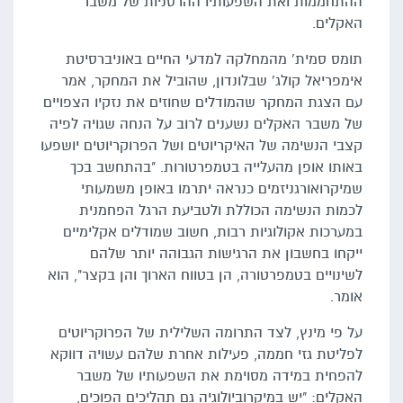
ההתחממות ואת השפעותיו ההרסניות של משבר
האקלים.
תומס סמית' מהמחלקה למדעי החיים באוניברסיטת
אימפריאל קולג' שבלונדון, שהוביל את המחקר, אמר
עם הצגת המחקר שהמודלים שחוזים את נזקיו הצפויים
של משבר האקלים נשענים לרוב על הנחה שגויה לפיה
קצבי הנשימה של האיקריוטים ושל הפרוקריוטים יושפעו
באותו אופן מהעלייה בטמפרטורות. "בהתחשב בכך
שמיקרואורגניזמים כנראה יתרמו באופן משמעותי
לכמות הנשימה הכוללת ולטביעת הרגל הפחמנית
במערכות אקולוגיות רבות, חשוב שמודלים אקלימיים
ייקחו בחשבון את הרגישות הגבוהה יותר שלהם
לשינויים בטמפרטורה, הן בטווח הארוך והן בקצר", הוא
אומר.
על פי מינץ, לצד התרומה השלילית של הפרוקריוטים
לפליטת גזי חממה, פעילות אחרת שלהם עשויה דווקא
להפחית במידה מסוימת את השפעותיו של משבר
האקלים: "יש במיקרוביולוגיה גם תהליכים הפוכים,