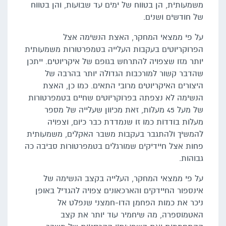
משמעותית, הן בטווח של ימים עד שבועות, והן בטווח
של חודשים ושנים.
על פי ממצאי המחקר, האצת הנשימה אצל
הפרוקריוטים בעקבות העלייה בטמפרטורות משמעותית
יותר מזו שצפויה להתרחש בגופם של איקריוטים. ייתכן
שהדבר קשור למורכבות הגדולה יותר בהרבה של
היצורים האיקריוטים מרובי התאים. כמו כן, האצת
הנשימה לא נצפתה בפרוקריוטים שחיים בטמפרטורות
של מעל 45 מעלות, זאת מכיוון שעלייה של מספר
מעלות בודדות כמו זו שנמדדת כבר כיום, וצפויה
להמשיך ולהתגבר בעקבות משבר האקלים, משמעותית
פחות אצל חיידיקים שמורגלים בטמפרטורות סביבה כה
גבוהות.
על פי ממצאי המחקר, העלייה בקצב הנשימה של
אינספור החיידקים והארכאונים צפויה להגדיל באופן
ניכר את כמות הפחמן הדו-חמצני שנפלט אל
האטמוספרה, מה שיחמיר עוד יותר את קצב