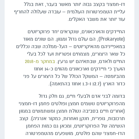
דו-חמצני בקצב גבוה יותר מאשר בעבר, זאת בגלל
עליית הטמפרטורות העולמית – עובדה שעלולה להחריף
עוד יותר את משבר האקלים.
החיידקים והארכאונים, שנקראים יחד פרוקריוטים
(Prokaryote), הם עולם גדול ומגוון. הם שונים מאוד
במאפייניהם מהאיקריוטים – העל-ממלכה שבה נכללים
כל שאר היצורים, מצמחים ופטריות ועד לכל בעלי
החיים ולאדם, שבתאיהם יש גרעין.
במחקר מ-2018
הוערך כי חיידקים וארכאונים מהווים כ-14 אחוז
מהביומסה – המשקל הכולל של כל היצורים על פני
כדור הארץ (12.7 ו-1.3 אחוז בהתאמה).
בדומה לבני אדם ולבעלי חיים, גם חלק גדול
מהפרוקריוטים נושמים חמצן ופולטים פחמן דו-חמצני
(אחרים חיים בסביבה נטולת חמצן ומשתמשים במגוון
תרכובות, גופרית, חנקן ואחרות, כמקור אנרגיה). קצב
הנשימה של הפרוקריוטים, ומכאן גם כמות הפחמן
הדו-חמצני שהם פולטים, מושפעים מהטמפרטורה