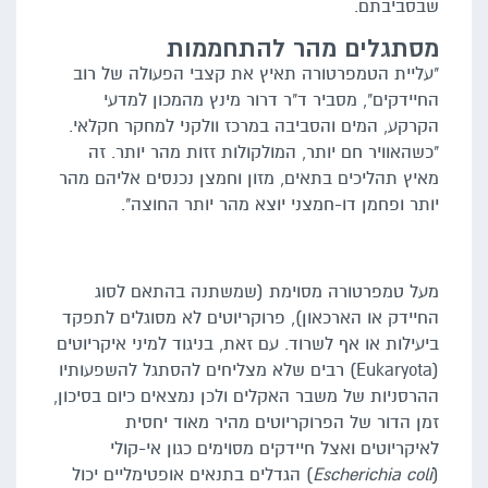
שבסביבתם.
מסתגלים מהר להתחממות
"עליית הטמפרטורה תאיץ את קצבי הפעולה של רוב
החיידקים", מסביר ד"ר דרור מינץ מהמכון למדעי
הקרקע, המים והסביבה במרכז וולקני למחקר חקלאי.
"כשהאוויר חם יותר, המולקולות זזות מהר יותר. זה
מאיץ תהליכים בתאים, מזון וחמצן נכנסים אליהם מהר
יותר ופחמן דו-חמצני יוצא מהר יותר החוצה".
מעל טמפרטורה מסוימת (שמשתנה בהתאם לסוג
החיידק או הארכאון), פרוקריוטים לא מסוגלים לתפקד
ביעילות או אף לשרוד. עם זאת, בניגוד למיני איקריוטים
(Eukaryota) רבים שלא מצליחים להסתגל להשפעותיו
ההרסניות של משבר האקלים ולכן נמצאים כיום בסיכון,
זמן הדור של הפרוקריוטים מהיר מאוד יחסית
לאיקריוטים ואצל חיידקים מסוימים כגון אי-קולי
(
Escherichia coli
) הגדלים בתנאים אופטימליים יכול