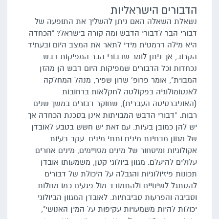
הדבורים הישראליות
נשאלת השאלה האם ניתן להשליך את התופעה של
דבורי הבר לדבורי הדבש ומה קורה בישראל? "הכחדה
היא מילה דרמטית מידי לתאר את המצב היום ובעתיד
הקרוב, אך ניתן לומר שדבורי הבר המפיקות דבש
נכחדות וכל הדבורים שמפיקות היום דבש הן מהזן
המבוית", אומר פרופ' שרון שפיר, מנהל המחלקה
לאנטומולוגיה בפקולטה לחקלאות ברחובות
(האוניברסיטה העברית), שחוקר דבורים במשך שנים
רבות. "דבורי הדבש המבויתות אינן בסכנת הכחדה אך
יש להן כמובן בעיות. עם זאת יש חשש בטבע לאובדן
של מגוון מבחינת מינים ותתי מינים. עקב בעיות
אקולוגיות ומיסחור של מינים מסויימים, מינים אחרים
עלולים להיעלם. מגוון ביולוגי קטן, משמעותו אובדן
תכונות פיזיולוגיות והגבלה על היכולת של דבורים
להסתגל לשינויים ולהתמודד מול פגעים כמו מחלות
וסביבה והפרעות סביבתיות. לאובדן המגוון הביולוגי
יכולות להיות משמעויות עקיפות על המין האנושי",