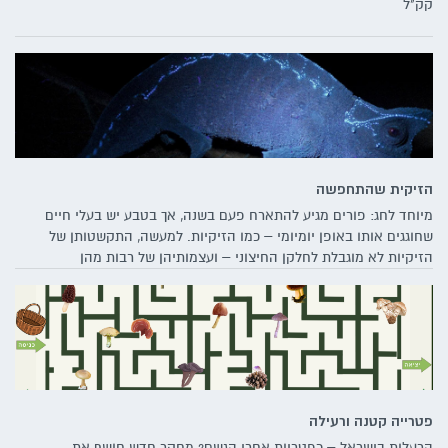
קק"ל
הזיקית שהתחפשה
מיוחד לחג: פורים מגיע להתארח פעם בשנה, אך בטבע יש בעלי חיים
שחוגגים אותו באופן יומיומי – כמו הזיקיות. למעשה, התקשטותן של
הזיקיות לא מוגבלת לחלקן החיצוני – ועצמותיהן של רבות מהן
זוהרות דרך עורן תחת אור אולטרה-סגול. כך הזיקיות לא מפסיקות
להפתיע בתחפושות מקוריות שיכולות להוות השראה לקראת החג
הצבעוני ביותר שלנו
פטרייה קטנה ורעילה
הרעלות בישראל – כפטריות אחרי הגשם? מחקר חדש חושף את