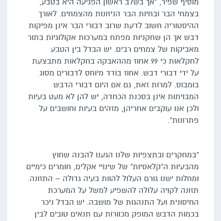
מוסיף שפיר, "אך בשלב ראשון הפגיעה היא בטבע,
בצמחי הבר ובחיות הבר הניזונות מהצמחים. לאורך
ההיסטוריה חשוב לדעת שרוב דבורי הבר אינן מפיקות
דבש אך הן שחקניות מפתח במערכות אקולוגיות בתור
מאביקות של צמחים רבים. יש הבדל בין הטבע
לחקלאות כי 99 אחוז מההאבקה בחקלאות מתבצעת
על ידי דבורי דבש. אחוז בודד מיוחס לדבורים מסוג
בומבוס. למרות זאת, גם אם היום דבורי הדבש
המבויתות אינן בסכנת הכחדה, יש להן לא מעט בעיות
ולכן אנו עוקבים אחריהן, מזהים בעיות וחושבים על
פתרונות".
"במחקרים ובתצפיות שלנו הגענו להבנה שחוץ
מהבעיות ה"קלאסיות" של שינויי אקלים, חומרים כימיים
ומחלות ישנו גורם העלול להוות בעיה גדולה – התזונה.
תזונה לקויה עלולה להשפיע למשל על המערכת
החיסונית ועל התנהגות של מושבה. יש הבדל ניכר
בכמות הדבש המופק מכוורות עם תנאים טובים לבין