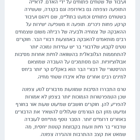
ועיבוד של שטחים פתוחים על ידי האדם. לראייה
התופעה נצפתה גם באירופה וגם בקנדה, שעשירה
בשטחים פתוחים וכמעט בתוליים, שם זיהום ועיבוד
קרקע פחות ניכרים. תופעה זו משפיעה ישירות על
ההאבקה של צמחיה ולבעיה של רביhה משום שצמחים
רבים מותאמים להאבקה באמצעות דבורי הבר. חוקרים
נוטים לקבוע שלדבורי בר יש עמידות נמוכה יותר
להתחממות הגלובאלית בהשוואה לחיות אחרות מסיבות
אבולוציוניות. הם מסתמכים על העובדה שמוצאם
ההיסטורי של דבורי הבר הוא באקלים קר יותר ביחס
למינים רבים אחרים שלא איבדו שטחי מחיה.
טרם התבררו הסיבות שמונעות מדבורים לנוע צפונה
שכן הטמפרטורות הנמוכות יותר בצפון לא אמורות
להפריע להן. חוקרים חושבים שמיעוט שעות אור בחורף
ומיעוט מזון הם הגורמים שעלולים להשאיר את הדבורים
באזורים דרומיים יותר. הסבר נוסף מתייחס לעובדה
שדבורי בר חיות ונעות בקבוצות קטנות יחסית, מה
שמאט את קצב ההתרבות וההגירה צפונה.