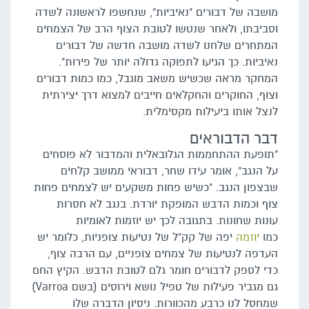
מושבה של דבורים "נאיביות", שנחשפו לראשונה לשדה
וסביבתו, ולאחר שנטשו לטובת הצוף הרב של הצמחים
המתחרים שלחנו לשדה מושבה חדשה של דבורים
נאיביות. כך הגיעו לתפוקה גדולה יותר של פירות".
המחקר מראה שכשיש משאב מוגבל, כמו כמות דבורים
וצוף, החוקרים והחקלאים חייבים למצוא דרך יצירתית
לנצל אותו ביעילות מקסימלית.
דבר הדבוראים
"תופעת ההתחממות הגלובאלית והמדבור לא פוסחים
על הנגב", אומר עידו שחר, דבוראי ממושב קלחים
שבצפון הנגב. "כשיש פחות משקעים יש לצמחים פחות
צוף וכמות הדבש המופקת יורדת. בנגב לא חסרות
עונות שחונות. בתגובה לכך יש יוזמות לאומיות
כמו
יוזמה
יפה של קק"ל של נטיעות צופניות, כלומר יש
העדפה לנטיעות של צמחים צופניים, עם הרבה צוף,
כדי לספק לדבורים חומר גלם לטובת הדבש. הקיץ החם
גם מגביר פעילות של טפיל נושא וירוסים (בשם Varroa)
שמחסל לנו כרבע מהכוורות. ניסיון הדברה שלו