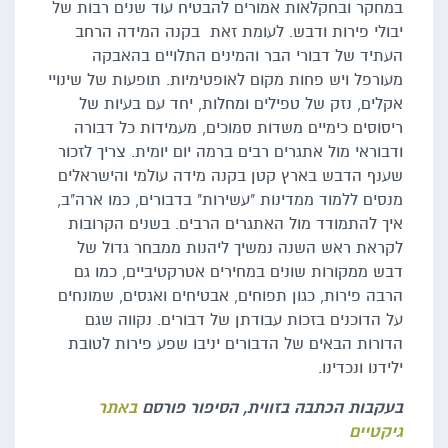
במחקר ובחקלאות אמורים להבטיח עוד שנים רבות של
יבולי פירות ודבש. לעומת זאת בקנה המידה הרחב
העתיד של דבורי הבר והמינים התלויים בהאבקה
מעורפל ויש פחות מקום לאופטימיות. תופעות של שינויי
אקלים, נזק של טפילים ומחלות, יחד עם בעיות של
ריסוסים כימיים משדות סמוכים, מעמידות כל דבורה
ודבוראי מול אתגרים רבים ברמה יום יומית. צריך לזכור
שענף הדבש בארץ קטן בקנה מידה עולמי והישראלים
מנסים ללמוד ממדינות "עשירות" בדבורים, כמו ארה"ב,
איך להתמודד מול האתגרים הרבים. בשנים הקרובות
לקראת ראש השנה נמשיך ליהנות ממבחר גדול של
דבש ממקורות שונים במחירים אטרקטיביים, כמו גם
הרבה פירות, כגון תפוחים, אבטיחים ואגסים, שמונחים
על הדוכנים בזכות עבודתן של דבורים. נקווה שגם
הדורות הבאים של הדבורים יניבו שפע פירות לטובת
ילידנו ונכדינו.
בעקבות הכתבה בזווית, הסיפור פורסם
באתר
גיקטיים