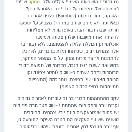
גם דבורים מושפעות משינויי אקלים אלה.
מחקר
שריכז
110 שנים של תצפיות על דבורי בר, האחראיות על
האבקה, מסוג בומבוס (Bombus) בצפון אמריקה
ובאירופה (67 מינים שונים במחקר) מצביע על תופעה
חריגה שבה דבורי הבר, באופן גורף, לא מצליחות
להעתיק את המושבות שלהן צפונה ולמעשה
אוכלוסייתן הכוללת עלולה להצטמצם. ללא דבורי בר
אלה צמחים רבים, שפיתחו תלות בדבורים, לא יוכלו
להתרבות ולייצר פירות ומזון. על פי ממצאי המחקר,
בהשוואה לשנת 1974 הגבול הדרומי של תפוצת דבורי
הבומבוס נדחק לעתים כ-300 קילומטר צפונה וקו
הרוחב הצפוני של תפוצתן נותר זהה (התצפיות
מתייחסות לחצי הכדור הצפוני).
עקב ההתחממות דבורי בר גם עוברות לאזורים גבוהים
וקרים יותר ובמקומות שמתחת ל-300 מטר גובה פני הים
יש פחות אינטראקציה בינם לבין צמחים. החוקרים
טוענים ששינויי האקלים הם הגורם העיקרי לתופעה זו,
אף יותר מגורמי לחץ אחרים, דוגמת שימוש בריסוסים