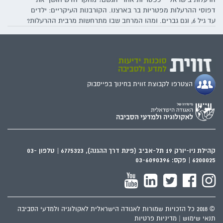
דפוסי ההרעלות מפטריות בר בארצנו. הקורבנות העיקריים: ילדים
עד גיל 6, וגם גברים. ומהו המרחב שבו מתרחשות מרבית ההרעלות?
לא, לא מדובר ביערות צפופים – אלא דווקא במדשאות שכולנו
מכירים
הצטרפו לקבוצת זווית בחינוך בפייסבוק
קהילת ניו-יורק 19 תל-אביב (פינת דרך ההגנה), 6775323 | טלפון 03-
6200025 | פקס: 03-6090396
© 2018 כל הזכויות שמורות לאגודה הישראלית לאקולוגיה ולמדעי הסביבה
תנאי שימוש
|
מדיניות פרטיות