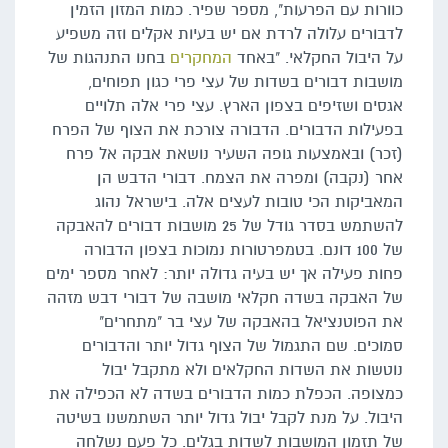
כוורות עם הפרעות", מספר שפיר. כמות המזון הזמין
לדבורים עלולה לרדת אם יש בעיות אקלים וזה משפיע
על היבול החקלאי. "באחד
המחקרים
בחנו התנהגות של
מושבות דבורים בשדות של עצי פרי כגון תפוחים,
אגסים ושזיפים בצפון הארץ. עצי פרי אלה תלויים
בפעילות הדבורים. הדבורה צורכת את הצוף של הפרח
(זכר) ובאמצעות גופה השעיר נושאת אבקה אל פרח
אחר (נקבה) ומפרה את הצמח. דבורי הדבש הן
המאביקות הכי טובות לעצים אלה. בישראל נהוג
להשתמש בסדר גודל של 25 מושבות דבורים להאבקה
של 100 דונם. בטמפרטורות נמוכות בצפון הדבורה
פחות פעילה אך יש בעיה גדולה יותר: לאחר מספר ימים
של האבקה בשדה חקלאי מושבה של דבורי דבש מזהה
את הפוטנציאל בהאבקה של עצי בר "מתחרים"
סמוכים. שם התגמול של הצוף גדול יותר והדבורים
נוטשות את השדות החקלאים ולא מתקבל יבול
כמצופה. הכפלת כמות הדבורים בשדה לא הכפילה את
היבול. על מנת לקבל יבול גדול יותר השתמשנו בשיטה
של תזמון המושבות לשדות בגלים. כל פעם נשלחה