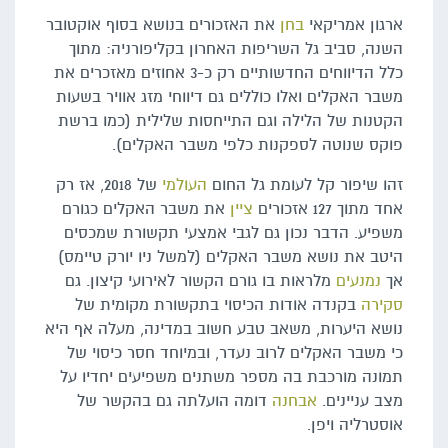
ארגון אמריקאי
בחן
את האזכורים בנושא בסוף אוקטובר
השנה, סביב גל השריפות האחרון בקליפורניה: מתוך
כלל הדיווחים החדשותיים רק כ-3 אחוזים מאזכרים את
משבר האקלים ואלו כוללים גם דיווחי מזג אוויר בשעות
הקטנות של הלילה וגם התייחסות שלילית (כמו ברשת
פוקס שנוטה לספקנות כלפי משבר האקלים).
זהו שיפור קל לעומת גל החום
העולמי
של 2018, אז רק
אחד מתוך 127 אזכורים
ציין
את משבר האקלים כגורם
משפיע. הדבר נכון גם לגבי אמצעי תקשורת שמכסים
היטב את נושא משבר האקלים (למשל ניו יורק טיימס)
אך
נמנעים
מלראות בו גורם הקשור לאירועי קיצון. גם
סקירה
בקנדה אודות הכיסוי בתקשורת מקומית של
נושא היערות, משאב טבע חשוב במדינה, מעלה אף היא
כי משבר האקלים לרוב נעדר, ובמיוחד חסר כיסוי של
תמונה מורכבת בה מספר משתנים משפיעים יחדיו על
מצב עניינים.
אבחנה
דומה הועלתה גם בהקשר של
אוסטרליה ויפן.