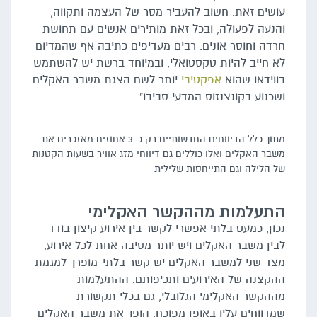
עושים זאת. חשוב להעביר מסר של העצמה ותקווה,
והנעה לפעולה, ובכל זאת מותירים אנשים עם תחושת
חרדה וחוסר אונים. רבים מעדיפים כתיבה אף שהמדיום
לא חייב להיות טקסטואלי, ובמיוחד ברשת יש להשתמש
בווידאו שהוא
אפקטיבי
יותר לשם הצגת משבר האקלים
ושכנוע בקונצנזוס המדעי סביבו".
מתוך כלל הדיווחים החדשותיים רק כ-3 אחוזים מאזכרים את
משבר האקלים ואלו כוללים גם דיווחי מזג אוויר בשעות הקטנות
של הלילה וגם התייחסות שלילית
התעלמות מההקשר האקלימי
נכון, כמעט בלתי אפשרי לקשר בין אירוע קיצון בודד
לבין משבר האקלים ויש יותר מסיבה אחת לכל אירוע,
מצד שני למשבר האקלים יש קשר בלתי-מופרך למגמת
ההקצנה של האירועים ותכיפותם. ההתעלמות
מההקשר האקלימי הגלובלי, גם בכלי תקשורת
שמדווחים עליו באופן מפוכח, הופך את משבר האקלים