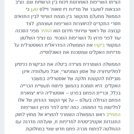
הציתו השריפות האחרונות ויכוח בין הרשויות שם. נציב
הכבאות לשעבר של מדינת ניו סאות' ויילס
טען
כי
הממשל מתעלם מהקשר בין מגמת השינוי לבין התנאים
חסרי התקדים להיווצרות השריפות ועוצמתן. לצד
קבוצה של ראשי שירותי חירום הוא
הזהיר
מפני הסכנה
עוד לפני פרוץ גל השריפות הנוכחי. גם נציגי השלטון
המקומי
ביקרו
את הממשלה הפדראלית האוסטרלית על
מדיניות האקלים שמסכנת את האוכלוסייה.
הממשלה השמרנית מצידה ביטלה את הביקורת כניסיון
לפוליטיזציה של אסון הומניטרי, אבל פעולותיה אינן
מובילות להקטנת חלקה של אוסטרליה במשבר
האקלים. היא תומכת בהמשך פיתוח תעשיית הכרייה
בכלל, וכריית הפחם בפרט – אוסטרליה היא יצואנית
הפחם הגדולה בעולם – על אף הקשר ההדוק של אלו
לפליטות גזי החממה. כמה ימים לפני פרוץ השריפות
התחייב
ראש הממשלה השמרני להוציא אל מחוץ לחוק
התנגדות אקטיביסטית למדיניות זו, שעלתה מדרגה עם
ההחלטה לפתוח מכרה פחם חדש שנוי במחלוקת.