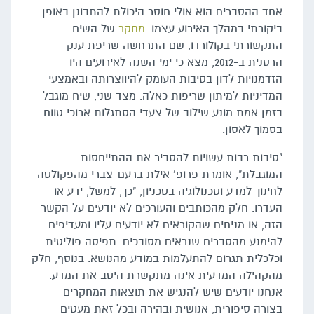
אחד ההסברים הוא אולי חוסר היכולת להתבונן באופן
ביקורתי במהלך האירוע עצמו.
מחקר
של השיח
התקשורתי בקולורדו, שם התרחשה שריפת ענק
הרסנית ב-2012, מצא כי ימי השנה לאירועים היו
הזדמנויות לדון בסיבות העומק להיווצרותה ובאמצעי
המדיניות למיתון שריפות כאלה. מצד שני, שיח מוגבל
בזמן אמת מונע שילוב של צעדי הסתגלות ארוכי טווח
בסמוך לאסון.
"סיבות רבות עשויות להסביר את ההתייחסות
המוגבלת", אומרת פרופ' אילת ברעם-צברי מהפקולטה
לחינוך למדע וטכנולוגיה בטכניון, "כך, למשל, ידע או
העדרו. חלק מהכותבים והעורכים לא יודעים על הקשר
הזה, או מניחים שהקוראים לא יודעים עליו ומעדיפים
להימנע מהסברים שנראים מסובכים. תפיסה פוליטית
וכלכלית תגרום להתעלמות במודע מהנושא. בנוסף, חלק
מהקהילה המדעית אינה מתקשרת היטב את המדע.
אנחנו יודעים שיש להנגיש את תוצאות המחקרים
בצורה סיפורית, אנושית ובהירה ובכל זאת מעטים