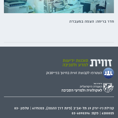
חדר בריחה: הצפה במעבדה
הצטרפו לקבוצת זווית בחינוך בפייסבוק
קהילת ניו-יורק 19 תל-אביב (פינת דרך ההגנה), 6775323 | טלפון 03-
6200025 | פקס: 03-6090396