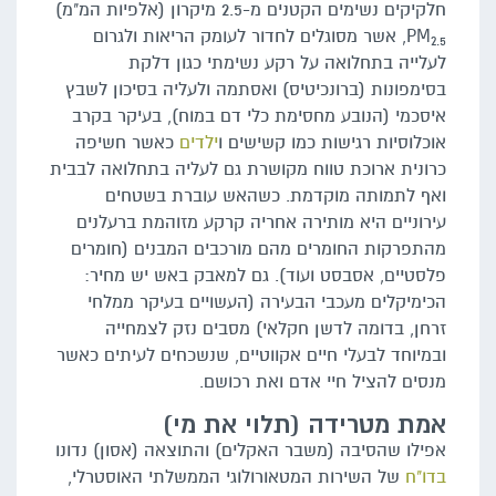
חלקיקים נשימים הקטנים מ-2.5 מיקרון (אלפיות המ"מ)
PM
, אשר מסוגלים לחדור לעומק הריאות ולגרום
2.5
לעלייה בתחלואה על רקע נשימתי כגון דלקת
בסימפונות (ברונכיטיס) ואסתמה ולעליה בסיכון לשבץ
איסכמי (הנובע מחסימת כלי דם במוח), בעיקר בקרב
אוכלוסיות רגישות כמו קשישים ו
ילדים
כאשר חשיפה
כרונית ארוכת טווח מקושרת גם לעליה בתחלואה לבבית
ואף לתמותה מוקדמת. כשהאש עוברת בשטחים
עירוניים היא מותירה אחריה קרקע מזוהמת ברעלנים
מהתפרקות החומרים מהם מורכבים המבנים (חומרים
פלסטיים, אסבסט ועוד). גם למאבק באש יש מחיר:
הכימיקלים מעכבי הבעירה (העשויים בעיקר ממלחי
זרחן, בדומה לדשן חקלאי) מסבים נזק לצמחייה
ובמיוחד לבעלי חיים אקווטיים, שנשכחים לעיתים כאשר
מנסים להציל חיי אדם ואת רכושם.
אמת מטרידה (תלוי את מי)
אפילו שהסיבה (משבר האקלים) והתוצאה (אסון) נדונו
בדו"ח
של השירות המטאורולוגי הממשלתי האוסטרלי,