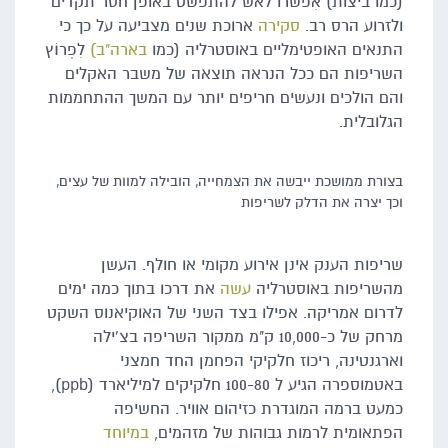
(כמו ביצות) אִפשרו לאש להתפשט באופן חסר תקדים
ולזרוע הרס רב.
סקירה
ארוכת שנים מצביעה על כך כי
התנאים האופטימליים באוסטרליה (כמו
בארה"ב)
לִפְרוֹץ
השריפות הם ככל הנראה תוצאה של משבר האקלים
והם הולכים ונעשים חריפים יותר עם המשך ההתחממות
הגלובלית.
בצורת ממושכת ייבשה את הצמחייה, הובילה למוות של עצים,
וכך יצרה את הדלק לשריפות
שריפות הענק אינן אירוע מקומי או חולף. העשן
מהשריפות באוסטרליה
עשה
את דרכו בתוך כמה ימים
לדרום אמריקה. אפילו בצד השני של האוקיאנוס השקט
מרחק של כ-10,000 ק"מ ממקור השריפה בצ'ילה
וארגנטינה, ריכוז חלקיקי הפחמן החד חמצני
באטמוספרה הגיע ל 100-80 חלקיקים למיליארד (ppb),
כמעט ברמה המוגדרת כזיהום אוויר. החשיפה
הפתאומית לרמות גבוהות של מזהמים,
במיוחד