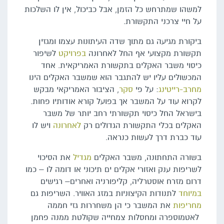
למשהו שמתרחש כל הזמן, אבל כביכול, אין לו השלכות
על חיי צרכני התקשורת.
ביקורת מגיעה גם מתוך שדה העיתונות עצמו ומגזין
תקשורת מקצועי אף החל לאחרונה
בפרויקט
לשיפור
כיסוי משבר האקלים בתקשורת האמריקאית. אחד
המכשולים עליו יש להתגבר הוא שמשבר האקלים הינו
מחרב-רייטינג
: על פי
סקר
, הציבור האמריקאי מבקש
לקרוא עוד על המשבר אך בפועל קורא אודותיו פחות.
בישראל החל כיסוי תקשורתי רחב יותר של משבר
האקלים בכלי התקשורת הגדולים רק
לאחרונה
ויש לו
עוד כברת דרך לעשות כנראה.
בשורה התחתונה, משבר האקלים
מגדיל
את הסיכוי
לשריפות ענק ואזורי אקלים ים תיכוני או דומה לו – כמו
דרום מזרח אוסטרליה, קליפורניה ואחרים– רגישים
במיוחד
לתנודות הקיצוניות במזג האוויר. השריפות גם
מחריפות
את המשבר כי הן משחררות גזי חממה
לאטמוספרה ומחסלות צמחייה שקולטת ממנה פחמן