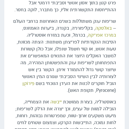
פרט קטן בתוך אסון אנושי וסביבתי דרמטי אבל
ההתייחסות התקשורתית אליו, כך מתברר, לוקה בחסר.
שריפות ענק משתוללות בשנים האחרונות ברחבי העולם
–
באלסקה
, בקליפורניה, בקנדה, ביערות האמזונס,
במרכז אפריקה
, בכרמל, וכעת במזרח אוסטרליה.
הסיבות הנקודתיות לפריצתן משתנות: הצתה מכוונת,
טעות אנוש, או קווי חשמל שנפלו, אבל כולן קשורות
למשבר האקלים היוצר את התנאים המאפשרים את
התפתחותן לשריפות ענק והתפשטותן המהירה, מה
שיוצר קושי גדול להתמודד איתן. הקשר בין אש
לצורותיה לבין השינוי הסביבתי שגורם המין האנושי
הוביל חוקרים לכנות את העידן הנוכחי בשם
פִּירוֹקֵן
(Pyrocene, תקופת האש).
באוסטרליה, בצורת ממושכת
ייבשה
את הצמחייה,
הובילה למוות של עצים, וכך יצרה את הדלק לשריפות;
מיעוט משקעים ארוך-טווח, טמפרטורות גבוהות, רוחות,
לחות נמוכה, התייבשות הקרקע וצמצום שטחים לחים