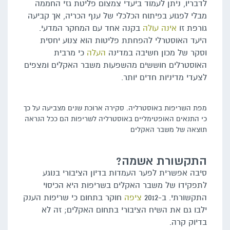
לדבריו, ניתן לעמוד ביעדי צמצום פליטת גזי החממה
מבלי לפגוע בפיתוח הכלכלי של ענף הכריה, אך קביעה
גורפת זו
אינה עולה
בקנה אחד עם המחקר המדעי.
היעד האוסטרלי להפחתת פליטות הוא צנוע יחסית
וסקר של מכון חשיבה במדינה
העלה
כי מרבית
האוסטרלים חוששים מהשפעות משבר האקלים ומצפים
לצעדי מדיניות חדים יותר.
מפת השריפות באוסטרליה. סקירה ארוכת שנים מצביעה על כך
כי התנאים האופטימליים באוסטרליה לשריפות הם ככל הנראה
תוצאה של משבר האקלים
התקשורת אשמה?
סיבה אפשרית לפער העמדות בדיון הציבורי בנוגע
לתפקידו של משבר האקלים בשריפות היא הכיסוי
התקשורתי. ב-2012
ציפה
חוקר בתחום כי שריפות הענק
ילבו גם את השיח הציבורי בתחום האקלים; זה לא
בדיוק קרה.