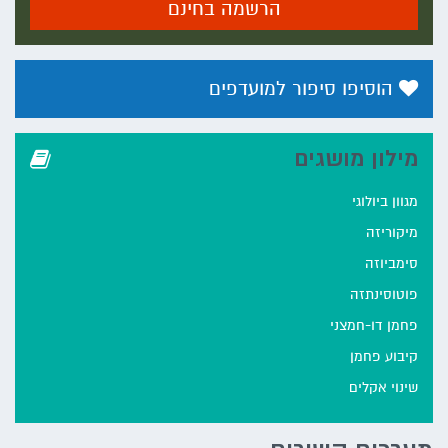
הרשמה בחינם
הוסיפו סיפור למועדפים
מילון מושגים
מגוון ביולוגי
מיקוריזה
סימביוזה
פוטוסינתזה
פחמן דו-חמצני
קיבוע פחמן
שינוי אקלים