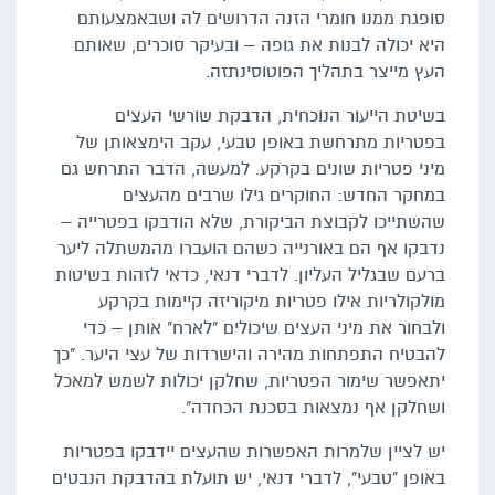
סופגת ממנו חומרי הזנה הדרושים לה ושבאמצעותם
היא יכולה לבנות את גופה – ובעיקר סוכרים, שאותם
העץ מייצר בתהליך הפוטוסינתזה.
בשיטת הייעור הנוכחית, הדבקת שורשי העצים
בפטריות מתרחשת באופן טבעי, עקב הימצאותן של
מיני פטריות שונים בקרקע. למעשה, הדבר התרחש גם
במחקר החדש: החוקרים גילו שרבים מהעצים
שהשתייכו לקבוצת הביקורת, שלא הודבקו בפטרייה –
נדבקו אף הם באורנייה כשהם הועברו מהמשתלה ליער
ברעם שבגליל העליון. לדברי דנאי, כדאי לזהות בשיטות
מולקולריות אילו פטריות מיקוריזה קיימות בקרקע
ולבחור את מיני העצים שיכולים "לארח" אותן – כדי
להבטיח התפתחות מהירה והישרדות של עצי היער. "כך
יתאפשר שימור הפטריות, שחלקן יכולות לשמש למאכל
ושחלקן אף נמצאות בסכנת הכחדה".
יש לציין שלמרות האפשרות שהעצים יידבקו בפטריות
באופן "טבעי", לדברי דנאי, יש תועלת בהדבקת הנבטים