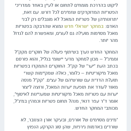
ליקוט בהדרכת מומחים לתחום או לעיין באחד ממדריכי
הפטריות המדוקדקים שזמינים לכל דורש. עם זאת,
יתרונותיהן של פטריות המאכל לא מוגבלים רק לבני
האדם:
במחקר ישראלי חדש
נמצא שהדבקה בפטריות
מאכל מסוימות מועילה גם לעצים, ומאפשרת להם לגדול
מהר יותר.
המחקר החדש נערך בשיתוף פעולה של חוקרים מקק"ל
וממיג"ל – מכון למחקר מדעי יישומי בגליל, והוא פורסם
בכתב העת "יער" של קק"ל. החוקרים התמקדו בפטריות
מאכל מיקוריטיות – כלומר, כאלה שמקיימות קשרי
תועלת הדדית עם שורשיהם של עצים. "קק"ל מנסה
מאוד לעודד את תופעת יערות המאכל, ורוצה ליצור
יערות עם פטריות מאכל מיקוריטיות שמעניינות לאיסוף",
אומר ד"ר עפר דנאי, מנהל תחום פטריות וכמהין במיג"ל,
מכותבי המחקר החדש.
"מינים מסוימים של אורנים, ובעיקר אורן הצנובר, לא
שורדים באדמות גירניות, שהן סוג הקרקע הנפוץ