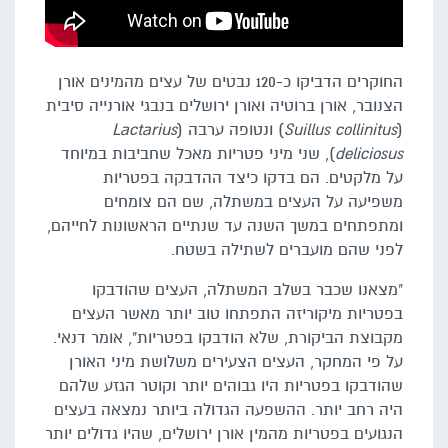
החוקרים הדביקו כ-120 נבטים של עצים מהמינים אורן
הצנובר, אורן ברוטיה ואורן ירושלים בנבגי אורנייה סיבית
(
Suillus collinitus
) ונטופה ערבה (
Lactarius
deliciosus
), שני מיני פטריות מאכל שחביבות במיוחד
על מלקטים. הם בדקו כיצד ההדבקה בפטריות
משפיעה על העצים במשתלה, שם הם צומחים
ומתפתחים במשך השנה עד שנתיים הראשונות לחייהם,
לפני שהם מועברים לשתילה בשטח.
"מצאנו שכבר בשלב המשתלה, העצים שהודבקו
בפטריות מיקוריזה התפתחו טוב יותר מאשר העצים
מקבוצת הביקורת, שלא הודבקו בפטריות", אומר דנאי.
על פי המחקר, העצים הצעירים משלושת מיני האורן
שהודבקו בפטריות היו גבוהים יותר וקוטר הגזע שלהם
היה רחב יותר. ההשפעה הגדולה ביותר נמצאה בעצים
הנגועים בפטריות מהמין אורן ירושלים, שהיו גדולים יותר