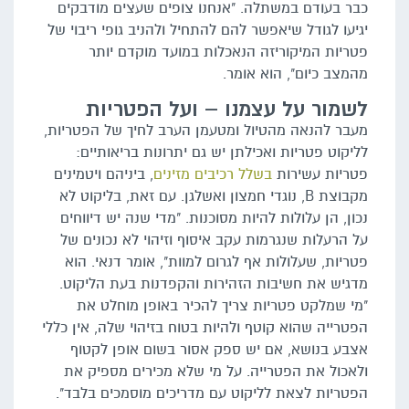
כבר בעודם במשתלה. "אנחנו צופים שעצים מודבקים
יגיעו לגודל שיאפשר להם להתחיל ולהניב גופי ריבוי של
פטריות המיקוריזה הנאכלות במועד מוקדם יותר
מהמצב כיום", הוא אומר.
לשמור על עצמנו – ועל הפטריות
מעבר להנאה מהטיול ומטעמן הערב לחיך של הפטריות,
לליקוט פטריות ואכילתן יש גם יתרונות בריאותיים:
פטריות עשירות
בשלל רכיבים מזינים
, ביניהם ויטמינים
מקבוצת B, נוגדי חמצון ואשלגן. עם זאת, בליקוט לא
נכון, הן עלולות להיות מסוכנות. "מדי שנה יש דיווחים
על הרעלות שנגרמות עקב איסוף וזיהוי לא נכונים של
פטריות, שעלולות אף לגרום למוות", אומר דנאי. הוא
מדגיש את חשיבות הזהירות והקפדנות בעת הליקוט.
"מי שמלקט פטריות צריך להכיר באופן מוחלט את
הפטרייה שהוא קוטף ולהיות בטוח בזיהוי שלה, אין כללי
אצבע בנושא, אם יש ספק אסור בשום אופן לקטוף
ולאכול את הפטרייה. על מי שלא מכירים מספיק את
הפטריות לצאת לליקוט עם מדריכים מוסמכים בלבד".