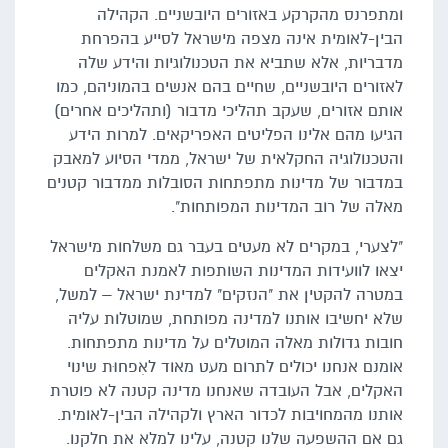
ומתפרנס מהקרקע באזורים היובשניים. הקהילה
הבין-לאומית אינה מצפה מישראל לסייע בהפרחת
מדבריות, אלא שתביא את הטכנולוגיות והידע שלה
לאזורים היובשניים, שחיים בהם אנשים בהמוניהם, כמו
אותם אזורים, שעקב תהליכי מדבור (ותהליכים אחרים)
הגיעו מהם אלינו הפליטים האפריקאים. למרות הידע
והטכנולוגיה החקלאית של ישראל, ממדי הסיוע למאבק
במדבור של מדינות מתפתחות הסובלות ממדבור קטנים
מאלה של רוב המדינות המפותחות".
"לצערי, במקרים לא מעטים בעבר גם משלחות מישראל
יצאו לוועידות המדינות השותפות לאמנת האקלים
במטרה להקטין את "הנזקים" למדינת ישראל – למשל,
שלא יחשיבו אותנו למדינה מפותחת, שמוטלות עליה
חובות גדולות מאלה המוטלים על מדינות מתפתחות.
אומנם אנחנו יכולים לתרום מעט מאוד לאִפחוּת שינוי
האקלים, אבל העובדה שאנחנו מדינה קטנה לא פוטרת
אותנו מהמחויבות לכדור הארץ ולקהילה הבין-לאומית.
גם אם ההשפעה שלנו קטנה, עלינו למלא את חלקנו.