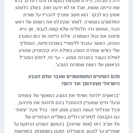
היה ביטבתה, פיזרנו שקתות כמקורות מים ליעלים. ברור
שזו הייתה שטות, אבל אז לא ידענו זאת. בשלב כלשהו
אמוץ בא לבקר. הוא חשב שצריך להכריז על שונית
האלמוגים כשמורה. לאחר שקיבלנו את רשותו של ראש
העיר, מתחנו גדר תלתלית שלא קשה לעבור, אך היא
סימנה את גבול השמורה. אילת הייתה אז כמו המערב
הפרוע. כאשר עזבתי ללימודיי באוניברסיטה, המחליף
שלי כאיש שמירת הטבע באילת היה קיבוצניק שהגיע
לאילת כעובד במכרות תמנע – עזי פז, לימים המנכ"ל
הראשון של רשות שמורות הטבע".
מהם השינויים המשמעותיים שעבר עולם הטבע
הישראלי מצעירותך ועד היום?
"בראשית ילדותי חוויתי את הטבע כמאסף של צמחים
ובעלי חיים שמעניין להסתכל בהם ולזהות את מיניהם,
וככל שגדלתי נעשה הטבע מגוון יותר: בגיל צעיר יצאתי
עם הקבוצה לסיורים רגליים בשוליים הצפוניים של
תל-אביב דאז (אזור שרונה), בהמשך השנים הרחקנו על
אופניים עד לגעש, וכשגדלנו, נסענו באוטובוס, בחופשות