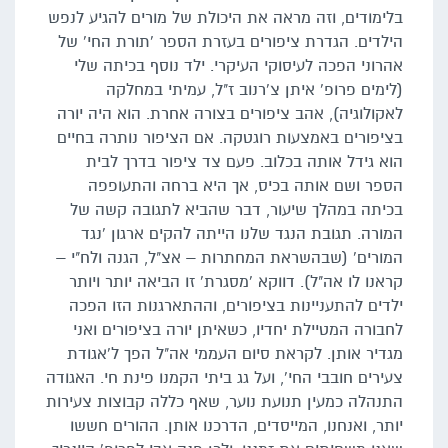
בלימודים, וזה מראה את היכולת של מורים להגיע לנפש
הילדים. הגדרת ציפורים בעזרת הספר 'תורת החי' של
אהרוני הפכה לעיסוקי העיקרי. ילד נוסף בכיתה שלי
(לימים פרופ' איתן צ'רנוב ז"ל, עמיתי במחלקה
לאקולוגיה), אהב ציפורים בצורה אחרת. הוא היה יורה
בציפורים באמצעות רוגטקה. אם הציפור נותרה בחיים
הוא גידל אותה בכלוב. פעם צד ציפור בדרך לבית
הספר ושם אותה בכיס, אך היא ברחה והתעופפה
בכיתה במהלך שיעור, דבר שהביא לתגובה קשה של
המורה. תגובת הנגד שלנו הייתה להקים ארגון 'נגד
המורים' (שבהשראת המחתרות – אצ"ל, הגנה ולח"י –
קראנו לו אה"ל). דווקא 'מסגרת' זו הביאה יותר ויותר
ילדים להתעניינות בציפורים, וההתארגנות הזו הפכה
לחבורה המטיילת יחדיו, כשאיתן יורה בציפורים ואני
מגדיר אותן. לקראת סיום העממי אה"ל הפך ל'אגודת
צעירים חובבי החי', ועל גג ביתי הקמנו פינת חי. האגודה
התנהלה כמעין תנועת נוער, שאף כללה קבוצות צעירות
יותר, ואנחנו, המייסדים, הדרכנו אותן. ההורים חששו