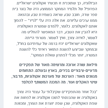
הביולוגיה, כך שתוכנית זו תכשיר אקולוגים ישראליים.
הפרופיל של תלמיד המחקר הממוצע היה של בוגר בית
ספר שדה, חובב טבע שראה בשמירת טבע ובהנאה
ממנו ערכים עליונים. את אלה היה עלי "לגייר" – להפוך
אותם לאקולוגים. כלומר, ללמדם שמטרת האקולוגיה
היא להבין את הטבע, דבר המאפשר להחליט מה
לשמור, לאיזה צורך, ואיך לשמור. מטרתי הייתה
שאקולוגים ישראליים יהיו ברמה של עמיתיהם בחו"ל,
ובמחקר שביצעו להשגת התואר ראיתי כלי להשגת
המטרה, יותר מכלי לפתרון שאלת המחקר".
מילאת שורה ארוכה ומרשימה מאוד של תפקידים
מדעיים-ציבוריים בכירים, בארץ ובעולם. התחומים
מגוונים מאוד: הערכות של מערכות אקולוגיות, מדבור,
שינוי האקלים ועוד. מה המכנה המשותף לכולם?
"בכל אחד מהתפקידים שקיבלתי על עצמי היה צורך
באקולוגיה או שהכנסתי לתוכו אקולוגיה או לפחות את
שפת האקולוגיה, שכן שפה יוצרת את הצורך, ומכוונת