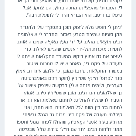
לקופת חולים, קשרתי אותו בחוץ, וכשהגיע תורי וקראו
לי, הסברתי שהפציינט מחכה בחוץ. הם צחקו, אבל
טיפלו בו היטב. הוא הבריא והיה לי לתועלת רבה".
"ניתן לי חופש מלא ליצוק תוכן בתפקיד שלי ולהגדיר
מהן סוגיות שמירת הטבע באזור. התברר לי שאלמוגים
רבים מוּצָאים מהים, על-ידי מעין מַאפְיה שמכרה אותם
לחנויות מזכרות ועל-ידי אנשים שהגיעו לאילת. כדי
לעצור את זה אמוץ ביקש ממשרד החקלאות שייתנו לי
תעודה של פקח דיג, מאחר שיש לו סמכות שיטור.
במשרד החקלאות סירבו כמובן, כי אלמוג אינו דג. אמוץ
פנה לפרופ' היינץ שטייניץ (חוקר דגים באוניברסיטה
העברית, ולימים מנחה שלי) בבקשה שינפק אישור על
כך שאלמוגים הם דגים. מובן ששטייניץ סירב. אמוץ
הסביר לו שעליו להחליט: לחתום שאלמוג הוא דג, או
לחתום גזר דין מוות לכל האלמוגים. הוא חתם, ואני
קיבלתי תעודה של פקח דיג. מֵרוֹם גב הגמל נראיתי
מרתיע בעיני אנשי המַאפְיה, שהחלו לפחד ממני וחטפו
ממני דו"חות רבים. יחד עם חיילי סיירת נח"ל שבסיסה