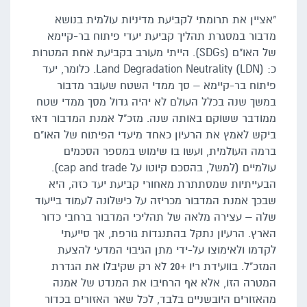
"אציין את תרומתי לקביעת מדיניות עולמית בנושא
מדבור במסגרת תהליך קביעת יעדי פיתוח בר-קיימא
של האו"ם (SDGs). הייתי מעורב בקביעת אחת המטרות
כ: Land Degradation Neutrality (LDN). כלומר, יעד
פיתוח בר-קיימא – סך ממדי השטח שעובר מדבור
במשך שנה בכלל העולם לא יהיה גדול מסך ממדי שטח
ממודבר ששוקם באותה שנה. מזכ"ל אמנת המדבור דאז
ביקש לאמץ את הרעיון כאחד מיעדי הפיתוח של האו"ם
ברמה העולמית, ועשו בו שימוש במספר הסכמים
עולמיים (למשל, בהסכם קיוטו על cap and trade).
הבעייתיות שמסתתרת מאחורי קביעת יעד כזה, היא
שבכך אמנת המדבור מכריזה על כישלונה לעמוד בייעוד
שלה – עצירה מלאה של תהליכי המדבור ברחבי כדור
הארץ. הרעיון נתקל בהתנגדות גורפת, אך סייעתי
לקדמו ולאימוצו על-ידי מתן הגיבוי המדעי להצעת
המזכ"ל. בוועידת ריו +20 לא רק שקיבלו את הגדרת
המטרה הזו, אלא אף הרחיבו את המנדט של אמנה
מהאזורים היובשניים בלבד, לכל שאר האזורים בכדור