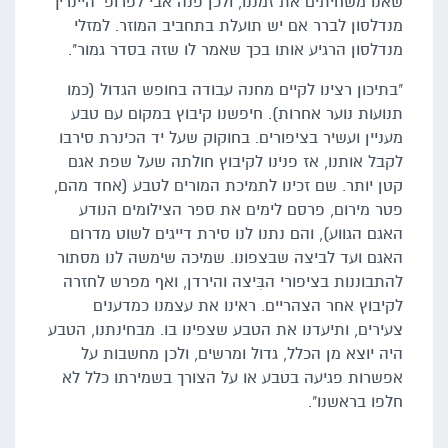
שאנו משחיתים את זמננו, ולכן פנה אבי לפרופ' היינריך
מנדלסון לברר אם יש תועלת בתחביב המוזר. למזלי
מנדלסון הרגיע אותו בכך שאמר לו שזה בסדר גמור".
"בתיכון רצינו לקיים מחנה עבודה בחופש הגדול (כמו
תנועות נוער אחרות). חיפשנו קיבוץ במקום עם טבע
מעניין ועשיר בציפורים. בחוקוק שעל יד הכינרת סירבו
לקבל אותנו, אז פנינו לקיבוץ חולתה שעל שפת אגם
קטן יותר. שם זכינו לתמיכת המורים לטבע (אחד מהם,
פטר מירום, פרסם לימים את ספר הצילומים הנודע
האגם הגווע), והם נתנו לנו סירת דייגים לשוט מדרום
האגם ועד לביצה שבצפונו. שמיכה שימשה לנו מסתור
להתבוננות בציפורי הבִּיצה והירדן, ואף מפרש לחזרה
לקיבוץ אחר הצהריים. ראינו את עצמנו כמדענים
צעירים, ותיעדנו את הטבע שצפינו בו. מבחינתנו, הטבע
היה יוצא מן הכלל, גדול ומרשים, ולכן מחשבות על
אפשרות פגיעה בטבע או על הצורך בשמירתו כלל לא
חלפו בראשנו".