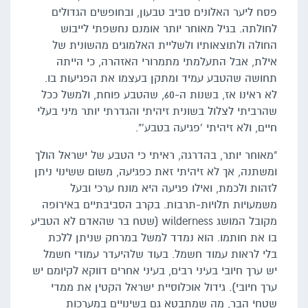
פסח ליער האלונים סביב טבעון, ובחופשים הגדולים
לחולתה. בגיל מאוחר יותר אומנם נחשפתי לייבוש
החולה ולתוצאותיו ולשליית האלמוגים מהשונית של
אילת, אבל התעלמתי מתמרורי האזהרה, כי הייתה
תחושה שהטבע עמיד ומתקן בעצמו את הפגיעות בו.
לא ראינו אז, בשנות ה-60, שהטבע פוחת, ולמשל ככל
שהרביתי לצלול בשונית זיהיתי והגדרתי יותר מיני בעלי
חיים, ולא זיהיתי 'פגיעה בטבע'".
"מאוחר יותר, בהדרגה, ראיתי כי הטבע של ישראל הולך
ומשתנה, אך לא זיהיתי זאת כפגיעה, משום ששינוי ניתן
לזהות ולכמת, ואילו פגיעה היא מונח ערכי ובעל
משמעויות תלויות-תרבות. בקרב הסביבתיים באירופה
מקובל המושג wilderness (שטח בר שהאדם לא הטביע
בו את חותמו. הוא נמדד למשל במרחק שניתן ללכת
בלי לראות עמוד חשמל. בעוד שלהיעדר עמודי חשמל
יש ערך חיובי בעיני רבים, בעיני אחרים דווקא לקיומם יש
ערך חיובי). גידול אוכלוסיית ישראל הקטין את ממדי
שטחי הבר, מה שמתבטא גם בשינויים במערכות