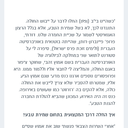
"כשהיינו בי"ב (1951) החלו לדבר על ייבוש החולה.
התנגדנו לכך, לא בשל שמירת הטבע, אלא בגלל הרצון
האגואיסטי לשמור על שכיית החמדה שלנו. דודתי,
פרופ' פיינברון-דותן, שהייתה בוטנאית באוניברסיטה
העברית (ולימים זוכת פרס ישראל), סיפרה לי על
סטודנט לתואר שני במחלקה לביולוגיה של
האוניברסיטה העברית בשם אמוץ זהבי, שחוקר ציפור
באגם החולה, והמליצה לי לחבור אליו וללמוד ממנו. היא
ופרופסורים נוספים ארגנו כנס מדעי שגם אמוץ הגיע
אליו, שמטרתו להסביר שלא צריך לייבש את החולה
כולה, אלא להקים בה 'רזרווט' כמו שעושים באירופה.
כנס זה היה האירוע המכונן שהביא להולדת החברה
להגנת הטבע".
איך החלה דרכך המקצועית בתחום שמירת טבע?
"אחרי השירות הצבאי פגשתי שוב את אמוץ שסיים