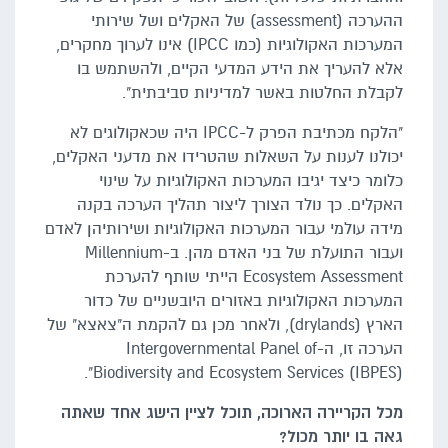
ההערכה (assessment) של האקלים ושל שירותי
המערכות האקולוגיות (כמו IPCC) אינו לערוך מחקרים,
אלא להעריך את הידע המדעי הקיים, ולהשתמש בו
לקבלת החלטות באשר למדיניות סביבתית".
"הלקח מכתיבת הפרק ל-IPCC היה שכאקולוגים לא
יכולנו לענות על השאלות שהטרידו את מדעני האקלים,
כלומר כיצד יגיבו המערכות האקולוגיות על שינוי
האקלים. כך נולד הצורך ליצור תהליך הערכה בקנה
מידה עולמי עבור המערכות האקולוגיות ושירותיהן לאדם
ועבור התועלת של בני האדם מהן. ב-Millennium
Ecosystem Assessment הייתי שותף להערכת
המערכות האקולוגיות באזורים היובשניים של כדור
הארץ (drylands), ולאחר מכן גם להקמת ה"צאצא" של
הערכה זו, ה-Intergovernmental Panel of
Biodiversity and Ecosystem Services (IBPES)".
מכל הקריירה הארוכה, תוכל לציין הישג אחד שאתה
גאה בו יותר מכול?