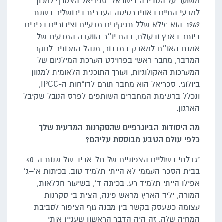
משוער על הסביבה בישראל: ספריאל הצטרף למכון
למדעי החיים באוניברסיטה העברית בירושלים בשנת
1969. הוא מילא שלל תפקידים מדעיים וציבוריים בכירים
ביותר בארץ ובעולם, בהם יו״ר הוועדה המדעית של
אמנת האו״ם למאבק במדבור, מנהל המכונים לחקר
המדבר, מחבר ראשי בפרויקט הערכת המילניום של
המערכות האקולוגיות, ועורך התוכנית הלאומית למגוון
ביולוגי. ספריאל הוא מחבר תורם לדו"חות ה-IPCC,
ונכלל ברשימת המחברים השותפים לפרס הנובל שקיבל
הארגון.
מה היסודות הביוגרפיים שהסקרנות המדעית שלך
כלפי עולם הטבע מבוססת עליהם?
"גדלתי בשוליים הצפוניים של תל-אביב של שנות ה-40.
בבית הספר העממי לא הייתי תלמיד טוב. בכיתות א'–ג'
אפילו הייתי תלמיד רע. בכיתה ד', בשיעור חקלאות,
המורה, יליד הארץ מראש פינה, הצית בי סקרנות
עצומה כשעסק בקשר בין מבנה גוף הציפור לסביבת
המחיה שלה. זה היה הדבר הראשון שעניין אותי