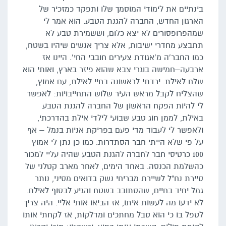
בינתיים את לימודי המוסמך שלו ותפקד כמזכיר של
הארגון החדש, החברה להגנת הטבע. הוא אמר לי
שמהפרופסורים לא יצא כלום, וששמירת טבע לא
תתבצע מחדרי ישיבות, אלא צריך אנשים שיהיו בשטח,
כמו החבר'ה מ'אגודת צעירים חובבי החי'. היינו אז
ארבעה–חמישה בוגרי צבא שהוא פיזר בארץ, ואותי הוא
שלח לאילת. ירדתי לראשונה בחיי לאילת, עם אמוץ,
שהצליח לקבל מראש העיר שלוש התחייבויות: לאפשר
לי להיות הפקח הראשון של החברה להגנת הטבע
באילת, לממן חוג טבע שבועי לילדי אילת בהדרכתי,
ולאפשר לי לעבוד מדי פעם בפריקת אניות בנמל – אף
על פי שלא הייתי חבר הסתדרות. כמו כן נתן לי אמוץ
100 כרטיסי חבר לחברה להגנת הטבע שהיה עליי למכור
כהשלמת הכנסה. באחד הימים, לאחר מארב קטלני של
סיירת נח"ל לשיירת מבריחי נשק בדואים מסיני, נותר
גמל יחיד בחיים, שהסתובב בשטח והגיע לבסוף לאילת.
לא ידעו מה לעשות איתו, אז הביאו אותי אליי. היה צריך
לטפל בו כי הוא סבל מחתכים ומדלקות, אז לקחתי אותו