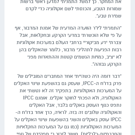
את המחקר. כך למשל התמניתי למדען ראשי ברשות
שמורות הטבע, והכנסתי לשם אקולוגיה כדי לקדם
שמירת טבע".
"התמניתי ליו"ר הוועדה המדעית של אמנת המדבור, אף
על פי שלא הוכשרתי במדעי הקרקע ובחקלאות, אבל
צברתי ידע מביקוריי ברחבי העולם במערכות אקולוגיות
רבות הפגיעות לתהליכי מדבור, כלומר שהאקלים בהן
לא יציב, כמויות הגשמים קטנות וההתאדות מפני
הקרקע גבוהה".
"דבר דומה היה כשהייתי אחד המחברים המובילים של
פרק בדו"ח ה-IPCC, שעסק גם בהשפעת שינוי האקלים
על המערכות האקולוגיות. בתפקיד זה לא נטשתי את
האקולוגיה, ולא הפכתי לחוקר אקלים. אומנם IPCC
נתפס כגוף העוסק באקלים בלבד, אבל האקלים
והאקולוגיה שלובים זה בזה. לראיה, כרך אחד בדו"ח ה-
IPCC עוסק באקלים והשני בהשפעות שינוי האקלים על
המערכות האקולוגיות (כמו גם על המערכות החקלאיות
והחברתיות-כלכליות). חשוב לזכור כי תפקידם של גופי