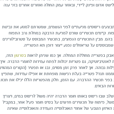
לישס אדום ופינק ליידי, ובאזור עמק החולה ואזורים אחרים בזני ענה
בצעים ריסוסים מניעתיים לפני הגשמים, שמטרתם למנוע את נביטת
וח. קיימים תכשירים שונים למניעת הדבקה במחלת גרב התפוח
בהם. מבין התכשירים הנפוצים, בתכשיר המבוסס על סטרובילורינים
מבוססים על טריאזולים נפגע ייצור דופן תא הפטרייה.
יאבק בפטרייה מחוללת המחלה. אך כמו שניתן לראות
בסרטון
הזה,
לאנטיביוטיקה, גם פטריות יכולות לפתח עמידות לחומרי הדברה. איך
לות גבוהה. אך לאחר פרק זמן מסוים, נבג או תפטיר (הקורים המהווים
וממנו תגדל פטרייה בעלת רגישות מופחתת או אפילו עמידות, שתפיץ
ת בפני תכשיר ההדברה. עם הזמן, חלק מהפטריות הללו יכילו את תכונ
ורות הבאים.
לב שבו ריסוס באותו חומר הדברה יהיה משול לריסוס במים, ויצריך
של, פיתוח של תכשירים חדשים על בסיס חומר פעיל אחר, במקביל
איזון הטבעי של אחוזי האוכלוסייה העמידה והאוכלוסייה שאינה