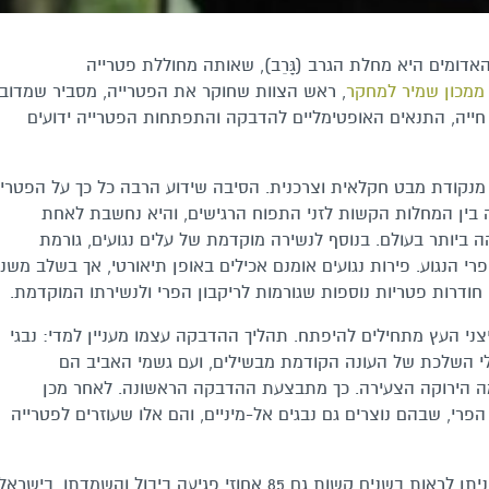
דומים היא מחלת הגרב (גָּרֵב), שאותה מחוללת פטרייה
ממכון שמיר למחקר
, ראש הצוות שחוקר את הפטרייה, מסביר שמדוב
חייה, התנאים האופטימליים להדבקה והתפתחות הפטרייה ידועים
 מנקודת מבט חקלאית וצרכנית. הסיבה שידוע הרבה כל כך על הפטריי
ה בין המחלות הקשות לזני התפוח הרגישים, והיא נחשבת לאחת
 ביותר בעולם. בנוסף לנשירה מוקדמת של עלים נגועים, גורמת
רי הנגוע. פירות נגועים אומנם אכילים באופן תיאורטי, אך בשלב משני
 חודרות פטריות נוספות שגורמות לריקבון הפרי ולנשירתו המוקדמת.
 העץ מתחילים להיפתח. תהליך ההדבקה עצמו מעניין למדי: נבגי
י השלכת של העונה הקודמת מבשילים, ועם גשמי האביב הם
 הירוקה הצעירה. כך מתבצעת ההדבקה הראשונה. לאחר מכן
רי, שבהם נוצרים גם נבגים אל-מיניים, והם אלו שעוזרים לפטרייה
ללא ריסוסים מתוזמנים בקוטלי פטריות יעילים, ניתן לראות בשנים קשות גם 85 אחוזי פגיעה ביבול והשמדתו. בישרא