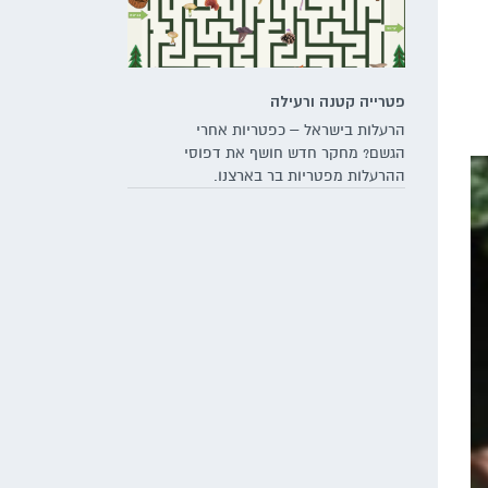
אולטרה-סגול. כך הזיקיות לא מפסיקות
להפתיע בתחפושות מקוריות שיכולות
להוות השראה לקראת החג הצבעוני
ביותר שלנו
פטרייה קטנה ורעילה
הרעלות בישראל – כפטריות אחרי
הגשם? מחקר חדש חושף את דפוסי
ההרעלות מפטריות בר בארצנו.
הקורבנות העיקריים: ילדים עד גיל 6,
וגם גברים. ומהו המרחב שבו מתרחשות
מרבית ההרעלות? לא, לא מדובר
ביערות צפופים – אלא דווקא
במדשאות שכולנו מכירים