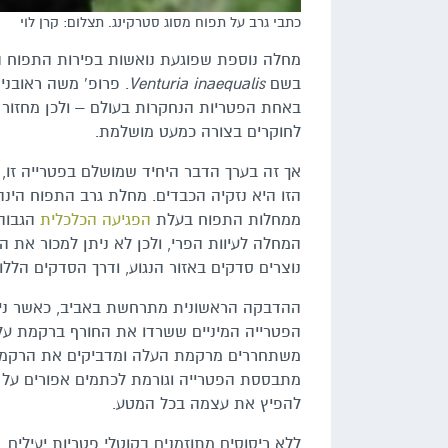
כתבי גרב על תפוח מסוג סטרקינג. תצלום: קרן לוי
מחלה נוספת שפוגעת נואשות בפירות התפוח הא
בשם
Venturia inaequalis
. פרופ' משה ראובני
באחת הפטריות הנחקרות בעולם – ולכן מחזור 
לחוקרים בצורה כמעט מושלמת.
אך זה בערך הדבר היחיד שמושלם בפטרייה זו,
הזו היא נזקיה הכבדים. מחלת גרב התפוח הינ
ממחלות התפוח בעלת
הפגיעה הכלכלית
הגבוהה
המחלה לעיוות הפרי, ולכן לא ניתן למכור את הפ
נוצרים סדקים באזור הנגוע, ודרך הסדקים הללו
ההדבקה הראשונית מתרחשת באביב, כאשר ניצני
הפטרייה המיניים ששרדו את החורף ברקמת על
משתחררים מרקמת העלה ומדביקים את הרקמה
מתבססת הפטרייה וגורמת לכתמים אפורים על הפ
להפיץ את עצמה בכל המטע.