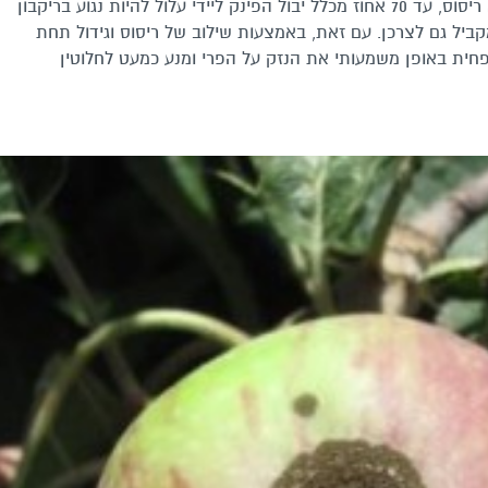
המכונה פיטם, להירקב עוד בעודו על העץ. ללא ריסוס, עד 70 אחוז מכלל יבול הפינק ליידי עלול להיות נגוע בריקבון
קביל גם לצרכן. עם זאת, באמצעות שילוב של ריסוס וגידול תחת
ית באופן משמעותי את הנזק על הפרי ומנע כמעט לחלוטין