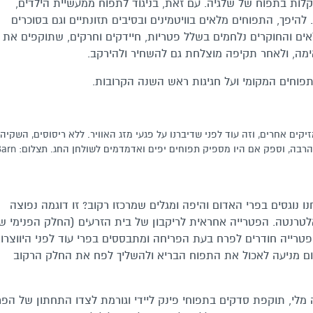
לות בתפוח של שלגיה. עם זאת, בניגוד לתפוח ממעשיית הילדים,
להיפך, התפוחים מלאים בוויטמינים ובסיבים תזונתיים וגם בסוכרים
לאים והחוקרים נלחמים בשלל פטריות, חיידקים וחרקים, שתוקפים את
באימה, ולאחר תקיפה מוצלחת גם להשחיר ולהירקב.
פוחים המקומי ועל חגיגות ראש השנה הקרובות.
קים אחרים, וזה עוד לפני שדיברנו על פגעי מזג האוויר. ללא ריסוסים, השקיה
נכונה, גיזום ועיצוב העץ ודילול הפרי, היבול היה דל בהרבה, וספק אם היו מספיק תפוחים יפים ואדמד
 נוגסים בפרי האדום והיפה ומגלים שמרכזו רקוב? זו דוגמה נפוצה
טרנטה. הפטרייה אחראית לריקבון של בית הזרעים (החלק הפנימי ש
טרייה חודרים לפרח בעת הפריחה ומתבססים בפרי עוד לפני היווצרו.
שום מניעה לאכול את התפוח הבריא ולהשליך לפח את החלק הרקוב
לי, תוקפת סדקים בתפוחי פינק ליידי וגורמת לצדו התחתון של הפרי