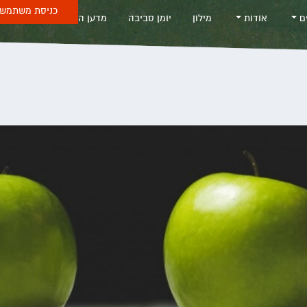
כניסת משתמש 
ים
אודות
מילון
יומן סביבה
מדען החודש
Sea