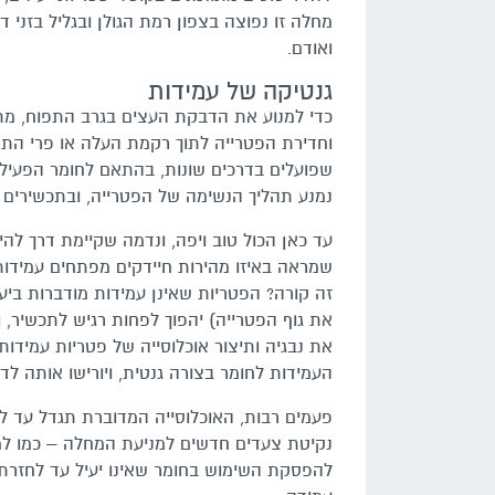
מחלה זו נפוצה בצפון רמת הגולן ובגליל בזני ד
ואודם.
גנטיקה של עמידות
כדי למנוע את הדבקת העצים בגרב התפוח, מת
וחדירת הפטרייה לתוך רקמת העלה או פרי התפ
שפועלים בדרכים שונות, בהתאם לחומר הפעיל 
נמנע תהליך הנשימה של הפטרייה, ובתכשירים ש
עד כאן הכול טוב ויפה, ונדמה שקיימת דרך לה
שמראה באיזו מהירות חיידקים מפתחים עמידות 
זה קורה? הפטריות שאינן עמידות מודברות ביעי
את גוף הפטרייה) יהפוך לפחות רגיש לתכשיר, 
את נבגיה ותיצור אוכלוסייה של פטריות עמידו
העמידות לחומר בצורה גנטית, ויורישו אותה לד
פעמים רבות, האוכלוסייה המדוברת תגדל עד לש
נקיטת צעדים חדשים למניעת המחלה – כמו למ
להפסקת השימוש בחומר שאינו יעיל עד לחזרת ה