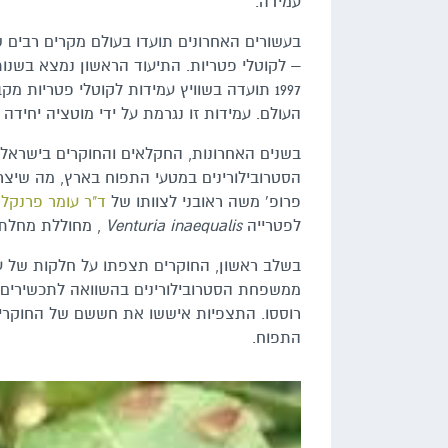
עמידה.
בעשורים האחרונים תועדו בעולם מקרים רבים 
– לקוטלי פטריות. התיעוד הראשון נמצא בשנו
1997 תועדה בשוויץ עמידות לקוטלי פטריות 
העולם. עמידות זו נגרמת על ידי מוטציה יחידה 
בשנים האחרונות, החקלאים והחוקרים בישראל 
הסטרובילורינים במטעי התפוח בארץ, מה שיצר
פרופ' משה ראובני לצוותו של
ד"ר עומר פרנקל
מ
לפטרייה
Venturia inaequalis
, מחוללת מחלת 
בשלב ראשון, החוקרים תצפתו על חלקות של עצ
ממשפחת הסטרובילורינים בהשוואה לתכשירים א
רוססו. התצפיות איששו את חששם של החוקרים
התפוח.