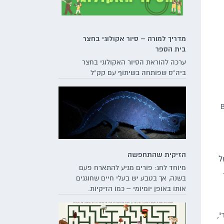
מדריך למורה – סיור אקולוגי בחצר
בית הספר
ערכה להוראת הסיור האקולוגי בחצר
ביה"ס שפותחה בשיתוף עם קק"ל
מים לשולחן החג. תצלום: Barn
הזיקית שהתחפשה
ל
מיוחד לחג: פורים מגיע להתארח פעם
בשנה, אך בטבע יש בעלי חיים שחוגגים
אותו באופן יומיומי – כמו הזיקיות.
למעשה, התקשטותן של הזיקיות לא
מוגבלת לחלקן החיצוני – ועצמותיהן
,
של רבות מהן זוהרות דרך עורן תחת אור