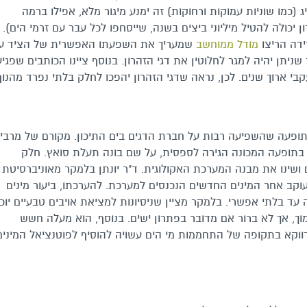
ג (כמו שוניות עמוקות ורחוקות) זה ימנע מיגור מלא, אפילו ברמה
ן יכולה להטיל מיליוני ביצים בשנה, שייסחפו לכל עבר עם זרמי הים).
ידה הריצו
מודל ממוחשב
שמעריך את השפעתו האפשרית של הציד ע
ניתן יהיה למגר לחלוטין את דגי הזהרון. בנוסף ציינו הכותבים שפגי
י ארוך שנים. לכן, נראה שדגי הזהרון יהפכו לחלק בלתי נפרד מהנוף
 תופעה שהשפיעה רבות על חברת הדגים בים התיכון. מקורם של מרבי
 בתופעה המכונה הגירה לספסית, על שם בונה תעלת סואץ. חלק
 ושינו את מבנה המערכת האקולוגית. ד"ר יונתן בלמקר מאוניברסיטת
קב אחר המינים החדשים הנכנסים למערכת. להערכתו, ביעור מינים
ד בלתי אפשרי. בלמקר מציין שניסיונות למציאת אויבים טבעיים יוכל
מוך, אך לא ברור אם מדובר בפתרון ישים. בנוסף, הוא מעלה חשש
 דווקא בתקופה של התחממות מי הים עשויה להוסיף לפוטנציאל המינים