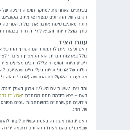
הקיבה של הזהרונים נמ
חוקר מאוניברסיטת אורגון את יכולות הטריפה 
טורף מוצלח יותר והביא לירידה חדה בכמות הד
עונת הציד
האם וכיצד ניתן להתמודד עם הטורף החדש? אח
כולל בארצות הברית הוא הקמפיין הציבורי לצייד
רישיון מיוחד ומועדוני צלילה רבים מציעים צי
קולות של ארגוני זכויות בעלי חיים שמציעים ל
מהמערכת האקולוגית החדשה (אם כי נראה כי ק
העם – יצא ביוזמה תחת הכותרת "
אכול דג זהרו
אירועים תקשורתיים בהשתתפות שפים מפורסמי
של הדג.
האם יוזמות מסוג זה באמת עשויות לעזור להת