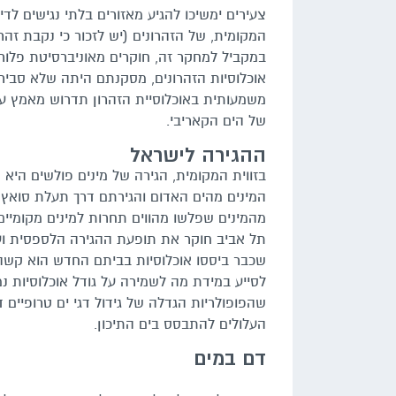
צעירים ימשיכו להגיע מאזורים בלתי נגישים לדיי
המקומית, של הזהרונים (יש לזכור כי נקבת זהרו
במקביל למחקר זה, חוקרים מאוניברסיטת פלור
אוכלוסיות הזהרונים, מסקנתם היתה שלא סביר ש
משמעותית באוכלוסיית הזהרון תדרוש מאמץ עקב
של הים הקאריבי.
ההגירה לישראל
בזווית המקומית, הגירה של מינים פולשים היא
המינים מהים האדום והגירתם דרך תעלת סואץ
מהמינים שפלשו מהווים תחרות למינים מקומיים
תל אביב חוקר את תופעת ההגירה הלספסית ועו
שכבר ביססו אוכלוסיות בביתם החדש הוא קשה ע
לסייע במידת מה לשמירה על גודל אוכלוסיות נ
שהפופולריות הגדלה של גידול דגי ים טרופיים
העלולים להתבסס בים התיכון.
דם במים