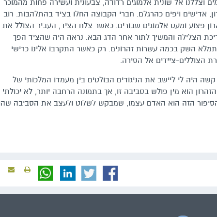
ים וצללנו אל שונית אלמוגים רדודה, צבעונית ועשירה פחות מהמוכר
ון, אדישים ויפים כהרגלם. חברי הקבוצה החלו בציד בהתלהבות. רוב
ון פצוע ומעט אלמוגים שבורים. כאשר צלח הציד, העביר הצולל את
יכת הצלילה והמשיך לתור אחר הדג הבא. נראה היה שהציד הפך
מלא השק בכמה עשרות זהרונים. רק
כאשר התקרבו א
לינו כרישי
ת הצוללים-ציידים אל הסירה.
שה היה לי ליישב את הניגודים הבולטים בין מעמדו המלכותי של
שהזהרון הוא מין פולש בסביבה זו, אך בתמונה הרחבה יותר, לא יכולתי
הסיפור הזה הוא האדם עצמו, שמבקש לשלוט ולעצב את הסביבה שהו