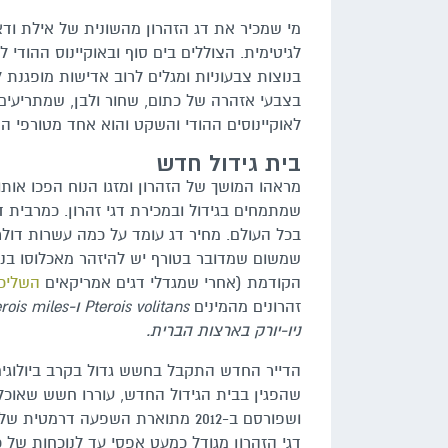
מי שמכיר את דג הזהרון מהשונית של אילת וד
לגיטימית. הצוללים בים סוף ובאוקיינוס ההוד
בנוצות צבעוניות ומגלים לרוב אדישות מופגנת ל
בצבעי אזהרה של כתום, שחור ולבן, שמתריעים 
לאוקיינוסים ההודי והשקט והוא אחד מטורפי השו
בית גידול חדש
מראהו המושך של הזהרון ומזגו הנוח הפכו אותו 
שמתמחים בגידול ובמכירת דגי זהרון. כמרבית דג
בכל העולם. מחיר דג עומד על כמה עשרות דולר
הקודמת (אחרי שמגדלי דגים אמריקאים
השליכו
זהרונים מהמינים
Pterois volitans
ו-
rois miles
ניו-יורק בארצות הברית.
הדייר החדש התקבל בחשש גדול בקרב ביולוגים 
שהפגין בבית הגידול החדש, עוררו חשש שאוכלו
ושפורסם ב-2012 מתוארת השפעה דרמ
דגי הזהרון מגודל כמעט אפסי עד לנוכחות של כ-40 אחוז מכלל הביומסה של הטורפים במער