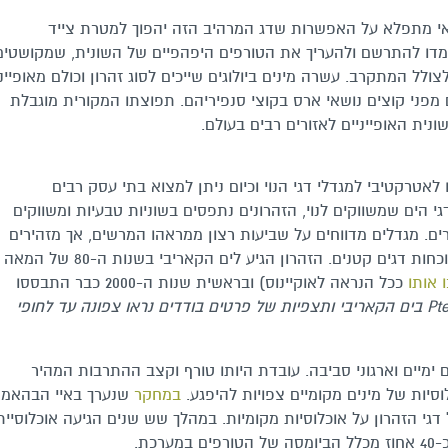
אי מתפלא על האפשרות שדג המרהיב הזה יהפוך למטרת צייד
י למדו להתרשם ולהעריך את הטורפים היפהפיים של השונית, שמקושטים
צולל המתקרב. עשרה מינים ביולוגים שייכים לסוג זהרון וכולם מאופיינ
מפני קוצים נושאי ארס בקוצי סנפיריהם. תפוצתו המקורית מוגבלת
נית האופייניים לאזורים רבים בעולם.
לאטרקטיבי למגדלי דגי הנוי וכיום ניתן למצוא בתי עסק רבים
י הים שמשווקים לנוי, הזהרונים נתפסים בשוניות טבעיות ומשווקים
ים. מגדלים מדווחים על שביעות רצון ממראהו המרשים, אך מזהירים
שמשום שמדובר בטורף יש להיזהר מאכלוסו בנוכחות דגים קטנים. הזהרון הגיע לים הקאריבי בשנות ה-80 של המאה
 אותו
ככל הנראה לאוקיינוס) ובראשית שנות ה-2000 כבר התבססו
Pte
בים הק
א
ריבי ותצפיות של פרטים בודדים נראו צפונה עד לחופי
ימיים וארגוני סביבה. עובדת היותו טורף וקצב ההתרבות המהיר
סיות של מינים מקומיים צפויות להיפגע.
במחקר
שנערך באיי הבהאמ
טית של דגי הזהרון על אוכלוסיות מקומיות. במהלך שש שנים הגיעה אוכלוסיית
כת.