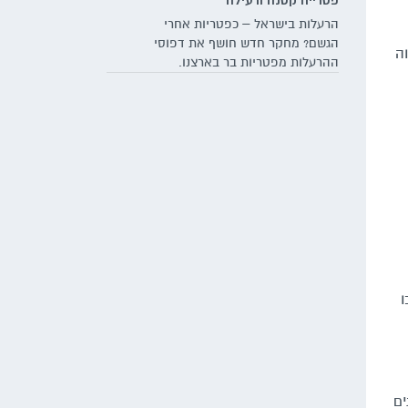
פטרייה קטנה ורעילה
הרעלות בישראל – כפטריות אחרי
הגשם? מחקר חדש חושף את דפוסי
וה
ההרעלות מפטריות בר בארצנו.
הקורבנות העיקריים: ילדים עד גיל 6,
וגם גברים. ומהו המרחב שבו מתרחשות
מרבית ההרעלות? לא, לא מדובר
ביערות צפופים – אלא דווקא
במדשאות שכולנו מכירים
ו
דגים