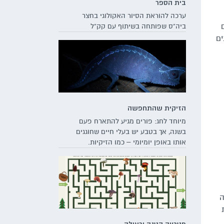
בית הספר
ערכה להוראת הסיור האקולוגי בחצר
ביה"ס שפותחה בשיתוף עם קק"ל
ים
הזיקית שהתחפשה
מיוחד לחג: פורים מגיע להתארח פעם
בשנה, אך בטבע יש בעלי חיים שחוגגים
אותו באופן יומיומי – כמו הזיקיות.
למעשה, התקשטותן של הזיקיות לא
מוגבלת לחלקן החיצוני – ועצמותיהן
של רבות מהן זוהרות דרך עורן תחת אור
אולטרה-סגול. כך הזיקיות לא מפסיקות
להפתיע בתחפושות מקוריות שיכולות
ה
להוות השראה לקראת החג הצבעוני
ביותר שלנו