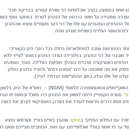
בשנתיים האחרונות למחקר תועדה דעיכה של 65 אחוז בממוצע בקרב אוכלוסיות דגי שונית קטנים. בבדיקת תכני
צאו 42 מינים מקומיים, עובדה שמעידה על חוסר בררנות של הזהרון לטרפו. במחקר נוסף השו
של הזהרונים המהגרים עם אלו של דגי דקר מקומיים ומצא שהזהרון
גים ובעושר המינים בשוניות שבהן שהה.
ד הפתרונות שזכה לפופולאריות גדולה בכל רחבי הים הקאריבי
 חובבני של דגי הזהרון. בפלורידה הוגדר הזהרון כמותר לצייד ללא
יד זהרונים כאטרקציה מרכזית במהלך חופשת הצלילה. מנגד, נשמעים
הפסיק את מה שמכונה על ידם "ספורט דמים" ולהכיר בזהרון כחלק
ולם של אלו נבלע בתוך ההתגייסות הגדולה לציד).
ומה ניתן לעשות עם השלל? ארגון הענק מינהל האוקיינוסים והאטמוספרה הלאומי (NOAA) – נאס"א של הים, בלשון
ן
". מטרת הקמפיין היתה לשווק את הזהרון כדג מאכל ובמסגרתו נערכ
ם ונוסו דרכים חדשות לעודד את הצרכן האמריקאי לצרוך את בשרו
מודד עם הפולש המזיק? ב
מחקר
שנערך באיים בונייר וקורסאו נמצא
שבאתרים בהם ניצודו הזהרונים נרשמה ירידה של עד 75 אחוז בגודל אוכלוסייתם. עם זאת, הכותבים מציינים שאם 