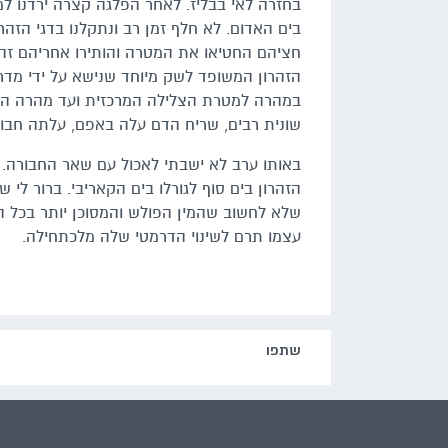
בחזרה לאי בבליז. לאחר הפלגה קצרה ירדנו למ
בים האדום. לא חלף זמן רב ונתקלנו בדגי הזהר
חציהם החטיאו את המטרה והותירו אחריהם זהר
הזהרון המשופד
לשק מיוחד שנישא על ידי מדר
במהרה למטרת הצלילה המרכזית ועד מהרה הת
שונית רבים, שריח הדם עלה באפם, עלתה חבור
באותו ערב לא ישבתי לאכול עם שאר החבורה. ק
הזהרון בים סוף לגורלו בים הקאריבי. ברור לי 
שלא לחשוב שהמין הפולש והמסוכן יותר בכל 
עצמו תרם לשינוי הדרמטי שלה מלכתחילה.
שתפו‬