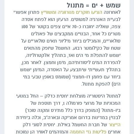
שמש + ים = מתנול
לאחרונה
הציעו חוקרים מנורווגיה ומשווייץ
פתרון אפשרי
לבעיית האנרגיה למטוסים. הרעיון הוא לפתח אסדה
צפה, שאליה יחוברו כ-70 איים צפים בקוטר של 100
מטרים כל אחד, הבנויים ממקבצים של פאנלים
סולאריים, והמכילים ביחד מיליוני תאים סולאריים על
שטח של כקילומטר רבוע. החשמל שיופק מהתאים
ישמש להתפלת מי הים ואז, בתהליך אלקטרוליזה,
להפרדת המים ליסודותיהם, מימן וחמצן. לאחר מכן,
בתהליך תעשייתי שיתבצע על האסדה, המימן ישמש
ביחד עם פחמן דו-חמצני (שמומס באופן טבעי במי
הים) להפקת מתנול.
למתנול היסטוריה מוצלחת יחסית כדלק – החל במנועי
המכוניות של מרוצי פורמולה 1, דרך תוספת של
ביו-מתנול (המופק בדרך כלל מתירס ומקנה סוכר)
לבנזין במדינות בדרום אמריקה ובארה"ב, וכלה ביחידת
הייצור
של חברת החשמל באילת. יחסית לסוגי דלק
אחרים
פליטות גזי החממה
והמזהמים לאוויר הן נמוכות