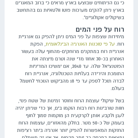
כי גם הניתוחים שבוצעו בארץ מראים כי ברוב המאגרים
בארץ ניתן להקים מערכות פוטו וולטאיות גם בהתחשב
בשיקולים אקולוגיים".
רוח על פני המים
מיחידות שצפות על פני המים ניתן להפיק גם אנרגיית
רוח.
על פי סוכנות האנרגיה הבינלאומית
, הפקת
אנרגיית רוח במתקנים מרוחקים-מהחוף עולה בעשור
האחרון בכ-30 אחוז מדי שנה וטרם מיצתה את
הפוטנציאל שלה. עד 2040, אם ימשיכו המדיניות
התומכת והירידה בעלויות הטכנולוגיה, אנרגיית רוח
לבדה תוכל לספק עד פי 18 מהביקוש הנוכחי לחשמל
בעולם.
בשל שיקולי עוצמת הרוח וחוסר זמינות של שטח פנוי,
חוות טורבינות רוח רבות הוקמו בים, אך כדי שניתן יהיה
לעגן ולקבע אותן לקרקעית הן מוקמות סמוך לחוף
בעומק של כ-50 מטר. בחלק מהאזורים, עוצמות הרוח
החזקות המאפשרות להפיק יותר אנרגיה ביתר רציפות
נמצאות במרחק רב יותר מהחוף, אך אין זה משתלם