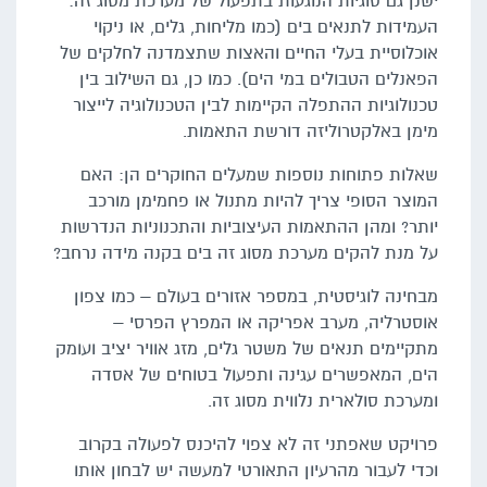
ישנן גם סוגיות הנוגעות בתפעול של מערכת מסוג זה:
העמידות לתנאים בים (כמו מליחות, גלים, או ניקוי
אוכלוסיית בעלי החיים והאצות שתצמדנה לחלקים של
הפאנלים הטבולים במי הים). כמו כן, גם השילוב בין
טכנולוגיות ההתפלה הקיימות לבין הטכנולוגיה לייצור
מימן באלקטרוליזה דורשת התאמות.
שאלות פתוחות נוספות שמעלים החוקרים הן: האם
המוצר הסופי צריך להיות מתנול או פחמימן מורכב
יותר? ומהן ההתאמות העיצוביות והתכנוניות הנדרשות
על מנת להקים מערכת מסוג זה בים בקנה מידה נרחב?
מבחינה לוגיסטית, במספר אזורים בעולם – כמו צפון
אוסטרליה, מערב אפריקה או המפרץ הפרסי –
מתקיימים תנאים של משטר גלים, מזג אוויר יציב ועומק
הים, המאפשרים עגינה ותפעול בטוחים של אסדה
ומערכת סולארית נלווית מסוג זה.
פרויקט שאפתני זה לא צפוי להיכנס לפעולה בקרוב
וכדי לעבור מהרעיון התאורטי למעשה יש לבחון אותו