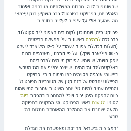
שהשותפות לו הן חברות ממשלתיות מנורבגיה ואיחוד
האמירויות, בפרויקט בפורטוגל כבר השקיע בנק עצמאי
מה שמעיד אולי על ציפייה לעלייה ברווחיות.
פרויקט כזה, שמתוכנן לקום בים הצפוני ליד סקוטלנד,
כבר זכה
לתמיכה
ראשונית של ממשלת בריטניה
(העלות הכוללת צפויה לעמוד על כ-12 מיליארד ליש"ט,
כ-50 מיליארד שקל). על פי התכנון, מאנרגיית הרוח
יופק חשמל שישמש לפירוק מי הים למרכיביהם
באלקטרוליזה וגז המימן שייוצר יחליף את הגז הטבעי
ביישומי אנרגיה מסוימים כמו חימום ביתי. פרויקט
הפיילוט יתבסס על דגם קטן של הטורבינה מפורטוגל
והמיזם עתיד להיות זול יותר משיטות אחרות המיושמות
כיום להפקת מימן ירוק ויוכל להתחרות בהפקת
ביוגז
לסוגיו.
לטענת
ראשי הפרויקט, 30 מתקנים בתפוקה
מלאה ישחררו את הממלכה המאוחדת מתלות בגז
טבעי.
"המציאות בישראל מחייבת ומאפשרת את הגדלת