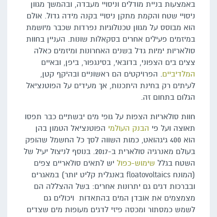
באמצעות בניית מודלים וניסויי מעבדה, ובהמשך מגוון
ניסויי שטח והקמת מתקן ניסויי בקנה מידה גדול. אולם
הוא מבוסס על מגוון טכנולוגיות נפרדות שכבר מיושמת
במיזמים פעילים אחרים בסקאלות שונות. העניין בחוות
סולאריות ימיות גדל בשנים האחרונות ומיזמים כאלה
צצים בים הצפוני, בדובאי, בסינגפור, ביפן, ובאיים
המלדיביים
. הפרויקטים הם ראשוניים ובהיקף קטן,
לעיתים רק בחינת היתכנות, אך מעידים על הפוטנציאל
הגלום בתחום זה.
חוות סולאריות הצפות על גופי מים יבשתיים כבר תפסו
תאוצה ועל פי
הבנק העולמי
הפוטנציאל הטמון בהן
הוא 400 גיגהואט, כמות השווה לסך כל החשמל שהופק
בעולם מאנרגיה סולארית ב-2017. בנוסף לניצול יעיל של
השטח בגלל
שימוש-כפול
יש לתאים סולאריים צפים
(המונח floatovoltaics באנגלית קליט יותר) במאגרים
ובברכות דגים גם יתרונות אחרים: בשל ההצללה הם
מצמצמים את אובדן המים בהתאדות ויכולים גם
לשמש כמסתור ומכסה פיזי לדגים מעופות מים שצדים