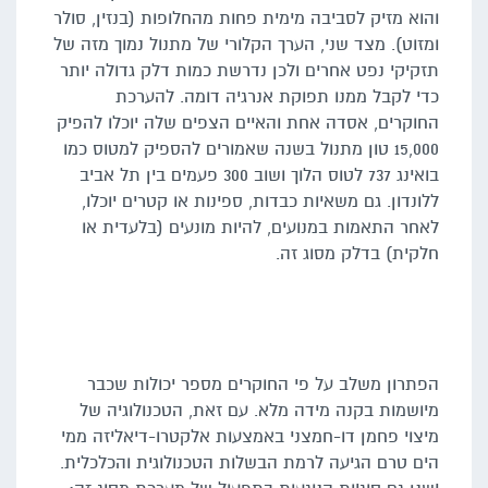
והוא מזיק לסביבה מימית פחות מהחלופות (בנזין, סולר
ומזוט). מצד שני, הערך הקלורי של מתנול נמוך מזה של
תזקיקי נפט אחרים ולכן נדרשת כמות דלק גדולה יותר
כדי לקבל ממנו תפוקת אנרגיה דומה. להערכת
החוקרים, אסדה אחת והאיים הצפים שלה יוכלו להפיק
15,000 טון מתנול בשנה שאמורים להספיק למטוס כמו
בואינג 737 לטוס הלוך ושוב 300 פעמים בין תל אביב
ללונדון. גם משאיות כבדות, ספינות או קטרים יוכלו,
לאחר התאמות במנועים, להיות מונעים (בלעדית או
חלקית) בדלק מסוג זה.
הפתרון משלב על פי החוקרים מספר יכולות שכבר
מיושמות בקנה מידה מלא. עם זאת, הטכנולוגיה של
מיצוי פחמן דו-חמצני באמצעות אלקטרו-דיאליזה ממי
הים טרם הגיעה לרמת הבשלות הטכנולוגית והכלכלית.