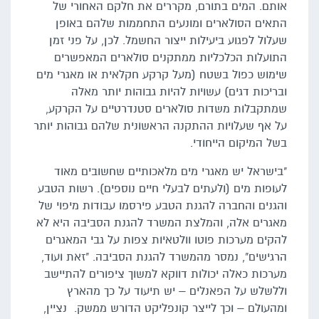
אותם. המים בתורם, מקררים את חלקם האחורי של
התאים הסולארים ומונעים התחממות שלהם באופן
שעלול לפגוע ביעילות ייצור החשמל. לכן, על פני זמן
התועלות הכלכליות ממתקנים סולארים המאפשרים
שימוש כפול בשטח (מעל קרקע חקלאית או מאגרי מים
ובריכות דגים) עשויות להיות גבוהות יותר מאלה
שמתקבלות משדות סולארים סטנדרטיים על הקרקע,
על אף שעלויות ההתקנה הראשונית שלהם גבוהות יותר
בשל המיקום הייחודי.
"בישראל יש מאגרי מים מלאכותיים שחשובים מאוד
לעופות מים (ולעתים לבעלי חיים נוספים). רשות הטבע
והגנים והחברה להגנת הטבע פירסמו עבודות מיפוי של
מאגרים אלה, והמלצת המשרד להגנת הסביבה היא לא
להקים מערכות פוטו וולטאיות צפות על גבי המאגרים
הרגישים", נמסר מהמשרד להגנת הסביבה. "זאת ועוד,
מערכות כאלה יכולות דווקא למשוך ציפורים להתיישב
וללשלש על הפאנלים – יש תיעוד על כך מהארץ
ומהעולם – וכך לייצר קונפליקט הדורש ממשק. נציין,