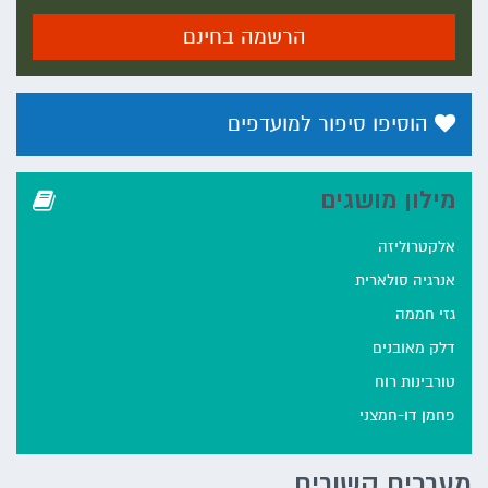
הרשמה בחינם
הוסיפו סיפור למועדפים
מילון מושגים
אלקטרוליזה
אנרגיה סולארית
גזי חממה
דלק מאובנים
טורבינות רוח
פחמן דו-חמצני
מערכים קשורים