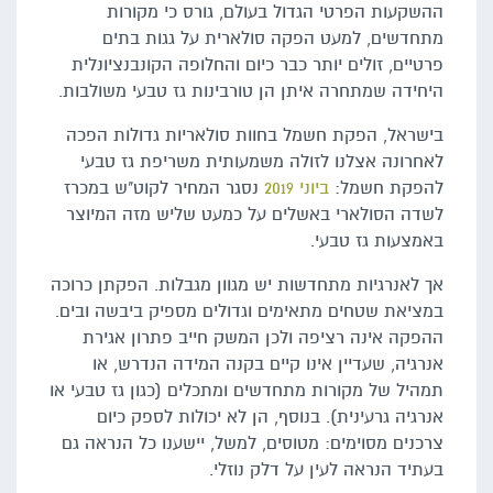
ההשקעות הפרטי הגדול בעולם, גורס כי מקורות
מתחדשים, למעט הפקה סולארית על גגות בתים
פרטיים, זולים יותר כבר כיום והחלופה הקונבנציונלית
היחידה שמתחרה איתן הן טורבינות גז טבעי משולבות.
בישראל, הפקת חשמל בחוות סולאריות גדולות הפכה
לאחרונה אצלנו לזולה משמעותית משריפת גז טבעי
להפקת חשמל:
ביוני 2019
נסגר המחיר לקוט"ש במכרז
לשדה הסולארי באשלים על כמעט שליש מזה המיוצר
באמצעות גז טבעי.
אך לאנרגיות מתחדשות יש מגוון מגבלות. הפקתן כרוכה
במציאת שטחים מתאימים וגדולים מספיק ביבשה ובים.
ההפקה אינה רציפה ולכן המשק חייב פתרון אגירת
אנרגיה, שעדיין אינו קיים בקנה המידה הנדרש, או
תמהיל של מקורות מתחדשים ומתכלים (כגון גז טבעי או
אנרגיה גרעינית). בנוסף, הן לא יכולות לספק כיום
צרכנים מסוימים: מטוסים, למשל, יישענו כל הנראה גם
בעתיד הנראה לעין על דלק נוזלי.