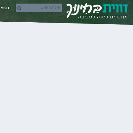
Skip to conten
נושא
rch icons