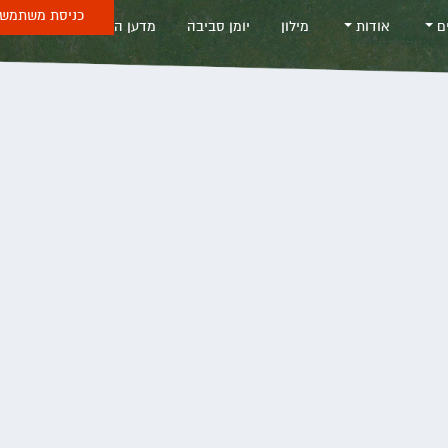
כניסת משתמש 
ים
אודות
מילון
יומן סביבה
מדען החודש
Sea