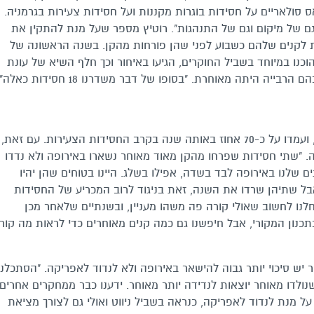
אס סולאריים על חסידות בוגרות מקננות ועל חסידות צעירות בגרמניה.
 גם של מיקום וגם של התנהגות". רוטיץ מספר שעל מנת להתקין את
ת לקנים שלהם כשבוע לפני שהן פורחות מהקן. בשנה הראשונה של
כנו במיוחד בשביל החוקרים, הגיעו באיחור וכך חלף השיא של עונת
הקינון והחוקרים נאלצו לחפש קנים אחרים, שבהם הרבייה היתה מאוחרת. "בסופו של דבר משדרנו 18 חסידות כא
כפי שצפו החוקרים, אחוזי התמותה היו גבוהים, ועמדו על כ-70 אחוז באותה שנה בקרב החסידות הצעירות. עם זאת,
 "שתי חסידות שפרחו מהקן מאוד מאוחר נשארו באירופה ולא נדדו
ים שלנו באירופה לבד בשדה, אפילו בשלג. היינו בטוחים שהן יהיו
בל שתיהן שרדו את השנה, זאת בניגוד לרוב המכריע של החסידות
נו לחשוב שאולי קורה פה משהו מעניין, ובשנתיים שלאחר מכן
תכנון המקורי, אבל חיפשנו גם כמה קנים מאוחרים כדי לראות מה קור
יש סיכוי יותר גבוה להישאר באירופה ולא לנדוד לאפריקה. "הסתכלנו
נולדו מאוחר יוצאות לנדידה יותר מאוחר. ידענו כבר ממחקרים אחרים
ל מנת לנדוד לאפריקה, כנראה בשביל ניווט ואולי גם לצורך מציאת