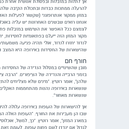
אך לתלות במזבלות ובפסולת אנושית אחרת כמק
להרעלה ממתכות כבדות ובתכולת הקיבה שלהן מ
במזון ממקור אנתרופוגני (שקשור לפעילות האד
אנחנו רואים שבשנים האחרונות יש עליה באוכל
לצמצם ככל האפשר את השימוש במזבלות פתוח
מקור המזון הזה ייעלם בפתאומיות לחסידות, י
לנדוד יחזרו לנדוד, אולי תהיה פגיעה משמעותי
שהישארות של החסידות באירופה היא המצב הא
חורף חם
מובן שהשינויים במסלול הנדידה של החסידות מו
בזמני הרבייה והנדידה של הציפורים. "הרבה צ
שלהן", אומר רוטיץ. "מינים שלא מצליחים להתא
שנשארות באירופה נהנות מהתחממות האקלים, 
שנשארות מאחור".
אך להישארות של העופות באירופה עלולה להיו
שבו הן מעבירות את החורף. "העופות האלה הם ט
במארג המזון", אומר רוטיץ. "כך, למשל, אוכלוס
לגדול אם ינדדו לשם פחות עופות. לעומת זאת, 