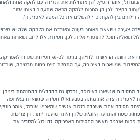
בוגרות", אומר רוטיץ. "הן מתחילות את הנדידה עם להקה אחת ולאחר
 לעמוד בקצב. לכן הן מחכות ללהקה הבאה שתעבור באותו אזור
דילוגים בין להקות כדי להשלים את כל המסע לאפריקה".
ידה צעירה שיוצאת מאוחר בעונה ומאבדת את הלהקה שלה יש סיכויי
ל ושאליה תוכל להצטרף אליה. לכן, חסידות אלו לרוב נשארות מאחור
מתוך שש חסידות שהשתתפו במחקר, כולן שרדו את השנה הראשונה לחייהן, בניגוד לכ-48 חסידות שנדדו לאפריקה,
לגלות שדווקא החסידות שנשארות באירופה, עם התחלת חיים פחות מבטיחה, שורדות
 החסידות שנשארו באירופה, נבדקו גם ההבדלים בהתנהגות ביניהן
דת לאפריקה צדה את מזונה בטבע ואילו חסידה שנשארת באירופה
היתה חסידה אחת ששרדה בזכות אנשים שהאכילו אותה", אומר רוטיץ.
חות שטח והתנועה היומית שלהן היתה מועטה יותר. הן צריכות
ת פחות אנרגיה מאשר החסידות באפריקה. זה יכול להסביר את