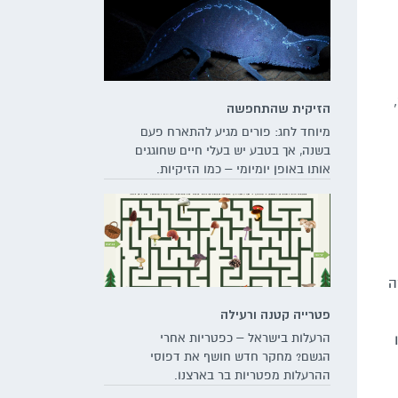
לה",
הזיקית שהתחפשה
מיוחד לחג: פורים מגיע להתארח פעם
בשנה, אך בטבע יש בעלי חיים שחוגגים
אותו באופן יומיומי – כמו הזיקיות.
למעשה, התקשטותן של הזיקיות לא
מוגבלת לחלקן החיצוני – ועצמותיהן
של רבות מהן זוהרות דרך עורן תחת אור
אולטרה-סגול. כך הזיקיות לא מפסיקות
להפתיע בתחפושות מקוריות שיכולות
להוות השראה לקראת החג הצבעוני
ה
ביותר שלנו
פטרייה קטנה ורעילה
הרעלות בישראל – כפטריות אחרי
הגשם? מחקר חדש חושף את דפוסי
ההרעלות מפטריות בר בארצנו.
הקורבנות העיקריים: ילדים עד גיל 6,