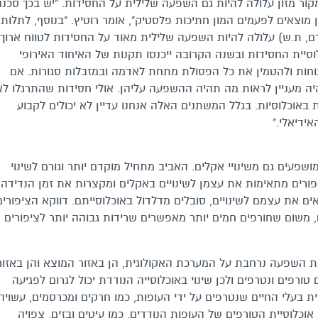
ור מזון עלולה להיות גם השפעה שלילית על החסידות. "יש בכך סכנה
וצאים לפעמים המון חתיכות פלסטיק", אומר רוטיץ. "בנוסף, לתלות
ם, ת.ש) עלולה להיות השפעה שלילית מאוד על החסידות לטווח ארוך.
וסיית החסידות ובשנה הקרובה ייכנסו תקנות של האיחוד האירופי
ות ולהטמין את כל הפסולת מתחת לאדמה ובמזבלות סגורות. אם
היה מעניין לראות מה תהיה ההשפעה עליהן. אולי חסידות שהתרגלו לא
ת באוכלוסיות. בגלל המשתנים האלה אנחנו עדיין לא יכולים לקבוע
ידיאלי."
שפעים גם משינויי אקלים. האביב מתחיל מוקדם יותר וגורם לשינוי
יפורים מתאימות את עצמן לשינויים באקלים ומקצרות את זמן הנדידה
ים את עצמם לשינויים, סובלים מדלדול באוכלוסייתם. דווקא הציפורים
משום שחורפים חמים יותר מאפשרים שרידות גבוהה יותר לציפורים
ת השפעה נרחבת על המערכת האקולוגית, הן באזור המוצא והן באזור
ורפים ונטרפים ולכן שינוי באוכלוסייה הנודדת יכול לגרום לפגיעה
יית בעלי החיים שנטרפים על ידי העופות, כמו חרקים ומכרסמים, עשויה
אוכלוסיית הטורפים של העופות הנודדים, כמו עיטים ובזים, צפויה