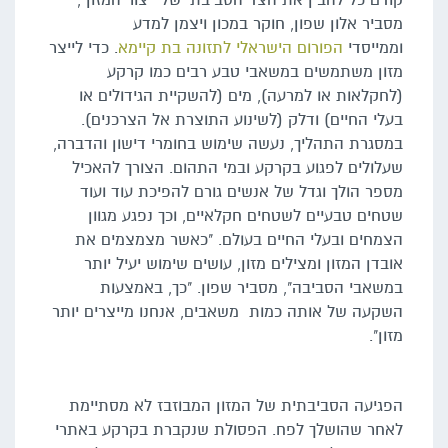
קודם כל להבין את הצד הסביבתי של ייצור המזון",
מסביר אלון שפון, חוקר במכון ויצמן למדע
וממייסדי
הפורום הישראלי לתזונה בת קיימא
. כדי לייצר
מזון משתמשים במשאבי טבע רבים כמו קרקע
(לחקלאות או למרעה), מים (להשקיית הגידולים או
בעלי החיים) ודלק (לשינוע התוצרת אל הצרכנים).
במסגרת התהליך, נעשה שימוש בחומרי דישון והדברה,
שעלולים לפגוע בקרקע ובמי התהום. הצורך להאכיל
מספר הולך וגדל של אנשים גורם להפיכת עוד ועוד
שטחים טבעיים לשטחים חקלאיים, וכך נפגע מגוון
הצמחים ובעלי החיים בעולם. "כאשר מצמצמים את
אובדן המזון ומצילים מזון, עושים שימוש יעיל יותר
במשאבי הסביבה", מסביר שפון. "כך, באמצעות
השקעה של אותה כמות משאבים, אנחנו מייצרים יותר
מזון".
הפגיעה הסביבתית של המזון המבוזבז לא מסתיימת
לאחר שהושלך לפח. הפסולת שנקברת בקרקע באתרי