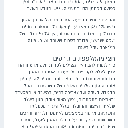
המזון היה מדינה, הוא היה מדורג אחרי ארה"ב וסין
כפולט הפחמן הדו-חמצני השלישי בגודלו בעולם.
ומה לגבי מחיר הפגיעה הסביבתית של אובדן המזון
בישראל? כאן המצב עדיין מעורפל. מחסור בנתונים
גורם לכך שמדובר רק בהערכות, אך על פי הדו"ח של
"לקט ישראל", מדובר בסכום שעומד על כשמונה
מיליארד שקל בשנה.
חצי מהמלפפונים נזרקים
כדי לנסות להבין איך מצילים לפחות חלק מהמזון הזה,
צריך לצלול לקרביים של מערכת אספקת המזון.
הדוחות שנכתבו בשנים האחרונות מנסים להבין היכן
אובד המזון בשלבים השונים של השרשרת – החל
מהגידול בשדה ועד לצריכה בבית, במשרד או במסעדה.
"בארצות מתפתחות, נפוץ מאוד אובדן מזון בשלב
שלאחר הייצור וההובלה, בגלל היעדר טכנולוגיה
ותשתיות, מחסור באמצעים לאחסנה ולקירור ודרכים
משובשות, שמקשות על הובלת המזון ליעדו", מסביר
שפון. "במדינות מפותחות, אובדן המזון העיקרי הוא