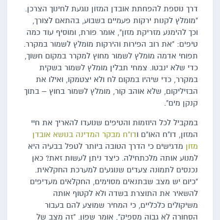
דרך נוספת להפחתת אובדן המזון נוגעת לחינוך הצרכן.
"מומלץ לקנות ירקות פעמיים בשבוע, בהתאם לצורך,
וכך להימנע מזריקת מזון", אומר פורת, ומוסיף עוד כמה
טיפים: "את רוב הפירות והירקות מומלץ לשמור במקרר.
תפוחי אדמה מומלץ לשמור מחוץ למקרר במקום חשוך,
כדי שלא ינבטו. צמחי תבלין מומלץ לשמור בשקית
במקרר, כדי שיהיו במקום לח ולא יצטמקו, ואילו את
הבזיליקום, שלא אוהב קור, מומלץ לשמור בחוץ – בתוך
קנקן מים".
במקביל לכל היוזמות והטיפים שנועדו להאריך את חיי
המזון, דו"ח האו"ם ו
דו"ח מבקר המדינה בנושא אובדן
מזון
מדגישים כי הדרך הטובה ביותר לטפל בבעיה היא
למנוע אותה מלכתחילה. כיצד ניתן לעשות זאת? כאן
נכנסים לתמונה צעדים שנוגעים למערכת החקלאית.
"כיום יש מצב שבתנאים מסוימים, החקלאים מעדיפים
להשאיר את התוצרת בשדה ולא לקטוף אותה
משיקולים כלכליים, כי המחיר שמוצע להם בעבור
הסחורה לא גבוה מספיק", אומר שפון. "זה מצב של