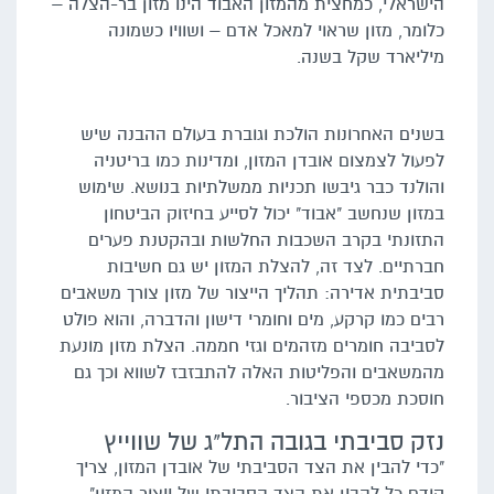
הישראלי, כמחצית מהמזון האבוד הינו מזון בר-הצלה –
כלומר, מזון שראוי למאכל אדם – ושוויו כשמונה
מיליארד שקל בשנה.
בשנים האחרונות הולכת וגוברת בעולם ההבנה שיש
לפעול לצמצום אובדן המזון, ומדינות כמו בריטניה
והולנד כבר גיבשו תכניות ממשלתיות בנושא. שימוש
במזון שנחשב "אבוד" יכול לסייע בחיזוק הביטחון
התזונתי בקרב השכבות החלשות ובהקטנת פערים
חברתיים. לצד זה, להצלת המזון יש גם חשיבות
סביבתית אדירה: תהליך הייצור של מזון צורך משאבים
רבים כמו קרקע, מים וחומרי דישון והדברה, והוא פולט
לסביבה חומרים מזהמים וגזי חממה. הצלת מזון מונעת
מהמשאבים והפליטות האלה להתבזבז לשווא וכך גם
חוסכת מכספי הציבור.
נזק סביבתי בגובה התל"ג של שווייץ
"כדי להבין את הצד הסביבתי של אובדן המזון, צריך