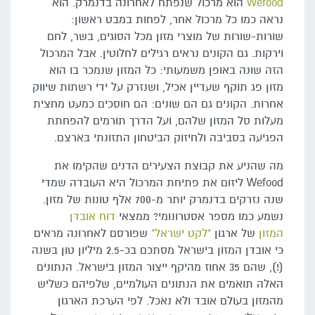
Wefood
הוא מרכול שנפתח לאחרונה בדנמרק. הוא
נראה כמו כל מרכול אחר, לפחות במבט ראשון:
שורות-שורות של מוצרי מזון מכל הסוגים, בשר, לחם
וירקות. גם הקונים נראים רגילים לחלוטין. אבל המרכול
הזה שונה באופן משמעותי: כל המזון שנמכר בו הוא
מזון פג תוקף שעדיין אכיל, ושנזרק על ידי רשתות שיווק
אחרות. הקונים גם הם שונים: הם חוסכים כמעט מחצית
מעלות סל המזון שלהם, ועל הדרך תורמים להפחתת
הפגיעה בסביבה ולחיזוק הביטחון התזונתי בארצם.
מה שהניע את קבוצת הצעירים הדנים שהקימו את
Wefood ליזום את פתיחת המרכול היא העובדה שמדי
שנה נזרקים בדנמרק יותר מ-700 אלף טונות של מזון.
נשמע כמו מספר אסטרונומי? ממצאי
דוח אובדן
המזון
של ארגון
"לקט ישראל"
שפורסם לאחרונה מראים
כי אובדן המזון בישראל מסתכם בכ-2.5 מיליון טון בשנה
(!), שהם 35 אחוז מהיקף ייצור המזון בישראל. הנתונים
האלה תואמים את הנתונים העולמיים, שלפיהם כשליש
מהמזון בעולם אובד ולא נאכל. לפי הערכת הארגון