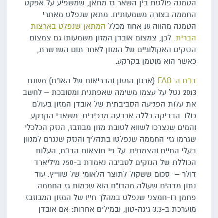
הטמנה פולטת בין השאר גז מתאן, שמשפיע על אפקט
החממה בצורה משמעותית. מתאן שנפלט מאתרי
הטמנה מהווה 18 אחוז מכלל
המתאן שנפלט בארצות
הברית
. לכן, צמצום אובדן המזון משמעותו גם צמצום
הנזקים האקולוגיים של המזון לאחר תום השרשרת,
כאשר הוא מוטמן בקרקע.
דו"ח ה-FAO
(ארגון המזון והבריאות של האו"ם) משנת
2013 נטל על עצמו משימה שאפתנית ומסובכת – לחשב
את עלות הפגיעה הסביבתית של אובדן המזון בעולם
כולו. הבדיקה כללה ארבעה מרכיבים: משאבי הקרקע
והמים שנצרכו לשווא לטובת מזון מבוזבז, הנזק הכלכלי
שגרמו גזי החממה שנפלטו בתהליך והנזק שנגרם למגוון
בעלי החיים והצמחים. על פי תוצאות הדו"ח, העלות
הכוללת של הנזקים לסביבה נאמדת ב-750 מיליארד
דולר – סכום ששקול לתוצר הלאומי של שווייץ. עוד
נתון מדהים שעולה מהדו"ח הוא שכמות גז החממה
פחמן דו-חמצני שנפלט במהלך חייו של המזון המבוזבז
מוערכת ב-3.3 גיגה-טון, ובמילים אחרות: אם אובדן