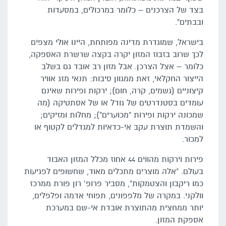
בצד של הצרכנים – כלומר במרכולים, במסעדות
ובבתים".
בישראל, שמוגדרת מדינה מפותחת, היינו אולי מצפים
לכך שרוב בזבוז המזון יקרה בקצה שרשרת האספקה,
כלומר – אצל הצרכן. אבל מזון רב אובד גם בשלב
הייצור החקלאי, זאת ממגוון סיבות: תנאי מזג אוויר
קיצוניים (גשמים, קרה, חום); ירקות ופירות שאינם
עומדים בסטנדרטים של גודל או של אסתטיקה (מה
שמכונה ירקות ופירות "מכוערים"); מחלות ומזיקים;
והשמדת תוצרת עקב אי-כדאיות למגדלים לקטוף או
למכור.
פירות וירקות מהווים 44 אחוז מכלל המזון האבוד
בעולם. "אלה מוצרים מתכלים מאוד, שחשופים לפגיעות
כמו ריקבון והצטמקות", מסביר פרופ' רון פורת ממרכז
וולקני. במקרה של מלפפונים, תפוחי אדמה ופלפלים,
יותר ממחצית מהתוצרת אובדת אי-שם במערכת
אספקת המזון.