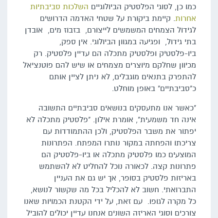
כמו כן, לסוגי הפלסטיק הביולוגיים
השלכות סביבתיות
אחרות
. קיימת ביקורת על שטחי האדמה הדרושים
לגידול הצמחים המשמשים לייצורם, בזבוז מים, אובדן
בתי גידול, ופגיעה במגוון הביולוגי. אין ספק,
ביו-פלסטיק ופלסטיק מתכלה הם עדיין פלסטיק. רק
מכיוון שחלקם מיוצרים מצמחים או שיש להם פוטנציאל
להתפרק בתנאים מוגבלים, לא ניתן לציין אותם
כ"סביבתיים" באופן מוחלט.
"כאשר אנו מתעסקים בנושאים סביבתיים התשובה
אינה חד משמעית", אומרת אילון. "פלסטיק מתכלה לא
יפתור את משבר הפלסטיק, ולכן ההתמודדות עם
צריכתו והפחתה במקור נותרו המפתח. הפתרונות
המוצעים כמו פלסטיק מתכלה או ביו-פלסטיק הם
פתרונות קצה. לכאורה נוכל להחליט לא להשתמש
באריזות פלסטיק בסופר, אך יש גם את העניין
התברואתי. חשוב לא להכליל בכל מה שקשור לנושא,
כל מקרה לגופו. עם זאת, על ידי הקטנת הכמויות שאנו
צורכים וסוגי האריזה השונים אנחנו עדיין יכולים להוביל