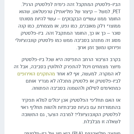
הביו-פלסטיק המתקבל זהה כימית לפלסטיק הרגיל.
PET, למשל – קיצור של פוליאתילן טרפטלאט, שהוא
החומר ממנו עשויים הבקבוקים – עשוי להיות מסונתז
ממוצרי דלק מאובנים, כמו נפט, או מצמחים, כמו קנה
סוכר – כך או כך, החומר המתקבל זהה. ביו-פלסטיק
מסוג זה מתנהג בסביבה ממש כמו פלסטיק קונבנציונלי
ופירוקו נמשך זמן ארוך.
בקרב הציבור הרחב התפיסה היא שכל ביו-פלסטיק
מיוצר מצמחים ויכול להתפרק לחלוטין בסביבה, אבל זה
לא המקרה. למעשה, אף לא אחד
מהתקנים האירופים
לביו-פלסטיק או פלסטיק מתכלה לא מגדיר אותם
כמתאימים לסילוק ולהטמנה בסביבה הפתוחה.
אז האם תחליפי הפלסטיק אכן יכולים למלא תפקיד
בהתמודדות עם בעיות סביבתיות ולהוות תחליף ראוי
לפלסטיק הקונבנציונלי? למרבה הצער, גם התשובה
לשאלה זו מבלבלת.
חומצה פוליאקטית (PLA) היא סוג של ביו-פלסטיק