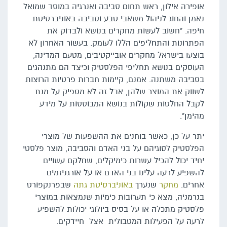
אופירה אילון, ראש תחום סביבה ואנרגיה במוסד שמואל
נאמן והחוג לניהול משאבי טבע וסביבה באוניברסיטת
חיפה. "חשוב לעשות מחקרים בנושא ולבדוק את
הפתרונות והתחליפים הללו לעומק. בעשור האחרון לא
בוצעו בישראל מחקרים אובייקטיבים, מטעם המדינה,
העוסקים בנושא תחליפי הפלסטיק וכיצד הם מתנהגים
בסביבה משתנה. אמנם, קיימות חברות פרטיות הרוצות
לשווק את המוצר שלהן, אבל זה לא מספיק על מנת
לקבל החלטות שקולות בנושא המבוססות על מידע
מהימן".
יתר על כן, כאשר בוחנים את ההשפעות של מוצרי
הפלסטיק לסוגיהם על בני האדם והסביבה, מוצר פלסטי
יחיד יכול להכיל עשרות כימיקלים, שחלקם עשויים
להשפיע לרעה עלינו בני האדם או על אורגניזמים
אחרים.
מחקר
שנערך
באוניברסיטת גתה
שבפרנקפורט
בגרמניה, מצא כי תערובות כימיות שנמצאות במוצרי
פלסטיק מתכלה או על בסיס ביולוגי יכולות להשפיע
לרעה על הפעילות המטבולית אצל חיידקים.