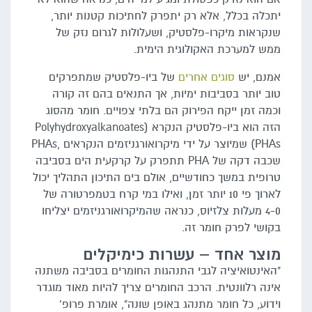
יתכלה בכלל, אלא רק יתפרק לחתיכות קטנות יותר,
שנקראות מיקרו-פלסטיק, ושעלולות לגרום נזק של
ממש למערכת האקולוגית הימית.
אמנם, יש
סוגים אחרים
של ביו-פלסטיק שמתפרקים
טוב יותר בסביבות ימיות, אך התנאים בהם זה קורה
וכמה זמן ייקח הפירוק הם בלתי צפויים. חומר מהסוג
הזה הוא ביו-פלסטיק הנקרא Polyhydroxyalkanoates)
PHAs) שמיוצר על ידי מיקרואורגניזמים הנקראים ,PHAs
שכבה דקה של PHA תתפרק על קרקעית הים בסביבה
טרופית במשך כחודשיים, אולם בים התיכון התהליך יכול
לארוך פי 10 יותר זמן, ואילו במי קרח בטמפרטורה של
4-0 מעלות צלזיוס, כנראה שהמיקרואורגניזמים יצליחו
בקושי לפרק חומר זה.
מוצר אחד – עשרות כימיקלים
"האינטואיציה לגבי התנהגות החומרים בסביבה משתנה
אינה רלוונטית. הרכב החומרים צריך להיות מאוד מוגדר
וידוע, כל חומר מתנהג באופן שונה", אומרת פרופ'