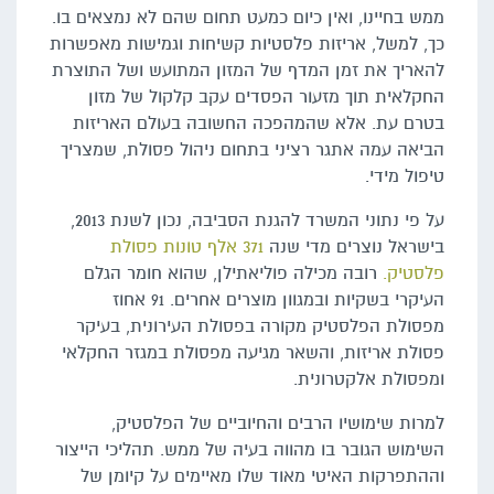
ממש בחיינו, ואין כיום כמעט תחום שהם לא נמצאים בו.
כך, למשל, אריזות פלסטיות קשיחות וגמישות מאפשרות
להאריך את זמן המדף של המזון המתועש ושל התוצרת
החקלאית תוך מזעור הפסדים עקב קלקול של מזון
בטרם עת. אלא שהמהפכה החשובה בעולם האריזות
הביאה עמה אתגר רציני בתחום ניהול פסולת, שמצריך
טיפול מידי.
על פי נתוני המשרד להגנת הסביבה, נכון לשנת 2013,
בישראל נוצרים מדי שנה
371 אלף טונות פסולת
פלסטיק.
רובה מכילה פוליאתילן, שהוא חומר הגלם
העיקרי בשקיות ובמגוון מוצרים אחרים. 91 אחוז
מפסולת הפלסטיק מקורה בפסולת העירונית, בעיקר
פסולת אריזות, והשאר מגיעה מפסולת במגזר החקלאי
ומפסולת אלקטרונית.
למרות שימושיו הרבים והחיוביים של הפלסטיק,
השימוש הגובר בו מהווה בעיה של ממש. תהליכי הייצור
וההתפרקות האיטי מאוד שלו מאיימים על קיומן של