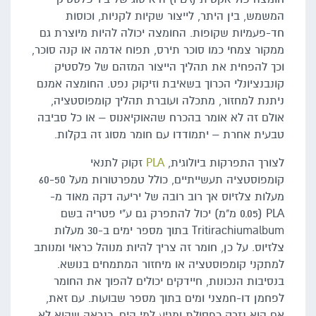
המשמש, בין היתר, לייצור שקיות לקניות, וכוסות
חד-פעמיות שקופות. החומצה יכולה להיות מיוצרת גם
ממקור צמחי כמו סוכר תירס, תפוח אדמה או קנה סוכר,
וכך להפחית את תהליך הייצור המזהם של פלסטיק
קונבנציונלי הכרוך בשאיבת וזיקוק נפט. החומצה אמנם
ניתנת למחזור, מתכלה ועוברת תהליך קומפוסטציה,
אולם זה לא אומר בהכרח שהאוקיאנוס – או כל סביבה
טבעית אחרת – יתמודדו עם חומר מסוג זה בקלות.
לצורך התפרקות ביולוגית,
PLA
זקוק לתנאי
קומפוסטציה תעשייתיים, כולל טמפרטורות מעל 60-50
מעלות צלזיוס אך רוב רובה של יריעה דקה מאוד מ-
PLA (0.05 מ"מ) יכול להתפרק גם ע"י פטריה בשם
Tritirachiumalbum בתוך מספר ימים ב-30 מעלות
צלזיוס. על כן, חומר זה צריך להיות מנוהל כראוי ומנותב
למתקני קומפוסטציה או מיחזור המתמחים בנושא.
בנסיבות הנכונות, חיידקים יכולים להפוך את החומר
לפחמן דו-חמצני ומים בתוך מספר שבועות. עם זאת,
אם הוא נזרק כפסולת ומגיע למי הים, כנראה שהוא לא