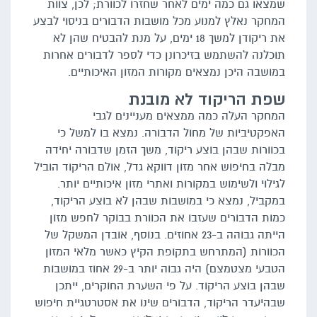
שמצאו גם כמה ימים לאחר שחזרו לכוורת; לכן, צוות
המחקר נאלץ למנוע מכל מושבות הדבורים בניסוי לבצע
את ריקודן למשך 18 ימים, על מנת להבטיח שהן לא
תוכלנה להשתמש בזיכרונן כדי לספר לדבורים אחרות
במושבה היכן נמצאים מקורות המזון האיכותיים.
שפת הריקוד לא מובנת
המחקר העלה כמה ממצאים מעניינים לגבי
האפקטיביות של מחול הדבורה. נמצא בו למשל כי
בכוורות שבהן בוצע ריקוד, משך הזמן שדבורה יחידה
מבלה בחיפוש אחר מזון דווקא גדל, אולם הריקוד הוביל
לגילוי ולשימוש במקורות ואתרי מזון איכותיים יותר.
במקביל, נמצא כי במושבות שבהן לא בוצע הריקוד,
כמות הדבורים שעזבו את הכוורת בבוקר לחפש מזון
הייתה גבוהה ב-23 אחוזים. בנוסף, אובדן המשקל של
הכוורות (המתרחש בתקופת הקיץ כאשר מלאי המזון
הטבעי מצטמצם) היה גבוה יותר ב-29 אחוז במושבות
שבהן בוצע הריקוד. על פי השערת החוקרים, ייתכן
שבהיעדר הריקוד, הדבורים שינו את אסטרטגיית חיפוש