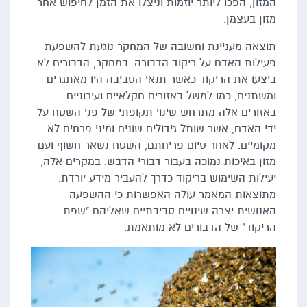
המזון, הפכו ליותר יוזמות וניצלו את הזמן לחיפוש אחר
מזון בעצמן.
תוצאה מעניינת וחשובה של המחקר נוגעת להשפעת
פעילות האדם על ריקוד הדבורה. במחקר, הדבורים לא
ביצעו את הריקוד כאשר תנאי הסביבה היו מאתגרים
ומשתנים, כמו למשל באזורים חקלאיים ועירוניים.
באזורים אלה מתרחש שינוי תקופתי של פני השטח על
ידי האדם, אשר שותל גידולים שונים ומיני פרחים לא
מקומיים. לאחר סיום פריחתם, השטח נשאר חשוף ועם
מזון באיכות נמוכה בעבור דבורי הדבש. במקרים אלה,
יעילות השימוש בריקוד כדרך להעביר מידע יורדת.
מתוצאות המאמר עולה האפשרות כי ההשפעה
האנושית יצרה שינויים סביבתיים שאליהם "שפת
הריקוד" של הדבורים לא מותאמת.