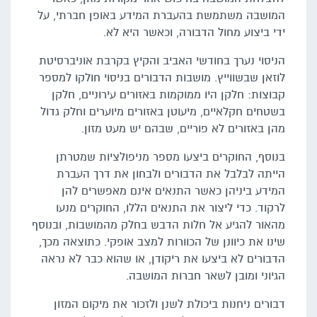
המושבה משתמשת בהעברת המידע באופן חברתי, על
ידי ביצוע מחול הדבורה, וכאשר היא לא.
הניסוי נערך בחודשי האביב והקיץ בקרבת אוניברסיטת
לוזאן שבשווייץ. מושבות הדבורים בניסוי חולקו למספר
קבוצות: חלקן היו ממוקמות באזורים עירוניים, חלקן
בשטחים חקלאיים, מיעוטן באזורים מיוערים וחלק גדול
מהן באזורים לא פוריים, שבהם יש מעט מזון.
בנוסף, החוקרים ביצעו מספר מניפולציות שמטרתן
הייתה לבלבל את הדבורים ולבחון את דרך העברת
המידע ביניהן כאשר התנאים אינם מאפשרים להן
לרקוד. כדי ליצור את התנאים הללו, החוקרים מנעו
מהאור להגיע אל חלות הדבש בחלק מהמושבות, ובנוסף
שינו את כיוונן של הכוורות למצב אופקי. כתוצאה מכך,
הדבורים לא ביצעו את ריקודן, או שהוא כבר לא נראה
הגיוני ומובן לשאר חברות המושבה.
דבורים ניחנות ביכולת לשנן ולזכור את מיקום המזון