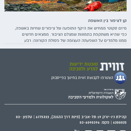
קן לציפור בין האשפה
מיזם סקוטי ממחיש את היקף התופעה של ציפורים שחיות באשפה,
כפי שהיא משתקפת בתמונות שמצלם הציבור. ממצאים חדשים
ממנו מלמדים על השפעתה העצומה של פסולת הקורונה: רבע
מהתמונות שהועלו כוללות ציפורים שסבוכות במסכות הקורונה או
מקננות בהן. כיצד משפיעה התופעה על מיני הציפורים השונים –
ועל האדם, והאם נשקפת סכנה לבעלי הכנף בישראל?
הצטרפו לקבוצת זווית בחינוך בפייסבוק
קהילת ניו-יורק 19 תל-אביב (פינת דרך ההגנה), 6775323 | טלפון 03-
6200025 | פקס: 03-6090396