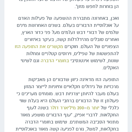
הן בוחרות לחפש מזון".
ואכן, באחרונה מתבררת ההשפעה של פעילות האדם
על אוכלוסיית הדבורים בעולם. בשנים האחרונות מינים
שלמים של דבורי דבש נעלמים מעל פני כדור הארץ,
ואחרים סובלים מהידלדלות קשה, בעיקר באיזורים
הצפוניים של העולם. חוקרים
מקשרים את התופעה הזו
להתפשטות של טפילים, וירוסים קטלניים ומחלות
שונות, לשימוש אינטנסיבי
בחומרי הדברה
וגם לשינוי
האקלים.
התופעה הזו מדאיגה כיוון שדבורים הן מאביקות
מרכזיות של גידולים חקלאיים וחיוניות לייצור המזון
בעולם מעבר להיותן יצרניות דבש. מומחים מעריכים כי
פעולתן זו של הדבורים ברחבי העולם היא בעלת שווי
כלכלי של
יותר
מ
–
200 מיליארד דולר
בשנה לענף
החקלאות. לדברי אפיק, "ענף הדבורים מושפע מאוד
מתנאי הסביבה המשתנים. שימוש בחומרי הדברה
בחקלאות, למשל, גורם לפגיעה קשה מאוד באוכלוסיית