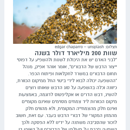
תצלום: edgar chaparro – unsplash
שוות 200 מיליארד דולר בשנה
"לבני האדם יש את היכולת לשנות ולהשפיע על דפוסי
ייצור הדבש של הדבורים", אומר אוהד אפיק, מנהל
תחום הדבורים במשרד לחקלאות ופיתוח הכפר.
"ההשפעה יכולה לבוא לידי ביטוי החל ממיקום הכוורת,
כיוונה וכלה בהשפעה על סוג הדבש שאותו רוצים
להשיג, דבש הדרים או אקליפטוס לדוגמה, באמצעות
מיקום הכוורות ליד צמחים מסוימים שאינם מקומיים
ואינם חלק מהצמחייה המקומית, ולא מהווים חלק
מהמזון המקורי של דבורי הדבש בעבר. עם זאת, חשוב
לזכור שהסביבה משתנה על ידינו ללא הפסקה ולכך
השפעה ניכרת על פעולתן של הדבורים ועל האופן בו