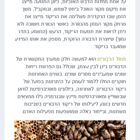
על אחת מחלות הדבש האנכיות; כיוון התנועה מייצג
את מיקום מקור האוכל ביחס לשמש, ובמקביל, משך
הזמן שבו הרקדנית משלימה את הריקוד מייצג את
מרחק מקור המזון מהכוורת. כאשר הכוורת חשוכה ולא
ניתן לראות את תנועות הריקוד, הרעש (הנשמע בתדר
נמוך) שיוצרת הדבורה הרוקדת, מספק את אותו המידע
שמועבר בריקוד.
מחול הדבורים
הוא למעשה חלק ממערך התקשורת של
הדבורים בינן לבין עצמן, שכולל גם הפרשת ריחות
שונים שמעבירים מסרים שונים. בשנים האחרונות
חוקרים החלו ללמוד לעומק על היתרונות בפועל של
ריקוד הדבורים. לאחרונה, ביולוגים מאוניברסיטת לוזאן
שבשווייץ ומאוניברסיטת מיינץ שבגרמניה גילו ממצאים
חדשים בנוגע ליעילותו של ריקוד הדבורים בסביבות
משתנות, ובייחוד כאלה שמושפעות מפעילות האדם.