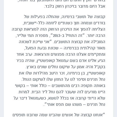
בחודשי הקיץ החמים הם נהגו להשתכשך במי הנחל,
אבל היום מדובר בזיכרון רחוק בלבד.
קבוצה של תושבי בנימינה, שהחלה בפעילות של
בודדים וצמחה תוך כשנתיים ליוזמה כלל-יישובית,
הצליחה להפוך את הזיכרון הרחוק הזה למציאות קרובה
הרבה יותר. ״זה התחיל ב-2013״, מספרת תמי שלייר,
המובילה את קבוצת התושבים. ״אני שייכת לשכונה
מאוד קהילתית בבנימינה – שכונת גבעת הפועל,
ומתקיימים אצלנו הרבה מפגשים והרצאות. ערב אחד
הגיע אלינו אדם בשם עמנואל קאופשטיין, שהיה בכיר
בקק"ל והיה אמון על שיקום נחלים שונים בארץ.
קאופשטיין, בן בנימינה, זכר היטב מהילדות שלו את
נחל תנינים וסיפר לנו על החזון שלו לשיקום הנחל.
באותה תקופה רבים מהתושבים – כולל אותי – בקושי
היינו מודעים לזה שעובר להם נחל ליד הבית. למרות
שלא הייתי קרובה אז בכלל לנושא, כשעמנואל דיבר על
נחל תנינים – משהו שם תפס אותי״.
״אנחנו קבוצה של אנשים שהבינו שמה שרובנו תופסים