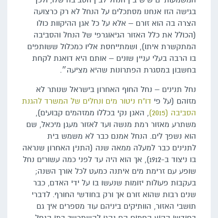
המשמעותיים שיש בין הנחל לבין הסביבה שלו, ולכן
בגישה הזו אנחנו מסתכלים על הנחל לא רק כרצועה
הצרה בה הוא זורם – אלא על כל אגן ההיקוות כולו
(הכולל את כלל האזור הגיאוגרפי של הנחל והסביבה
המתקשרת איתו), ושמתייחסת אליו כמכלול ששותפים
בו הרבה בעלי עניין שונים – אותם היא דואגת לקחת
בחשבון במסגרת הפתרונות שהיא מציעה״.
נחל תנינים – נחל החוף האחרון בישראל שנותר לא
מזוהם (על פי
דו"ח ניטור מים ונחלים של המשרד להגנת
הסביבה (2015)
, האגן נקי בכללו ממזהמים קבועים),
משתרע מאזור רמת מנשה ועד לאזור מעגן מיכאל, שם
הוא נשפך לים. הנחל אמנם כבר לא משמש בית
לתנינים כבר למעלה ממאה שנה (התנין האחרון שנראה
בו ניצוד ב-1912), אך הוא היה עד לפני כמה עשורים נחל
שופע עם זרימת מים איתנה כמעט לכל אורך השנה;
בעקבות פעולות יזומות שנעשו בו על ידי האדם, כבר
שנים רבות שהוא זורם אך ורק בחודשי החורף. לדברי
תושבי האזור, הוותיקים ביניהם עוד מספרים איך גם