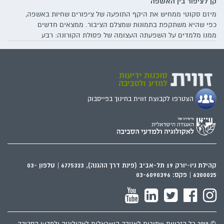
קן לציפור בין האשפה
מיזם סקוטי ממחיש את היקף התופעה של ציפורים שחיות באשפה,
כפי שהיא משתקפת בתמונות שמצלם הציבור. ממצאים חדשים
ממנו מלמדים על השפעתה העצומה של פסולת הקורונה: רבע
מהתמונות שהועלו כוללות ציפורים שסבוכות במסכות הקורונה או
מקננות בהן. כיצד משפיעה התופעה על מיני הציפורים השונים –
ועל האדם, והאם נשקפת סכנה לבעלי הכנף בישראל?
הצטרפו לקבוצת זווית בחינוך בפייסבוק
קהילת ניו-יורק 19 תל-אביב (פינת דרך ההגנה), 6775323 | טלפון 03-
6200025 | פקס: 03-6090396