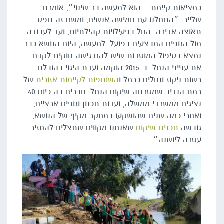
כמציאות קיימת – הוא למעשה בר שינוי״, אומרת
שלייר. ״התחלנו עם חמישה אנשים, ומשם זה תפס
תאוצה אדירה: החל בפעילויות קהילתיות, ועד לעבודה
מול הגופים המבצעים בפועל. למעשה, היום הנושא כבר
נמצא בטיפול המוסדות שיש להם גישה חוקית לקדם
את ענייני הנחל: ב-2015 הוקמה ועדת היגוי בהובלת
רשות ניקוז ונחלים כרמל ו
השותפות לקיימות אזורית
של
רמת הנדיב שמטרתה שיקום הנחל. חברים בה כיום 40
נציגים ממשרדי ממשלה, ועדות תכנון וגופים ארציים,
ואחרי כמה שנים שהושקעו במחקר מקיף של הנושא,
גובשה
תכנית שיקום
שאנחנו מקווים שתצליח להחזיר
עטרה ליושנה״.