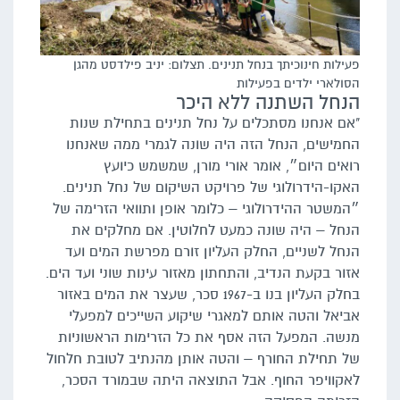
פעילות חינוכיתך בנחל תנינים. תצלום: יניב פילדסט מהגן
הסולארי ילדים בפעילות
הנחל השתנה ללא היכר
"אם אנחנו מסתכלים על נחל תנינים בתחילת שנות
החמישים, הנחל הזה היה שונה לגמרי ממה שאנחנו
רואים היום״, אומר אורי מורן, שמשמש כיועץ
האקו-הידרולוגי של פרויקט השיקום של נחל תנינים.
״המשטר ההידרולוגי – כלומר אופן ותוואי הזרימה של
הנחל – היה שונה כמעט לחלוטין. אם מחלקים את
הנחל לשניים, החלק העליון זורם מפרשת המים ועד
אזור בקעת הנדיב, והתחתון מאזור עינות שוני ועד הים.
בחלק העליון בנו ב-1967 סכר, שעצר את המים באזור
אביאל והטה אותם למאגרי שיקוע השייכים למפעלי
מנשה. המפעל הזה אסף את כל הזרימות הראשוניות
של תחילת החורף – והטה אותן מהנתיב לטובת חלחול
לאקוויפר החוף. אבל התוצאה היתה שבמורד הסכר,