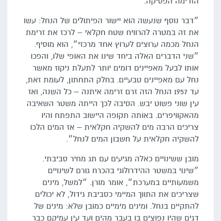
הזרימה הפסיקה.
״דבר נוסף שנעשה הוא יישור הפיתולים של הנחל: עשו
את זה במטרה להרוויח שטח חקלאי – לרכז את זרימת
הנחל מכמה ערוצים לערוץ אחד מרכזי״, הוא מוסיף.
״שני הדברים האלה ביחד שינו את האופי שלו, והפכו
אותו לבעל מאפיינים דומים יותר לתעלת ניקוז מאשר
נחל עם מאפיינים טבעיים. בחלק התחתון, לעומת זאת,
עד 1957 הנחל הזה זרם זרימה איתנה – כל השנה, ואז
עין שוני פשוט יבש. הסיבה לכך הייתה משטר השאיבה
מהאקוויפרים. באותה תקופה היישוב התפתח והיו
צריכים הרבה מים להשקיה חקלאית – אז המים הלכו
להשקיה חקלאית על חשבון המים לנחל״.
מובן ששינויים כאלה מגיעים עם תג מחיר סביבתי.
״שינוי במשטר ההידרולוגי בהכרח גורם לשינויים
משמעותיים במערכת״, אומר מורן. ״למשל, מינים
שצריכים את התווך המיימי כסביבת גידול, לא יכולים
להתקיים בנחל. ומינים מימיים כמובן שלא: מינים של
דגים שהיו נפוצים בו בעבר מהים ועד עין עמיקם כבר