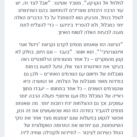
לחלחל אל הקרקע״, מסביר אטינגר. ״אבל לצד זה, יש
עוד הרבה היבטים שצריכים להתחשב בהם כשניגשים
לטפל בנחל, והרעיון הוא להסתכל על כל הדברים האלה
יחד כמכלול, ולא להפריד ביניהם – כדי להצליח לתת
מענה לבעיות האלה לטווח הארוך.
״הגישה הזו שאנחנו מנסים לקדם נקראת ׳ניהול אגני
אינטגרטיבי׳״, הוא אומר. ״בעבר – וגם היום, בחלק לא
קטן מהמקרים – כל אחד מהגורמים הרלוונטיים ראה
בעיקר את האינטרס הצר שלו, ופעל למענו ברמות
מוגבלות של תיאום עם הגורמים האחרים – ולכן גם
במידות מאוד מוגבלות של הצלחה. אז המטרה היא
שהגורמים השונים – כל אחד בתחומו – יעבדו מתוך
ראייה של המכלול כולו ועם שיתופי פעולה הרבה יותר
עמוקים, וכך גם ההצלחות יהיו רחבות יותר. מה שאנחנו
מנסים להעביר בסדנה הזו הוא שכשעושים את זה נכון,
אפשר לנקוט בפעולות שגם יצמצמו מצד אחד את נזקי
השיטפונות, וגם יחדשו את התרומה האקולוגית של
הנחל כשירות לציבור – לתיירות ולקהילה שחיה לידו.