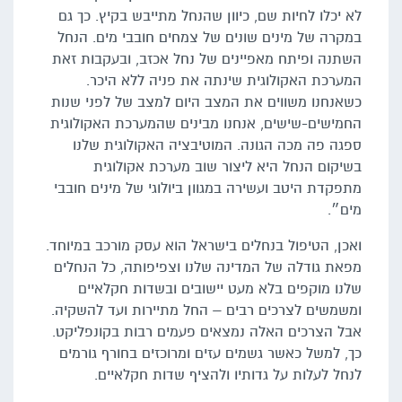
לא יכלו לחיות שם, כיוון שהנחל מתייבש בקיץ. כך גם
במקרה של מינים שונים של צמחים חובבי מים. הנחל
השתנה ופיתח מאפיינים של נחל אכזב, ובעקבות זאת
המערכת האקולוגית שינתה את פניה ללא היכר.
כשאנחנו משווים את המצב היום למצב של לפני שנות
החמישים-שישים, אנחנו מבינים שהמערכת האקולוגית
ספגה פה מכה הגונה. המוטיבציה האקולוגית שלנו
בשיקום הנחל היא ליצור שוב מערכת אקולוגית
מתפקדת היטב ועשירה במגוון ביולוגי של מינים חובבי
מים״.
ואכן, הטיפול בנחלים בישראל הוא עסק מורכב במיוחד.
מפאת גודלה של המדינה שלנו וצפיפותה, כל הנחלים
שלנו מוקפים בלא מעט יישובים ובשדות חקלאיים
ומשמשים לצרכים רבים – החל מתיירות ועד להשקיה.
אבל הצרכים האלה נמצאים פעמים רבות בקונפליקט.
כך, למשל כאשר גשמים עזים ומרוכזים בחורף גורמים
לנחל לעלות על גדותיו ולהציף שדות חקלאיים.