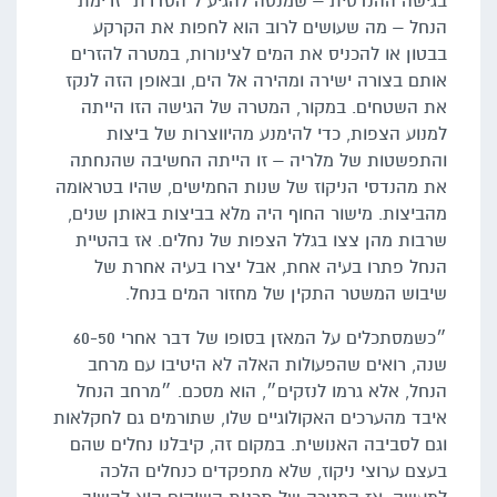
בגישה ההנדסית – שמנסה להגיע ל׳הסדרת׳ זרימת
הנחל – מה שעושים לרוב הוא לחפות את הקרקע
בבטון או להכניס את המים לצינורות, במטרה להזרים
אותם בצורה ישירה ומהירה אל הים, ובאופן הזה לנקז
את השטחים. במקור, המטרה של הגישה הזו הייתה
למנוע הצפות, כדי להימנע מהיווצרות של ביצות
והתפשטות של מלריה – זו הייתה החשיבה שהנחתה
את מהנדסי הניקוז של שנות החמישים, שהיו בטראומה
מהביצות. מישור החוף היה מלא בביצות באותן שנים,
שרבות מהן צצו בגלל הצפות של נחלים. אז בהטיית
הנחל פתרו בעיה אחת, אבל יצרו בעיה אחרת של
שיבוש המשטר התקין של מחזור המים בנחל.
״כשמסתכלים על המאזן בסופו של דבר אחרי 60-50
שנה, רואים שהפעולות האלה לא היטיבו עם מרחב
הנחל, אלא גרמו לנזקים״, הוא מסכם. ״מרחב הנחל
איבד מהערכים האקולוגיים שלו, שתורמים גם לחקלאות
וגם לסביבה האנושית. במקום זה, קיבלנו נחלים שהם
בעצם ערוצי ניקוז, שלא מתפקדים כנחלים הלכה