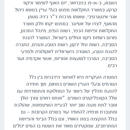
השבוע, ב-15-14 בפברואר, יזם האגף לשימור וניקוז
קרקע במשרד החקלאות מפגש בעלי עניין בנושא ניהול
אגני אינטגרטיבי, שאותו מרכזת ד״ר ג'ניה גוטמן
מהאגף, לצדו של אטינגר. במפגש יקחו חלק משרד
החקלאות ופיתוח הכפר, רשות המים, מינהל התכנון,
פורום רשויות ניקוז ונחלים בישראל, המשרד להגנת
הסביבה, רשות נחל ירקון, רשות הטבע והגנים, החברה
להגנת הטבע, האגודה הישראלית לאקולוגיה ולמדעי
הסביבה, המרכז למועצות אזוריות, אנשי אקדמיה ועוד
רבים.
המטרה העיקרית היא לאפשר הידברות בין כלל
הגורמים ובעלי העניין השונים בתחום, תוך חתירה
להנעת תהליך של גישור על המחלוקת והתמודדות עם
שלל הקונפליקטים השונים. ״אנחנו רואים צורך הולך
וגובר לתת מענה טוב יותר לבעיית השיטפונות, שהולכת
ומתגברת וצפויה להחמיר עוד בשנים הקרובות – גם
בגלל ההקצנה במזג האוויר, וגם בגלל הבינוי והפיתוח
המתרחבים, שמקטינים מאוד את השטח בו המים יכולים