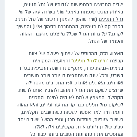
ילדים התרוצצו בתחפושות לגדותיו של נחל תנינים,
באירוע מרגש שנפתח באמפי שוני בשירה עזה של
שיר
נחל התנינים
(שיר שהפך להמנון הרשמי של נחל תנינים
בקרב קהילת בנימינה, המתגוררת בסמוך אליו) והמשיך
לקרנבל על גדות הנחל שכלל מייצגים מהעבר, ההווה
והעתיד של הנחל.
האירוע הזה, המבוסס על שיתוף פעולה של צוות
קבוצת
"חיים לנחל תנינים"
והמועצה המקומית
בנימינה-גבעת עדה, מתקיים זו השנה הרביעית בט״ו
בשבט, ובכל שנה משתתפים בו יותר ויותר תושבים
ואורחים. מארגנים אותו כ-150 מתנדבים מהקהילה
שרוצים לשקם את הנחל האהוב ולהחזיר אותו לרשות
הקהילה. המאמץ שלהם לא היה לחינם: התכנית
לשיקום נחל תנינים כבר קורמת עור וגידים, והיא מהווה
דוגמה חיה למה אפשר לעשות כשתושבים, חקלאים,
רשויות אזוריות, מוסדות תכנון וגופי ממשל יושבים יחד
סביב שולחן דיונים אחד, מקשיבים אלה לאלה
ומחפשים את הפתרונות הטובים ביותר עבור כל