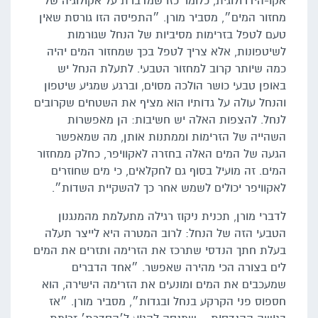
אקו-הידרולוגית, כלומר כזו שמדברת על אקולוגיה של
מחזור המים״, מסביר מורן. ״התפיסה הזו גורסת שאין
טעם לטפל בזרימות מסיביות של הנחל שגורמות
לשיטפונות, אלא צריך לטפל בכך שמחזור המים יהיה
כמה שיותר קרוב למחזור הטבעי. לתעלת הנחל יש
באופן טבעי כושר הולכה מסוים, וברגע שמגיע שיטפון
והנחל עולה על גדותיו הוא מציף את השטחים שקרובים
לנחל. להצפות האלה יש חשיבות: הן מאפשרות
השהייה של הזרימות וממתנות אותן, מה שמאפשר
הגעה של המים האלה בחזרה לאקוויפר, כחלק ממחזור
המים. זה מועיל בסוף גם לחקלאים, כי מים שחוזרים
לאקוויפר יכולים לשמש אחר כך להשקיית השדות״.
לדברי מורן, תכנית ניקוז רגילה מתעלמת מהמנגנון
הטבעי הזה של הנחל: לרוב המטרה היא לייצר תעלה
בעלת חתך הנדסי שתרכז את הזרימה ותזרים את המים
לים בצורה הכי מהירה שאפשר. ״אחד הדברים
שמעכבים את המים ומונעים את הזרימה הישירה, הוא
חספוס פני הקרקע בנחל ובגדות״, מסביר מורן. ״אז