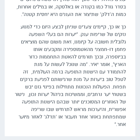
בסדר גודל כמו בקנדה או באלסקה, או במילים אחרות,
כמות ה'דלק' שתיצור את העננים היא יחסית קטנה".
כך או כך, קיימים צעדים שניתן לבצע היום כדי למנוע
נזקים של שריפות ענק. "יערות הם בעלי השפעה
גלובלית חשובה על קיומנו, זאת משום שהם מוציאים
פחמן דו-חמצני מהאטמוספירה ומקבעים אותו
בביוספרה, ובכך תורמים להאטת התחממות כדור
הארץ", אומר יאיר. "מה שנוכל לעשות על מנת
להתמודד עם הישנות התופעה ברמה העולמית, זה
לטפל טוב ביערות על מנת שרגישותם לפגיעת ברקים
תפחת. הפעולות הנכונות מתחילות בפינוי גזם יבש
בשטחי יער נרחבים, וממשיכות בניהול יערות נכון, ניטור
של האזורים המסוכנים יותר שבהם הישנות התופעה
אפשרית, והיערכות מראש לתרחיש שבו שריפה
שמתפתחת באזור אחד תעבור או 'תדלג' לאזור מיוער
אחר."