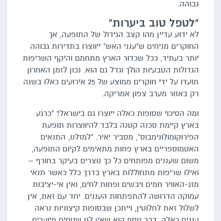
גבוהה.
"לטפל טוב ביערות"
לא ידוע עדיין מהו קצב הגידול של התופעה, אך
החוקרים מניחים ש"ענני האש" ייווצרו בתדירות גבוהה
יותר בעתיד, ככל שכדור הארץ מתחמם והיקף השריפות
הגדולות הטבעיות הולך וגדל גם הוא. נכון לזמן האחרון
תועדו על ידי חוקרים ממוצע של 25 אירועים כאלו בשנה
רק באזור מערב צפון אמריקה.
ומה הסיכוי שסופות כאלה ייוצרו גם בישראל? "כרגע
בארץ קיימת סכנה קטנה בלבד להיווצרות תופעת
הפירוקומולונימבוס", מסביר יאיר. "למזלנו, התנאים
האטמוספריים בארץ פחות מתאימים לקיום התופעה,
משום שעננים מפותחים כל כך נוצרים בעיקר בחורף –
ואילו שריפות מתחוללות בארץ בדרך כלל כאשר תנאי
מזג-האוויר חמים ויבשים ופחות לחים, ואין אי-יציבות
עמוקה הדרושה להתפתחות העננים. יחד עם זאת, אין
לשלול זאת לחלוטין, וייתכן שבסופות קיצוניות נראה
עננים כאלה. דבר נוסף הוא שאין לנו שטחים מיוערים