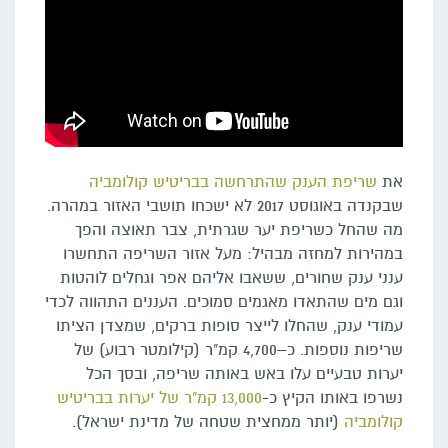
את
שריפת הענק שהתרחשה בבריטיש קולומביה
שבקנדה באוגוסט 2017 לא ישכחו תושבי האזור במהרה.
מה שהחל כשריפת יער שגרתית, צבר תאוצה והפך
במהירות למחזה מבהיל: מעל אזור השריפה התחשרו
ענני ענק שחורים, ששאבו אליהם אפר וגחלים לוהטות
וגם מים שהתאדו מאגמים סמוכים. העננים התהווה לכדי
עמודי ענק, שהחלו לייצר סופות ברקים, שמצדן הציתו
שריפות נוספות. כ–4,700 קמ"ר (קילומטר רבוע) של
יערות טבעיים עלו באש באותה שריפה, ובסך הכל
נשרפו באותו הקיץ כ-
13,000 קמ"ר של יערות בבריטיש
קולומביה
(יותר ממחצית שטחה של מדינת ישראל).