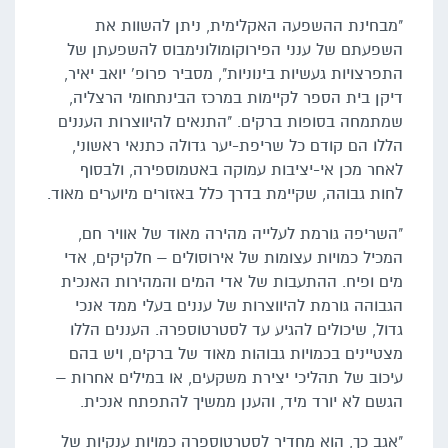
"מבחינת ההשפעה האקלימית, ניתן להשוות את
השפעתם של ענני הפירוקומולונימבוס להשפעתן של
התפרצויות געשיות בינוניות", מסביר פרופ' יואב יאיר,
דיקן בית הספר לקיימות במרכז הבינתחומי הרצליה,
שמתמחה בסופות ברקים. "התנאים להיווצרות העננים
הללו הם קודם כל שריפת-יער גדולה כתנאי ראשוני,
לאחר מכן אי-יציבות עמוקה באטמוספירה, ולבסוף
לחות גבוהה, שקיימת בדרך כלל באזורים מיוערים מאוד.
"השריפה גורמת לעלייה מהירה מאוד של אוויר חם,
המכיל כמויות עצומות של אירוסולים – חלקיקים, אדי
מים ופיח. ההתעבות של אדי המים והמהירות האנכית
הגבוהה גורמת להיווצרות של עננים בעלי ממד אנכי
גדול, שיכולים להגיע עד לסטרטוספרה. העננים הללו
מצטיינים בכמויות גבוהות מאוד של ברקים, ויש בהם
עיכוב של תהליכי יצירת משקעים, או במילים אחרות –
הגשם לא יורד מיד, והענן ממשיך להתפתח אנכית.
"אגב כך, הוא מחדיר לסטרטוספרה כמויות ענקיות של