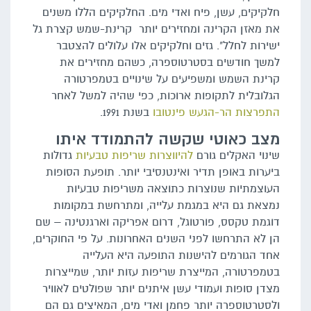
חלקיקים, עשן, פיח ואדי מים. החלקיקים הללו משנים
את מאזן הקרינה ומחזירים יותר קרינת-שמש קצרת גל
ישירות לחלל". גזים וחלקיקים אלו עלולים להצטבר
למשך חודשים בסטרטוספרה, כשהם מחזירים את
קרינת השמש ומשפיעים על שינויים בטמפרטורה
הגלובלית לתקופות ארוכות, כפי שהיה למשל לאחר
התפרצות הר-הגעש פינטובו
בשנת 1991.
מצב כאוטי שקשה להתמודד איתו
שינוי האקלים גורם
להיווצרות שריפות טבעיות
גדולות
ביערות באופן תדיר ואינטנסיבי יותר. תופעת הסופות
העוצמתיות שנוצרות כתוצאה משריפות טבעיות
נמצאת גם היא במגמת עלייה, ומתרחשת במקומות
דוגמת טקסס, פורטוגל, דרום אפריקה וארגנטינה – שם
הן לא התרחשו לפני השנים האחרונות. על פי החוקרים,
אחד הגורמים להישנות התופעה היא העלייה
בטמפרטורה, המייצרת שריפות עזות יותר, שמייצרות
מצדן סופות ועמודי עשן איתנים יותר שפולטים לאוויר
ולסטרטוספרה יותר פחמן ואדי מים, המאיצים גם הם