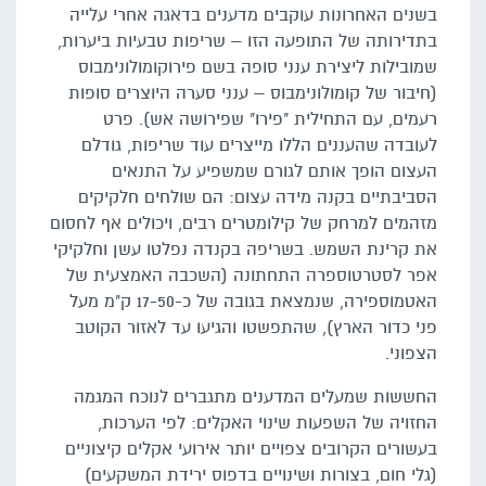
בשנים האחרונות עוקבים מדענים בדאגה אחרי עלייה
בתדירותה של התופעה הזו – שריפות טבעיות ביערות,
שמובילות ליצירת ענני סופה בשם פירוקומולונימבוס
(חיבור של קומולונימבוס – ענני סערה היוצרים סופות
רעמים, עם התחילית "פירו" שפירושה אש). פרט
לעובדה שהעננים הללו מייצרים עוד שריפות, גודלם
העצום הופך אותם לגורם שמשפיע על התנאים
הסביבתיים בקנה מידה עצום: הם שולחים חלקיקים
מזהמים למרחק של קילומטרים רבים, ויכולים אף לחסום
את קרינת השמש. בשריפה בקנדה נפלטו עשן וחלקיקי
אפר לסטרטוספרה התחתונה (השכבה האמצעית של
האטמוספירה, שנמצאת בגובה של כ-17-50 ק"מ מעל
פני כדור הארץ), שהתפשטו והגיעו עד לאזור הקוטב
הצפוני.
החששות שמעלים המדענים מתגברים לנוכח המגמה
החזויה של השפעות שינוי האקלים: לפי הערכות,
בעשורים הקרובים צפויים יותר אירועי אקלים קיצוניים
(גלי חום, בצורות ושינויים בדפוס ירידת המשקעים)