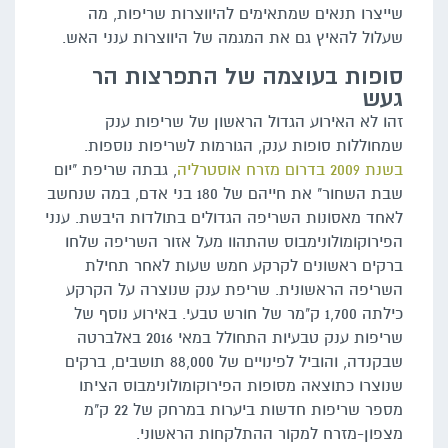
שייצרו תנאים שמתאימים להיווצרות שריפות, מה
שעלול להאיץ גם את המגמה של היווצרות ענני האש.
סופות בעוצמה של התפרצות הר
געש
זהו לא האירוע הגדול הראשון של שריפות ענק
שמחוללות סופות ענק, הגורמות לשריפות נוספות.
בשנת 2009 בדרום מזרח אוסטרליה
, גבתה שריפת "יום
שבת השחור" את חייהם של 180 בני אדם, במה שנחשב
לאחד מאסונות השריפה הגדולים בתולדות היבשת. ענני
הפירוקומולונימבוס שהתהוו מעל אזור השריפה שלחו
ברקים ראשונים לקרקע חמש שעות לאחר תחילת
השריפה הראשונית. שריפת ענק שנוצרה על הקרקע
כילתה 1,700 ק"מר של חורש טבעי. באירוע נוסף של
שריפות ענק טבעיות התחולל במאי 2016 באלברטה
שבקנדה, והוביל לפינויים של 88,000 תושבים, ברקים
שנוצרו כתוצאה מסופות הפירוקומולונימבוס הציתו
מספר שריפות חדשות ביערות במרחק של 22 ק"מ
מצפון-מזרח למקור ההתלקחות הראשוני.