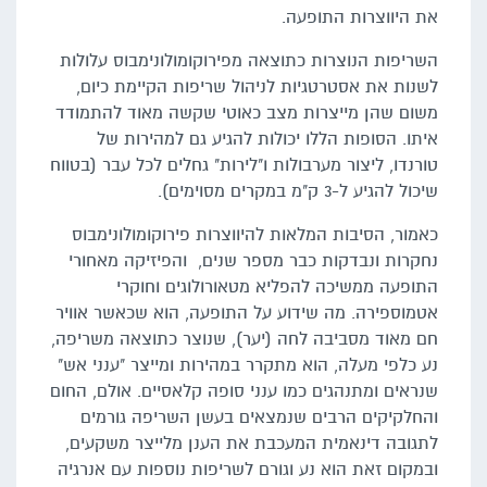
את היווצרות התופעה.
השריפות הנוצרות כתוצאה מפירוקומולונימבוס עלולות
לשנות את אסטרטגיות לניהול שריפות הקיימת כיום,
משום שהן מייצרות מצב כאוטי שקשה מאוד להתמודד
איתו. הסופות הללו יכולות להגיע גם למהירות של
טורנדו, ליצור מערבולות ו"לירות" גחלים לכל עבר (בטווח
שיכול להגיע ל-3 ק"מ במקרים מסוימים).
כאמור, הסיבות המלאות להיווצרות פירוקומולונימבוס
נחקרות ונבדקות כבר מספר שנים, והפיזיקה מאחורי
התופעה ממשיכה להפליא מטאורולוגים וחוקרי
אטמוספירה. מה שידוע על התופעה, הוא שכאשר אוויר
חם מאוד מסביבה לחה (יער), שנוצר כתוצאה משריפה,
נע כלפי מעלה, הוא מתקרר במהירות ומייצר "ענני אש"
שנראים ומתנהגים כמו ענני סופה קלאסיים. אולם, החום
והחלקיקים הרבים שנמצאים בעשן השריפה גורמים
לתגובה דינאמית המעכבת את הענן מלייצר משקעים,
ובמקום זאת הוא נע וגורם לשריפות נוספות עם אנרגיה