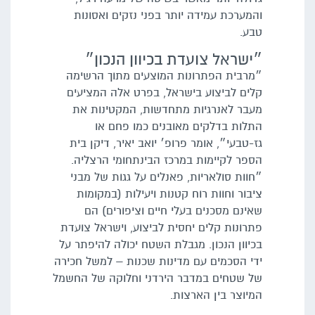
והמערכת עמידה יותר בפני נזקים ואסונות
טבע.
״ישראל צועדת בכיוון הנכון״
״מרבית הפתרונות המוצעים מתוך הרשימה
קלים לביצוע בישראל, בפרט אלה המציעים
מעבר לאנרגיות מתחדשות, המקטינות את
התלות בדלקים מאובנים כמו פחם או
גז-טבעי״, אומר פרופ׳ יואב יאיר, דיקן בית
הספר לקיימות במרכז הבינתחומי הרצליה.
״חוות סולאריות, פאנלים על גגות של מבני
ציבור וחוות רוח קטנות ויעילות (במקומות
שאינם מסכנים בעלי חיים וציפורים) הם
פתרונות קלים יחסית לביצוע, וישראל צועדת
בכיוון הנכון. מגבלת השטח יכולה להיפתר על
ידי הסכמים עם מדינות שכנות – למשל חכירה
של שטחים במדבר הירדני וחלוקה של החשמל
המיוצר בין הארצות.