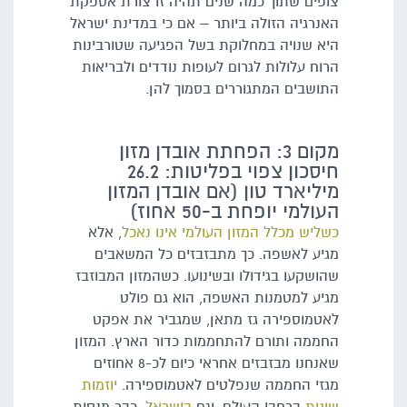
צופים שתוך כמה שנים תהיה זו צורת אספקת
האנרגיה הזולה ביותר – אם כי במדינת ישראל
היא שנויה במחלוקת בשל הפגיעה שטורבינות
הרוח עלולות לגרום לעופות נודדים ולבריאות
התושבים המתגוררים בסמוך להן.
מקום 3: הפחתת אובדן מזון
חיסכון צפוי בפליטות: 26.2
מיליארד טון (אם אובדן המזון
העולמי יופחת ב-50 אחוז)
כשליש מכלל המזון העולמי אינו נאכל
, אלא
מגיע לאשפה. כך מתבזבזים כל המשאבים
שהושקעו בגידולו ובשינועו. כשהמזון המבוזבז
מגיע למטמנות האשפה, הוא גם פולט
לאטמוספירה גז מתאן, שמגביר את אפקט
החממה ותורם להתחממות כדור הארץ. המזון
שאנחנו מבזבזים אחראי כיום לכ-8 אחוזים
מגזי החממה שנפלטים לאטמוספירה.
יוזמות