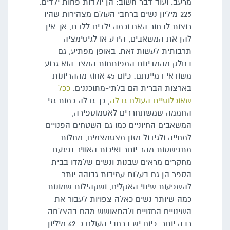
מרעב. ועוד דבר חשוב: הן יולדות פחות ילדים.
225 מיליון נשים ברחבי העולם מצהירות שהיו
רוצות לבחור האם וכמה ילדים ללדת, אך אין
להן את המשאבים, הידע או לגיטימציה
תרבותית לעשות זאת. באופן מפתיע, גם
בחלק מהמדינות המפותחות המצב הוא גרוע
משודאי דמיינתם: כיום 45 אחוז מההריונות
בארצות הברית הם בלתי-מתוכננים.
ככל
שאוכלוסיית העולם גדלה
, כך גדלה כמות גזי
החממה שמשתחררים לאטמוספירה,
המשאבים החיוניים כמו גם השטחים הפנויים
למחייה ולגידול מזון מצטמצמים, מחלות
מתפשטות מהר יותר ואיכות האוויר נפגעת.
מחקרים מראים שבנות ונשים שלמדו בבית
הספר הן גם בעלות עמידות גבוהה יותר
להשפעות שינוי האקלים, ושקהילות שמונות
כמה שיותר נשים כאלה צפויות לעבור את
השינויים החזויים ולהתאושש מהם בהצלחה
רבה יותר. כיום יש ברחבי העולם כ-62 מיליון