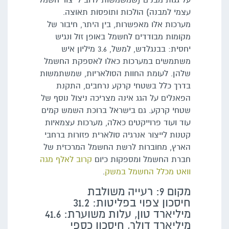
על גגות מבנים (שמשמשות לרוב לייצור חשמל
עצמי למבנה) הולכות ותופסות תאוצה.
מערכות אלו מאפשרות, בין היתר, חיבור של
מקומות מבודדים לחשמל באופן זול ונגיש
יחסית: בבנגלדש, למשל, 3.6 מיליון איש
משתמשים במערכות כאלו לאספקת החשמל
שלהן. לעומת החוות הסולאריות, שמשתמשות
בדרך כלל בשטחי קרקע נרחבים, התקנת
הפאנלים על הגג אינה מצריכה ניצול נוסף של
שטחי קרקע. גם בישראל ברוכת השמש קמים
עוד ועוד פרוייקטים כאלה, מערכות עצמאיות
קטנות לייצור אנרגיה סולארית פזורות ברחבי
הארץ, מחוברות לרשת החשמל המרכזית של
חברת החשמל ומספקות כיום
קרוב לאלף מגה
וואט מכלל החשמל במשק
.
מקום 9: רעייה משולבת
חיסכון צפוי בפליטות: 31.2
מיליארד טון, עלות משוערת: 41.6
מיליארד דולר, חיסכון כספי