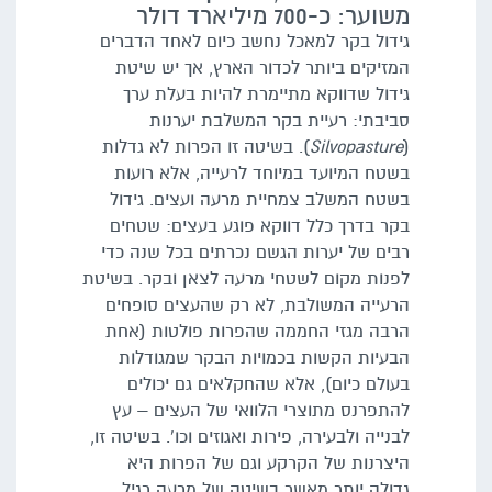
משוער: כ-700 מיליארד דולר
גידול בקר למאכל נחשב כיום לאחד הדברים
המזיקים ביותר לכדור הארץ, אך יש שיטת
גידול שדווקא מתיימרת להיות בעלת ערך
סביבתי: רעיית בקר המשלבת יערנות
(
Silvopasture
). בשיטה זו הפרות לא גדלות
בשטח המיועד במיוחד לרעייה, אלא רועות
בשטח המשלב צמחיית מרעה ועצים. גידול
בקר בדרך כלל דווקא פוגע בעצים: שטחים
רבים של יערות הגשם נכרתים בכל שנה כדי
לפנות מקום לשטחי מרעה לצאן ובקר. בשיטת
הרעייה המשולבת, לא רק שהעצים סופחים
הרבה מגזי החממה שהפרות פולטות (אחת
הבעיות הקשות בכמויות הבקר שמגודלות
בעולם כיום), אלא שהחקלאים גם יכולים
להתפרנס מתוצרי הלוואי של העצים – עץ
לבנייה ולבעירה, פירות ואגוזים וכו'. בשיטה זו,
היצרנות של הקרקע וגם של הפרות היא
גדולה יותר מאשר בשיטה של מרעה רגיל,