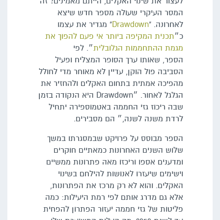
לעצור את שינוי האקלים, הייתם מאמינים? זה
המסר העיקרי שעולה מספר חדש שיצא
לאחרונה. "
Drawdown
" מגדיר את עצמו
כ״
תכנית המקיפה ביותר אי פעם להפוך את
מגמת ההתחממות הגלובלית
״. לפי
הספר, שאותו ערך הסופר המצליח ופעיל
הסביבה פול הוקן, עדיין לא מאוחר מדי לחולל
מהפיכה אמתית בתחום האקלים ולהחזיר את
הגלגל לאחור. ״Drawdown היא הנקודה בזמן
שבה ריכוז גזי החממה באטמוספירה יתחיל
לרדת משנה לשנה,״ הם מסבירים.
הספר מבוסס על פרויקט שבמסגרתו במשך
שלוש השנים האחרונות כמאתיים חוקרים
ומדענים אספו וריכזו מאה פתרונות ממשיים
וישימים שיעזרו לאנושות להילחם בשינוי
האקלים. והוא לא רק מרכז את הפתרונות,
אלא גם מדרג אותם לפי רמת היעילות: כמה
פליטות של גזי חממה יעזור הפתרון להפחית