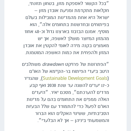
״בכל הקשור לאספקת מזון, בטחון תזונתי,
חקלאות מתקדמת ומניעת אובדן מזון –
ישראל היא אחת מהמדינות המובילות בעולם
בפיתוחים ובחדשנות בתחומים אלה״, הוא
מוסיף. אמנם הבזבוז בארצנו גדול וכ-40 אחוז
מהמזון המיוצר מושלך לאשפה, אך יש
מאמצים בקנה מידה לאומי להקטין את אובדן
המזון ולהפחית את כמות האשפה המוטמנת.
״הפתרונות של פרויקט
drawdown
משתלבים
היטב ביעדי הפיתוח בר-הקיימא של האו"ם
(
Sustainable Development Goals
), שהגדיר
כ-17 יעדים להשגה עד שנת 2030 ואף קבע
מדדים להערכתם״, מסכם יאיר. ״היעדים
האלה ממפים את התחומים בהם על מדינות
האו"ם לפעול כדי להתמודד עם שלל הבעיות
הסביבתיות, ששינוי האקלים הוא הברור
והמשמעותי ביניהן – אך לא הבלעדי״.