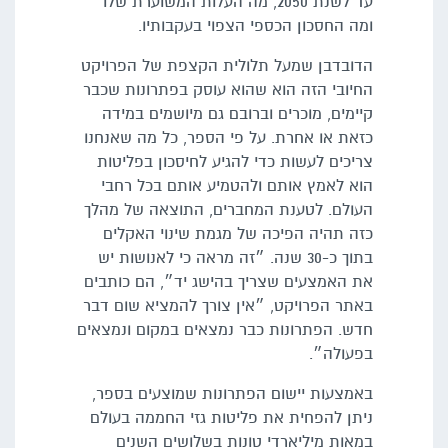
עד לשנת 2050, מה העלות המשוערת שלו
ומה החסכון הכספי הצפוי בעקבותיו.
הדובדבן שמעל תלולית הקצפת של הפרויקט
החיובי הזה הוא שהוא עוסק בפתרונות שכבר
קיימים, מוכרים וברובם גם מיושמים במידה
כזאת או אחרת. על פי הספר, כל מה שאנחנו
צריכים לעשות כדי להגיע לחיסכון בפליטות
הוא לאמץ אותם ולהטמיע אותם בכל רחבי
העולם. לטענת המחברים, התוצאה של מהלך
כזה תהיה הפיכה של מגמת שינוי האקלים
בתוך כ-30 שנה. ״זה מראה כי לאנושות יש
את האמצעים שצריך בהישג יד״, הם כותבים
באתר הפרויקט, ״אין צורך להמציא שום דבר
חדש. הפתרונות כבר נמצאים במקום ונמצאים
בפעולה״.
באמצעות יישום הפתרונות שמוצעים בספר,
ניתן להפחית את פליטות גזי החממה בעולם
במאות מיליארדי טונות בשלושים השנים