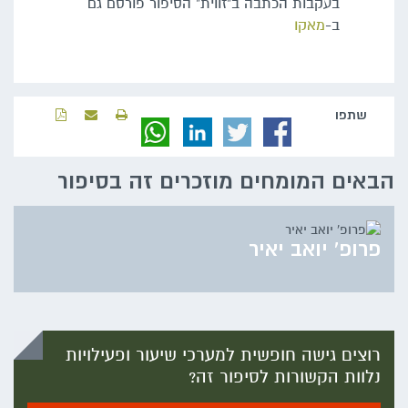
בעקבות הכתבה ב"זווית" הסיפור פורסם גם
ב-
מאקו
שתפו‬
‫‫הבאים‬ ‫המומחים‬ ‫מוזכרים‬ ‫זה‬ ‫בסיפור‬
פרופ' יואב יאיר
רוצים גישה חופשית למערכי שיעור ופעילויות
נלוות הקשורות לסיפור זה?