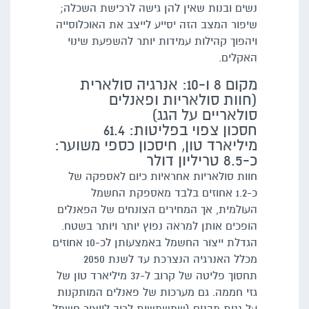
נשים ובנות שאין להן גישה לרכישת השכלה;
שיפור המצב הזה יסייע לייצב את האוכלוסייה
ויהפוך קהילות עמידות יותר להשפעת שינוי
האקלים.
מקום 8 ו-10: אנרגיה סולארית
(חוות סולאריות ופאנלים
סולאריים על הגג)
חסכון צפוי בפליטות: 61.4
מיליארד טון, חיסכון כספי משוער:
כ-8.5 טריליון דולר
חוות סולאריות אחראיות כיום לאספקה של
כ-1.2 אחוזים בלבד מאספקת החשמל
העולמית, אך המחירים הצונחים של הפאנלים
הופכים אותן למראה נפוץ יותר ויותר בשטח.
הגדלת ייצור החשמל באמצעותן לכ-10 אחוזים
מכלל האנרגיה הנצרכת עד לשנת 2050
תחסוך פליטה של קרוב ל-37 מיליארד טון של
גזי חממה. גם מערכות של פאנלים המותקנות