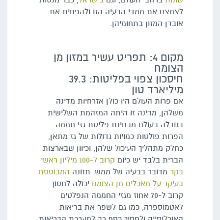
שונות
ברחבי העולם, וגם
בישראל
, כבר מנסות
לצמצם את ממדי הבעיה הזו ולהפחית את
אובדן המזון בתחומיהן.
מקום 4: תפריט עשיר במזון מן
הצומח
חיסכון צפוי בפליטות: 39.3
מיליארד טון
אם פרות העולם היו כולן אזרחיות מדינה
משלהן, מדינה זו היתה המזהמת השלישית
בגודלה בעולם מבחינת פליטת גזי חממה:
הפרות פולטות כמויות גדולות של גז מתאן,
כחלק מתהליך העיכול שלהן, וכיוון שבארצות
הברית בלבד יש כיום
קרוב ל-100 מיליון ראשי
בקר
מדובר בבעיה של ממש. תזונה
המבוססת
בעיקר על מאכלים מן הצומח
יכולה לחסוך
קרוב ל-70 אחוז מגזי החממה הנפלטים
לאטמוספרה, כמו גם לשפר את בריאות
האוכלוסייה ולחסוך כסף רב למערכת הבריאות