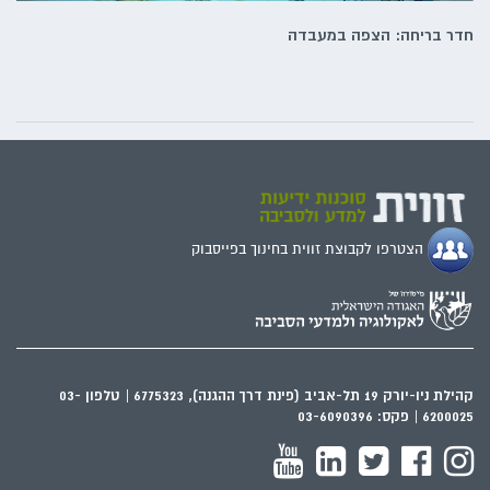
חדר בריחה: הצפה במעבדה
הצטרפו לקבוצת זווית בחינוך בפייסבוק
קהילת ניו-יורק 19 תל-אביב (פינת דרך ההגנה), 6775323 | טלפון 03-
6200025 | פקס: 03-6090396