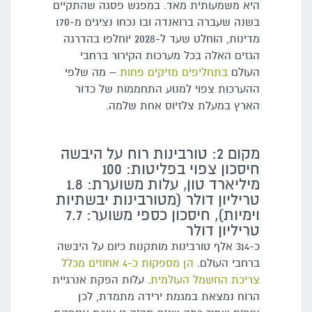
היא משמעותית מאד. במפגש פסגה שהתקיים
בשנה שעברה ברואנדה ובו נכחו נציגים מ-170
מדינות, הוחלט שעד ל-2028 יוחלפו בהדרגה
הגזים האלה בכל מערכות הקירור ברחבי
העולם
בתחליפים מזיקים פחות
– מה שלפי
ההערכות צפוי למנוע התחממות של כדור
הארץ במעלת צלזיוס אחת שלמה.
מקום 2: טורבינות רוח על היבשה
חיסכון צפוי בפליטות: 100
מיליארד טון, עלות משוערת: 1.8
טריליון דולר (מטורבינות יבשתיות
וימיות), חיסכון כספי משוער: 7.7
טריליון דולר
כ-314 אלף טורבינות מותקנות כיום על היבשה
ברחבי העולם.
הן מספקות כ-4 אחוזים מכלל
צריכת החשמל העולמית
. עלות הפקת אנרגיית
הרוח נמצאת במגמת ירידה מתמדת, לכן