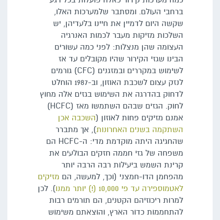
כמה מערכות קירור כאלה פועלות בכל רגע
ברחבי העולם. ומסתבר שלמערכות האלו,
שקשה היום לדמיין את חיינו בלעדיהן, יש
השלכות מזיקות מעבר לכמות האנרגיה
העצומה שהן מנצלות: לפני כמה עשורים
הבינו שגזי הקירור שהיו מקובלים עד אז
לשימוש במקררים ובמזגנים (CFC) גורמים
לנזק עצום לשכבת האוזון, וב-1987 הוחלט
לדחוק בהדרגה את השימוש בגזים אלה מחוץ
לחוק. הגזים שבהם השתמשו מאז (HCFC)
אמנם מזיקים פחות לאוזון (
השכבה אכן
השתקמה בשנים האחרונות
), אך מתברר
שהחגיגה היתה מוקדמת מדי: ה-HCFC הם
משפחה של גזי חממה חזקים הבולעים את
קרינת השמש ביעילות רבה הרבה יותר
מהפחמן הדו-חמצני (וכך, למעשה, הם
מזיקים
לאטמוספירה עד פי 10,000 (!) יותר ממנו
). לכן
למרות ריכוזיהם הקטנים, הם תורמים רבות
להתחממות כדור הארץ, והוצאתם משימוש