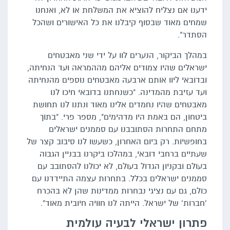
ידענו אם נצליח להוציא את המשלחת או לא, ואנחנו
שמחים מאוד שבסוף קיבלנו את כל האישורים ושהכל
הסתדר".
במהלך הביקור, הנערים לוו על ידי שני מאבטחים
ישראלים שהיו צמודים אליהם מההמראה ועד הנחיתה,
ובדובאי ליוו אותם ארבעה מאבטחים נוספים מהנחיתה
ועד עזיבת מהמדינה. "כשנחתנו בדובאי חיכו לנו
מאבטחים שהיו נחמדים אלינו מאוד ונתנו לנו תחושת
ביטחון, הם באמת היו מדהימים", מספר פרי. "בתוך
מתחם התחרות הסתובבנו עם סממנים ישראלים
בחופשיות. רק ביום האחרון, כשעשו לנו סיבוב קצר של
שעתיים ברחבי דובאי, במהלכו ביקרנו בבניין הגבוה
בעולם ובקניון הגדול בעולם, לא יכולנו להסתובב עם
סממנים ישראלים בכלל. בתחרות עצמה התיידדנו עם
כולם, גם עם נציגי נבחרות ממדינות שהן לא בהכרח
'חברות' של ישראל. הייתה לנו חוויה חיובית מאוד".
פתרון ישראלי לבעיה עולמית