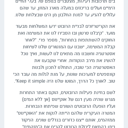
בים תרכובות רעילות, מצטברים בגופם של בעלי החיים
הימיים ועולים בריכוזם במעלה מארג המזון, עד שהם
עלולים להגיע עד למנת החלבון מן הים שבצלחת שלנו.
את הקריטריונים לבניית הרובוט ידעו המשלחות מבעוד
מועד. "קיבלנו סרטון ובו הסבירו לנו את המשימה ואת
החוקים להשתתפות בתחרות", מספר פרי. "לאחר
קבלת המשימה, ישבנו עם המנטורים שלנו לשיחות
אסטרטגיה וחשבנו מה מתאים לנו לעשות, ואיך נוכל
להשיג את מירב הנקודות. אחרי שקבענו את
האסטרטגיה הכי טובה, התחלנו לתכנן ולבנות
קונספטים למערכות שונות, על מנת לגלות מה עובד הכי
טוב. לאורך כל הדרך, המוטו שלנו היה Keep it simple".
לשם בחינת פעילות הרובוטים, הוקם באתר התחרות
מגרש שהיה מעין דגם של אוקיינוס (אך ללא המים)
ועליו הופעלו הרובוטים השונים שפיתחו הנבחרות.
המטרה העיקרית שלהם הייתה לנקות את "האוקיינוס"
ממזהמים, אותם ייצגו כדורים בגדלים שונים. הניקוד
ניתן בהתאם ליכולת הרובוט להרים את ה"מזהמים"