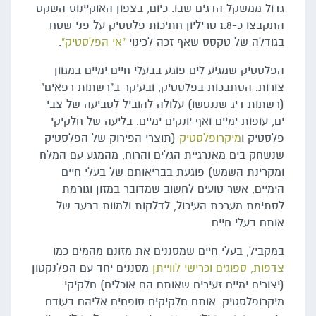
גדול ממשקל הדגים שבו. כיום, בצפון האוקיינוס השקט
התקבצו כ-1.8 טריליון חתיכות פלסטיק על פני שטח
בגודלה של טקסס שאף זכה לכינוי
"אי הפלסטיק"
.
הפלסטיק שמגיע לים פוגע בבעלי חיים ימיים במגוון
צורות. הסתבכות בפלסטיק, ובעיקר ב"רשתות רפאים"
(רשתות דיג שננטשו) עלולה להוביל לטביעה של צבי
ים, עופות ימיים ואף יונקים ימיים. בליעה של חלקיקי
פלסטיק ו
מיקרופלסטיק
(תוצרי הפירוק של הפלסטיק
שנשחק בים מאנרגיית הגלים והרוח, מהמגע עם המלח
ומקרינת השמש) פוגעת בבריאותם של בעלי חיים
הימיים, אשר טועים לחשוב שמדובר במזון וגורמת
לסתימת מערכת העיכול, לדלקות ולמוות ברעב של
אותם בעלי חיים.
במקביל, בעלי חיים שמסננים את מזונם מהמים כמו
צדפות, ספוגים וכרישי לווייתן
מסננים יחד עם הפלנקטון
(יצורים ימיים זעירים שאותם הם אוכלים) חלקיקי
מיקרופלסטיק. אותם חלקיקים סופחים אליהם בעודם