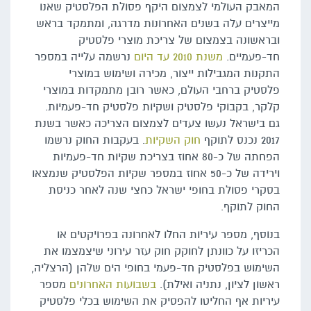
המאבק העולמי לצמצום היקף פסולת הפלסטיק שאנו
מייצרים עלה בשנים האחרונות מדרגה, ומתמקד בראש
ובראשונה בצמצום של צריכת מוצרי פלסטיק
חד-פעמיים.
משנת 2010 עד היום
נרשמה עלייה במספר
התקנות המגבילות ייצור, מכירה ושימוש במוצרי
פלסטיק ברחבי העולם, כאשר רובן מתמקדות במוצרי
קלקר, בקבוקי פלסטיק ושקיות פלסטיק חד-פעמיות.
גם בישראל נעשו צעדים לצמצום הצריכה כאשר בשנת
2017 נכנס לתוקף
חוק השקיות
. בעקבות החוק נרשמו
הפחתה של כ-80 אחוז בצריכת שקיות חד-פעמיות
וירידה של כ-50 אחוז במספר שקיות הפלסטיק שנמצאו
בסקרי פסולת בחופי ישראל כחצי שנה לאחר כניסת
החוק לתוקף.
בנוסף, מספר עיריות החלו לאחרונה בפרויקטים או
הכריזו על כוונתן לחוקק חוק עזר עירוני שיצמצמו את
השימוש בפלסטיק חד-פעמי בחופי הים שלהן (הרצליה,
ראשון לציון, נתניה ואילת).
בשבועות האחרונים
מספר
עיריות אף החליטו להפסיק את השימוש בכלי פלסטיק