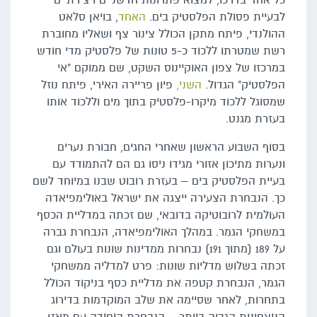
כל אחד בדרכו, למצוא פתרונות חדשניים ויצירתיים
לבעיית פסולת הפלסטיק בים.
האחד
, בויאן סלאט
ההולנדי, פיתח מתקן הכולל צינור צף ושאליו מחוברת
רשת שמטרתו ללכוד כ-5 טונות של פלסטיק מדי חודש
במרכזו של צפון האוקיינוס השקט, שם ממוקם "אי
הפלסטיק" הגדול.
השני,
פיון פריירה האירי, פיתח נוזל
שמסוגל ללכוד מיקרו-פלסטיק בתוך מים וללכוד אותו
בעזרת מגנט.
בסוף השבוע הראשון שאחרי החגים, חבורת נערים
ונערות מתיכון אזורי מגידו ניסו גם הם להתמודד עם
בעיית הפלסטיק בים – בעזרת רובוט שבנו במיוחד לשם
כך. הנבחרת הצעירה ייצגה את ישראל באולימפיאדה
העולמית לרובוטיקה בדובאי, שם זכתה במדליית הכסף
במשחקי הגמר. במהלך האולימפיאדה, הנבחרת גברה
על 189 (מתוך 191) נבחרות ממדינות שונות בעולם וגם
זכתה בשלוש מדליות שונות: פרט למדליה ממשחקי
הגמר, הנבחרת קטפה את מדליית כסף בניקוד הכולל
בתחרות, לאחר שסיימה את שלב המוקדמות בדירוג