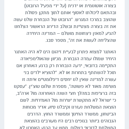
בצורה אוטונומית או ידנית (על ידי מפעיל הרובוט)
ובהתאם ליכולתו לאסוף אותם לתוך מתקן פסולת
שהוצב במרכז המגרש. "הרובוט של הנבחרת שלנו עשה
את זה בצורה מצטיינת ובשלב הדירוג הראשוני הצלחנו
להגיע למאזן ניצחונות מושלם – המדינה היחידה
שהצליחה לעשות את זה", מספר סבג.
האתגר למצוא פתרון לבעיית זיהום הים לא היה האתגר
היחיד שמולו עמדה הנבחרת. מכיוון שהאולימפיאדה
התקיימה בדובאי, ידעה הנבחרת רק ברגע האחרון אם
תוכל להשתתף בתחרות או לא. "להוציא ילדים בני
עשרה למדינה שאין לנו יחסים דיפלומטיים איתה זו
משימה מאוד לא פשוטה", מספרת שלום טוצ'ין. "עסקנו
בזה ברציפות במהלך חצי השנה האחרונה מול ארה"ב,
כי ישראל לא מתקשרת ישירות מול האמירויות. לשם
הוצאת המשלחת נעזרנו וקיבלנו סיוע אדיר מכוחות
הביטחון, ממשרד החינוך וממשרד החוץ. הדרגים
הגבוהים ביותר בגופים רבים היו מעורבים בהוצאת
המשלחת לדובאי בשלום. ממש עד הרגע האחרון לא