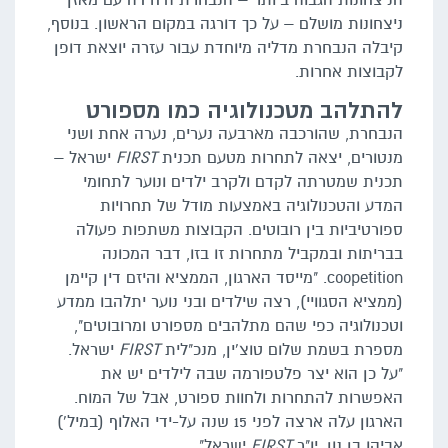
הניצחונות הגבוה ביותר – הנבחרת היחידה עם מאזן
ניצחונות מושלם – על כך דורגה במקום הראשון. בנוסף,
קיבלה הנבחרת מדליה מיוחדת עבור עזרה יוצאת דופן
לקבוצות אחרות.
להתלהב מטכנולוגיה כמו מספורט
הנבחרת, שהורכבה מארבעה נערים, נערה אחת ושני
מנטורים, יצאה לתחרות מטעם תכנית
FIRST
ישראל –
תכנית שמטרתה לקדם ולקרב ילדים ונוער לתחומי
המדע והטכנולוגיה באמצעות מודל של תחרויות
ספורטיביות בין רובוטים. הקבוצות משתפות פעולה
בבריתות ובמקביל מתחרות זו בזו, דבר המכונה
coopetition. "מייסד הארגון, הממציא והיזם דין קיימן
(ממציא הסגוויי), רצה שילדים ובני נוער יתלהבו ממדע
וטכנולוגיה כפי שהם מתלהבים מספורט ומרובוטים",
מספרת בשמת שלום טוצ'ין, מנכ"לית
FIRST
ישראל.
"על כן הוא יצר פלטפורמה שבה לילדים יש את
האפשרות להתחרות ולחוות ספורט, אבל של המוח.
הארגון עלה ארצה לפני 15 שנה על-ידי האלוף (במיל')
אביהו בן נון, יו"ר
FIRST
ישראל".