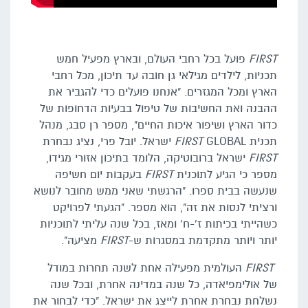
FIRST
פועל בכל רחבי העולם, ובארץ מפעיל חמש
תכניות, לילדים מגילאי גן חובה עד תיכון, מכל רחבי
הארץ ומכל המגזרים. "אנחנו פועלים כדי להגביר את
ההבנה ואת החשיבות של טיפול בבעיות הדחופות של
כדור הארץ ושיפור איכות החיים", מספר רן סבג, מנהל
תכנית
GLOBAL ישראל. יובל פרי, נציג נבחרת
FIRST
FIRST
ישראל ברובוטיקה, הלומד בתיכון אזורי מגידו,
מספר כי הגיע לתוכנית
FIRST
בעקבות יום חשיפה
שנעשה בבית ספרו. "הרגשתי שאני ממש מחובר לנושא
ורציתי לנסות את זה", הוא מספר. "הגעתי לפרויקט
כשהייתי בכיתות ז'-ח' ומאז, בכל שנה עליתי לתוכניות
יותר ויותר מתקדמת במסגרות ש-
FIRST
מציעה".
FIRST
העולמית מפעילה אחת לשנה תחרות במודל
של אולימפיאדה, כל שנה במדינה אחרת, ובכל שנה
נשלחת נבחרת אחרת לייצג את ישראל. "כדי לבחור את