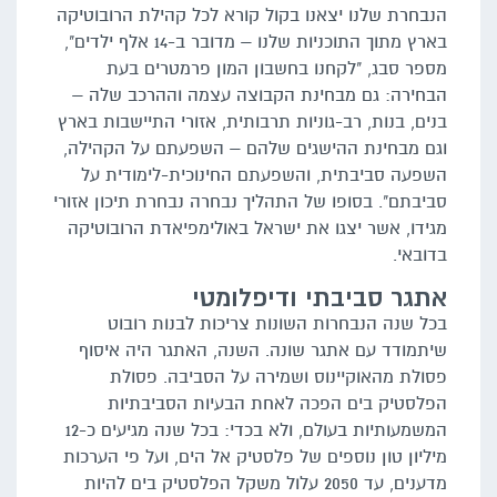
הנבחרת שלנו יצאנו בקול קורא לכל קהילת הרובוטיקה
בארץ מתוך התוכניות שלנו – מדובר ב-14 אלף ילדים",
מספר סבג, "לקחנו בחשבון המון פרמטרים בעת
הבחירה: גם מבחינת הקבוצה עצמה וההרכב שלה –
בנים, בנות, רב-גוניות תרבותית, אזורי התיישבות בארץ
וגם מבחינת ההישגים שלהם – השפעתם על הקהילה,
השפעה סביבתית, והשפעתם החינוכית-לימודית על
סביבתם". בסופו של התהליך נבחרה נבחרת תיכון אזורי
מגידו, אשר יצגו את ישראל באולימפיאדת הרובוטיקה
בדובאי.
אתגר סביבתי ודיפלומטי
בכל שנה הנבחרות השונות צריכות לבנות רובוט
שיתמודד עם אתגר שונה. השנה, האתגר היה איסוף
פסולת מהאוקיינוס ושמירה על הסביבה. פסולת
הפלסטיק בים הפכה לאחת הבעיות הסביבתיות
המשמעותיות בעולם, ולא בכדי: בכל שנה מגיעים כ-12
מיליון טון נוספים של פלסטיק אל הים, ועל פי הערכות
מדענים, עד 2050 עלול משקל הפלסטיק בים להיות