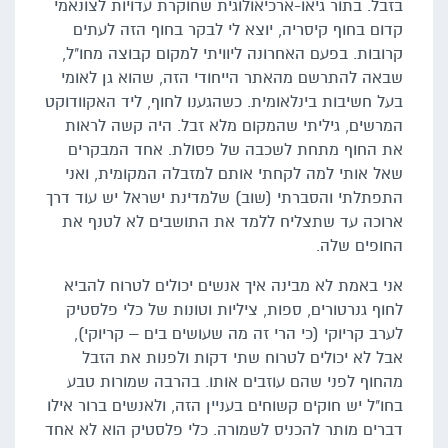
בזבל. בתור גיאו-ארכיאולוגית שחוקרת עדויות לצונאמי
קדום בחוף קיסריה, יוצא לי לבקר בחוף הזה לעתים
קרובות. בפעם האחרונה ליוויתי למקום קבוצה מחו"ל,
שבאה להתרשם מהאתר הייחודי הזה, שהוא גן לאומי
בעל חשיבות בינלאומית. כשהגענו לחוף, ליד האקוודוקט
המרשים, גיליתי שהמקום מלא זבל. היה קשה לראות
את החוף מתחת לשכבה של פסולת. אחד המבקרים
שאל אותי למה לקחתי אותם למזבלה המקומית, ואני
התפתלתי והסברתי (שוב) שלמדינת ישראל יש עוד דרך
ארוכה עד שתצליח ללמד את התושבים לא לטנף את
החופים שלה.
אני באמת לא מבינה איך אנשים יכולים לטרוח להביא
לחוף גנרטורים, ספות, ציליות וטונות של כלי פלסטיק
לערב קריוקי (כי הרי זה מה שעושים בים – קריוקי),
אבל לא יכולים לטרוח שתי דקות ולפנות את הזבל
מהחוף לפני שהם עוזבים אותו. בהרבה שמורות טבע
בחו"ל יש חוקים קשוחים בעניין הזה, ולאנשים ברור אילו
דברים מותר להכניס לשמורה. כלי פלסטיק הוא לא אחד