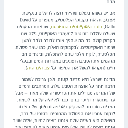
מהם.
אם יש משהו בעולם שהייתי רוצה להעלים בנקישת
אצבע, זה את בקבוקי הפלסטיק. מספרים על David
Gallo,
חוקר האוקיינוסים המפורסם
, שבאחת הפעמים
ששלח צוללת רובוטית למעמקי האוקיינוס, גילה שם
בקבוק קולה. זה מה שהפך אותו לדובר נלהב למען
שימור האוקיינוסים. לבקבוקים האלה, כמו שאר פסולת
הפלסטיק, לוקח אלפי שנים להתכלות, ובינתיים הם
מזהמים את הסביבה ופוגעים במקורות המים ובבעלי
חיים (תקראו למשל את הסיפור על
צב הים הזה
).
מדינת ישראל היא מדינה קטנה, ולכן צריכה לשמור
הרבה יותר על אוצרות הטבע שלה. המרחבים הימיים
של המדינה מגדילים את הטריטוריה שלה מאוד – אבל
עד שנתעורר וניזכר בהם, כבר לא יהיה על מה לשמור.
המדינה מוכרחה להשקיע באכיפה ובחינוך של הציבור
לנקות אחריו את הפסולת מהחופים. בסופו של דבר,
השאלה היא באיזה עולם אנחנו רוצים לחיות, איזה אוויר
אנחנו רוצים לנשום, אילו מים אנחנו רוצים לשתות ואיך