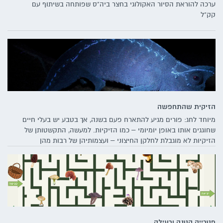
ערכה להוראת הסיור האקולוגי בחצר ביה"ס שפותחה בשיתוף עם
קק"ל
הזיקית שהתחפשה
מיוחד לחג: פורים מגיע להתארח פעם בשנה, אך בטבע יש בעלי חיים
שחוגגים אותו באופן יומיומי – כמו הזיקיות. למעשה, התקשטותן של
הזיקיות לא מוגבלת לחלקן החיצוני – ועצמותיהן של רבות מהן
זוהרות דרך עורן תחת אור אולטרה-סגול. כך הזיקיות לא מפסיקות
להפתיע בתחפושות מקוריות שיכולות להוות השראה לקראת החג
הצבעוני ביותר שלנו
פטרייה קטנה ורעילה