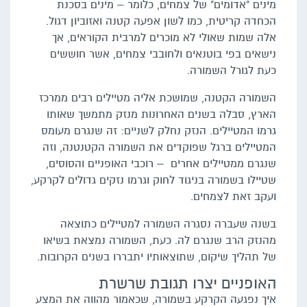
מינים "אדומים" של צמחים, כלומר – מינים בסכנת
הכחדה קריטית, כמו לשון אפעה קטנה ואזוביון דגול.
אלה שמות שאולי לא מוכרים למרבית הקוראים, אך
נישאים בפי בוטנאים ולחובבי צמחים, אשר חוששים
כעת לגורל השמורה.
השמורה הקטנה, שמושכת אליה מטיילים רבים ממרכז
הארץ, סבלה בשנים האחרונות מנזק מתמשך שאותו
גרמו המטיילים. הנזק נחלק לשניים: זה שנגרם מעומס
המטיילים ברגל שפוקדים את השמורה הקטנטנה, וזה
שנגרם ממטיילים אחרים – רוכבי האופניים והסוסים,
שטיילו בשמורה בניגוד לחוק וגרמו נזקים גדולים לקרקע,
ועקב זאת לצמחים.
בשנה שעברה נסגרה השמורה למטיילים כתוצאה
מהנזק הרב שנגרם לה. כעת, השמורה נמצאת בשיאו
של תהליך שיקום, שתוצאותיו יתבררו בשנים הקרובות.
האופניים יצרו תגובת שרשרת
איך נפגעה הקרקע בשמורה, שכאמור מהווה את המצע