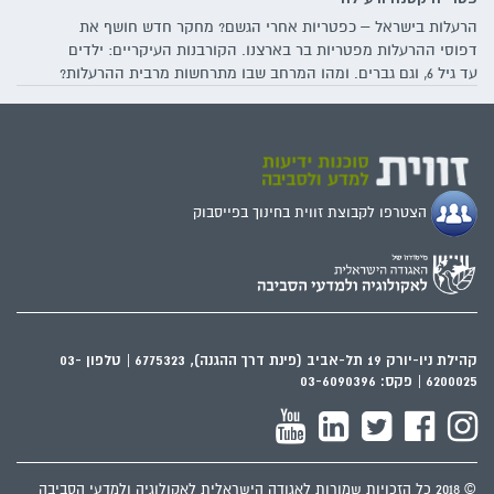
הרעלות בישראל – כפטריות אחרי הגשם? מחקר חדש חושף את
דפוסי ההרעלות מפטריות בר בארצנו. הקורבנות העיקריים: ילדים
עד גיל 6, וגם גברים. ומהו המרחב שבו מתרחשות מרבית ההרעלות?
לא, לא מדובר ביערות צפופים – אלא דווקא במדשאות שכולנו
מכירים
הצטרפו לקבוצת זווית בחינוך בפייסבוק
קהילת ניו-יורק 19 תל-אביב (פינת דרך ההגנה), 6775323 | טלפון 03-
6200025 | פקס: 03-6090396
© 2018 כל הזכויות שמורות לאגודה הישראלית לאקולוגיה ולמדעי הסביבה