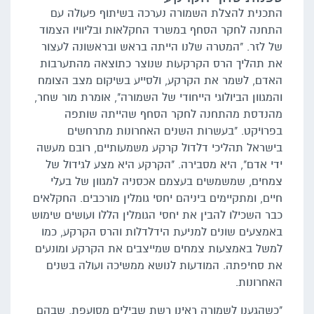
התכנית להצלת השמורה נערכה בשיתוף פעולה עם
התחנה לחקר הסחף במשרד החקלאות ובליוויו הצמוד
של לזר. "המטרה שלנו הייתה בראש ובראשונה לעצור
את תהליך הרס הקרקעות שנוצר כתוצאה מהתערבות
האדם, לשמר את הקרקע, ולסייע בשיקום מצב הצומח
והמגוון הביולוגי הייחודי של השמורה", אומרת מור שחר,
מהנדסת מהתחנה לחקר הסחף שהייתה שותפה
בפרויקט. "בעשרות השנים האחרונות מתרחשים
בישראל תהליכי דלדול קרקע משמעותיים, רובם מעשה
ידי אדם", היא מסבירה. "הקרקע היא מצע לגידול של
צמחים, שמשמשים בעצמם אכסניה למגוון של בעלי
חיים, ומתקיימים ביניהם יחסי גומלין מורכבים. החקלאים
כבר השכילו להבין את יחסי הגומלין הללו ועושים שימוש
באמצעים שונים למניעת הידלדלות והרס הקרקע, כמו
למשל באמצעות צמחים שמייצבים את הקרקע ומונעים
את סחיפתה. המודעות לנושא ממשיכה ועולה בשנים
האחרונות.
"כשהגענו לשמורה ראינו רשת שבילים מסועפת, שבהם