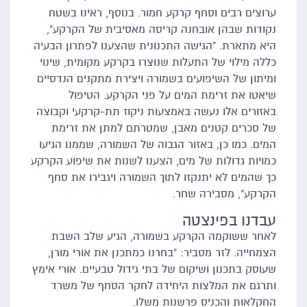
ערוצים רבים וסחף קרקע חמור. בנוסף, ראינו בשטח
נקודות שבהן אובחנה קריסה מאסיבית של הקרקע",
היא מתארת. "הגישה התכנונית שהצענו לפתרון הבעיה
כללה מילוי של התעלות שנוצרו בקרקע מקומית, שינוי
ומיתון של השיפועים בשמורה ויצירת מתקנים הנדסיים
שיאטו את זרימת המים על פני הקרקע. הטיפול
באזורים אלו נעשה באמצעות ניקוז תת-קרקעי וקבוצה
של סכרים קטנים מאבן, שמטרתם למתן את זרימת
המים. כמו כן, באזור הגבוה של השמורה, שממנו הגיעו
כמויות גדולות של מים, הצענו לשנות את שיפוע הקרקע
כך שהמים לא יתנקזו לתוך השמורה ויגבירו את סחף
הקרקע", מסבירה שחר.
עבדנו בפינצטה
לאחר ששוקמה הקרקע בשמורה, הגיע שלב השבת
הצמחייה. לזר מסביר: "בחרנו כמתכנן את אורי מורן,
שעוסק בתכנון ושיקום של בתי גידול טבעיים. אורי אימץ
ותרגם את המלצות היחידה לחקר הסחף של משרד
החקלאות והכניס פרשנות משלו.