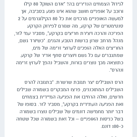
לגידול הצמחים הנדירים בה? "אדם השוקל 80 קילו
ורוכב על אופניים חושב שהוא אינו פוגע בסביבה, אך
למעשה האופניים מרכזים את כל 80 הקילוגרמים על 2
סנטימטרים של קרקע, מה שגורם לפירוק הקרקע
הפריכה והרכה ויצירת חריצים בקרקע", מסביר עמי לזר,
מנהל מרחב שרון ברשות הטבע והגנים. "כשיורד גשם,
החריצים האלה הופכים לערוצי זרימה של מים,
שמתגברים עם כל גשם ויוצרים סחף אדיר של קרקע.
כתוצאה מכך נוצרים בורות, והשביל נהפך לערוץ זרימה
ונהרס".
הרס השבילים יצר תגובת שרשרת. "בתגובה להרס
השבילים המתוכננים, פרצו המבקרים בשמורה שבילים
חדשים, ואלה הרחיבו את הפגיעה המיידית בצמחים
ואת הפגיעה העתידית בקרקע", מסביר לזר. בסופו של
דבר יותר מחמישה דונמים של שבילים נוצרו בשמורה
בשל כניסות האופניים – וכל זאת בשמורה שכל שטחה
כ-100 דונם.