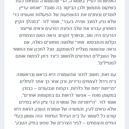
האפשרות לטייל בשמורה, הרי שהשמורה נמצאת כעת
בשיקום מתמשך ולכן הביקור בה מוגבל. "אנחנו עדיין
לומדים ובוחנים את ההשפעות של הפעולות שעשינו כדי
שלא נגיע למצב שהיה בעבר", אומר לזר. "במהלך הקיץ
האחרון עברנו את שלב הפצת הזרעים וראינו שייצור
הזרעים היה טוב, ובחורף הקרוב נראה האם הצמחים
נקלטו והתבססו. אחרי שלושה מחזורים כאלה, אם
נראה שהשטח מצליח להשתקם, נוכל לתכנן את התוואי
של השבילים החדשים ולחשוב כיצד ניתן לפתוח אותם
למטיילים".
עם זאת, חשוב לזכור שהשמורה היא בראש ובראשונה
בית גידול לצמחים נדירים, ורק אחר כך אתר לטיולים.
"פריחות יפות של כלניות, רקפות וצבעונים – כבודן
במקומן מונח – אפשר לראות גם במקומות אחרים",
אומר לזר. "הייחודיות של שמורת בני ציון היא במינים
שלא נראים לעין, והמטרה של שמורת הטבע הזאת היא
קודם כל לשמור על בית הגידול המיוחד הזה ומגוון בעלי
החיים והצמחים – לפני הצרכים של נופש בחיק הטבע".