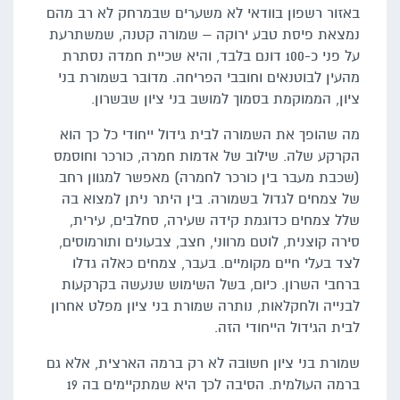
באזור רשפון בוודאי לא משערים שבמרחק לא רב מהם
נמצאת פיסת טבע ירוקה – שמורה קטנה, שמשתרעת
על פני כ-100 דונם בלבד, והיא שכיית חמדה נסתרת
מהעין לבוטנאים וחובבי הפריחה. מדובר בשמורת בני
ציון, הממוקמת בסמוך למושב בני ציון שבשרון.
מה שהופך את השמורה לבית גידול ייחודי כל כך הוא
הקרקע שלה. שילוב של אדמות חמרה, כורכר וחוסמס
(שכבת מעבר בין כורכר לחמרה) מאפשר למגוון רחב
של צמחים לגדול בשמורה. בין היתר ניתן למצוא בה
שלל צמחים כדוגמת קידה שעירה, סחלבים, עירית,
סירה קוצנית, לוטם מרווני, חצב, צבעונים ותורמוסים,
לצד בעלי חיים מקומיים. בעבר, צמחים כאלה גדלו
ברחבי השרון. כיום, בשל השימוש שנעשה בקרקעות
לבנייה ולחקלאות, נותרה שמורת בני ציון מפלט אחרון
לבית הגידול הייחודי הזה.
שמורת בני ציון חשובה לא רק ברמה הארצית, אלא גם
ברמה העולמית. הסיבה לכך היא שמתקיימים בה 19