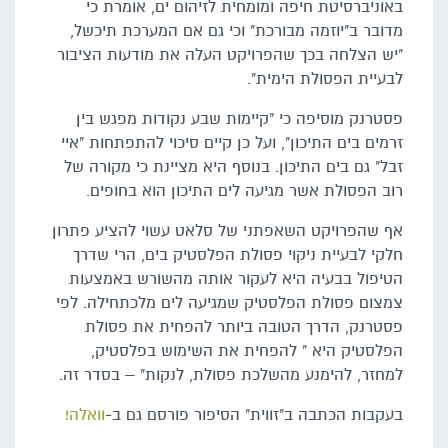
באוניברסיטת חיפה ומומחית לזיהום ים, אומרת כי
מדובר ב"יוזמה מבורכת" וכי גם אם המערכת תיכשל,
"יש הצלחה בכך שהפרויקט העלה את מודעות הציבור
לבעיית הפסולת הימית".
פסטרנק מוסיפה כי "קיימות שבע נקודות מפגש בין
זרמים בים התיכון", ועל כן קיים סיכוי להתפתחות "איי
זבל" גם בים התיכון. בנוסף היא מציינת כי מקורה של
רוב הפסולת אשר מגיעה לים התיכון הוא בחופים.
אף שהפרויקט השאפתני של סלאט עשוי להציע פתרון
חלקי לבעיית ניקוי פסולת הפלסטיק בים, הרי שדרך
הטיפול בבעיה היא לעקור אותה מהשורש באמצעות
צמצום פסולת הפלסטיק שמגיעה לים מלכתחילה. לפי
פסטרנק, הדרך הטובה ביותר להפחית את פסולת
הפלסטיק היא " להפחית את השימוש בפלסטיק,
למחזר, להימנע מהשלכת פסולת, לנקות" – בסדר זה.
בעקבות הכתבה ב"זווית" הסיפור פורסם גם ב-
וואלה!