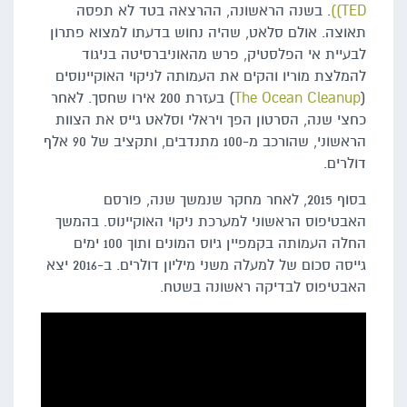
TED))
. בשנה הראשונה, ההרצאה בטד לא תפסה
תאוצה. אולם סלאט, שהיה נחוש בדעתו למצוא פתרון
לבעיית אי הפלסטיק, פרש מהאוניברסיטה בניגוד
להמלצת מוריו והקים את העמותה לניקוי האוקיינוסים
(
The Ocean Cleanup
) בעזרת 200 אירו שחסך. לאחר
כחצי שנה, הסרטון הפך ויראלי וסלאט גייס את הצוות
הראשוני, שהורכב מ-100 מתנדבים, ותקציב של 90 אלף
דולרים.
בסוף 2015, לאחר מחקר שנמשך שנה, פורסם
האבטיפוס הראשוני למערכת ניקוי האוקיינוס. בהמשך
החלה העמותה בקמפיין גיוס המונים ותוך 100 ימים
גייסה סכום של למעלה משני מיליון דולרים. ב-2016 יצא
האבטיפוס לבדיקה ראשונה בשטח.