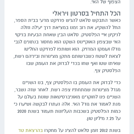
הצפוף של האי.
הכל התחיל בסרטון ויראלי
כאשר התבקש סלאט להגיש פרויקט מדעי בבית הספר,
החל להשקיע את רוב זמנו במציאת דרך יעילה וזולה
לניקיון איי הפלסטיק. סלאט הבין שאחת הבעיות בניקוי
האי שבצפון האוקיינוס השקט הוא מחסור בנתונים לגבי
גודלו ועומקו המדויק. הוא ושותפו לפרויקט החליטו
לצאת לשטח כשברשותם מתקן מצינורות וביניהם רשת,
שאיתו שטו ואף שחו בכדי לבדוק את העומק שבו
הפלסטיק צף.
כדי לבדוק את העומק בו הפלסטיק צף, בנו השניים
מגדל מצינורות שמתחתיו צפה רשת. לאחר שזה נשבר,
השניים פנו לחוקרים מאוניברסיטאות שונות בעולם על
מנת לאמוד את גודל האי. אלה נעתרו לבקשה ושיערו כי
כמות הפלסטיק בשכבות העליונות תעמוד בשנת 2020
על 7.25 מיליון טון.
בשנת 2012 זומן סלאט להציג על מחקרו
בהרצאת טד