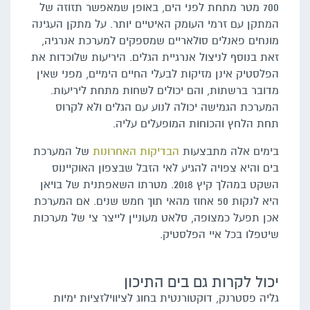
700 מטר מתחת לפני הים, באופן שמאפשר תזוזה של
המתקן עם זרמי העומק האיטיים יותר. על מתקן העגינה
מונחים פאנלים סולאריים שמספקים למערכת אנרגיה,
זאת בנוסף לניצול אנרגיית הגלים. היריעות שלוכדות את
הפלסטיק אינן מזיקות לבעלי החיים הימיים, מפני שאין
מדובר ברשתות, והם יכולים לשחות מתחת ליריעות.
המערכת הגמישה יכולה לנוע עם הגלים ולא לקרוס
תחת הלחץ והכוחות המופעלים עליה.
בימים אלה מתבצעות
הבדיקות האחרונות
של המערכת
בים והיא צפויה להגיע לאי הזבל שבצפון האוקיינוס
השקט במהלך קיץ 2018. מטרתו השאפתנית של בויאן
היא לנקות 50 אחוז מהאי תוך חמש שנים. אם המערכת
אכן תפעל כמצופה, סלאט מעוניין לייצר צי של מערכות
שיטפלו בכל איי הפלסטיק.
יכול לקרות גם בים התיכון
גליה פסטרנק, דוקטורנטית בחוג לציווילזציות ימיות