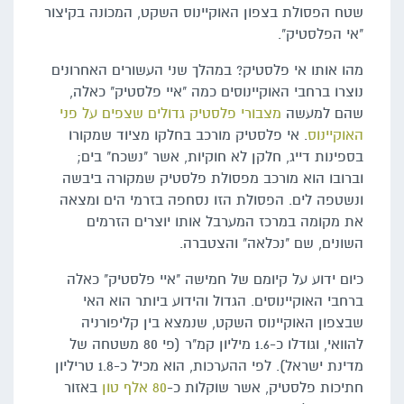
שטח הפסולת בצפון האוקיינוס השקט, המכונה בקיצור
"אי הפלסטיק".
מהו אותו אי פלסטיק? במהלך שני העשורים האחרונים
נוצרו ברחבי האוקיינוסים כמה "איי פלסטיק" כאלה,
שהם למעשה
מצבורי פלסטיק גדולים שצפים על פני
האוקיינוס
. אי פלסטיק מורכב בחלקו מציוד שמקורו
בספינות דייג, חלקן לא חוקיות, אשר "נשכח" בים;
וברובו הוא מורכב מפסולת פלסטיק שמקורה ביבשה
ונשטפה לים. הפסולת הזו נסחפה בזרמי הים ומצאה
את מקומה במרכז המערבל אותו יוצרים הזרמים
השונים, שם "נכלאה" והצטברה.
כיום ידוע על קיומם של חמישה "איי פלסטיק" כאלה
ברחבי האוקיינוסים. הגדול והידוע ביותר הוא האי
שבצפון האוקיינוס השקט, שנמצא בין קליפורניה
להוואי, וגודלו כ-1.6 מיליון קמ"ר (פי 80 משטחה של
מדינת ישראל). לפי ההערכות, הוא מכיל כ-1.8 טריליון
חתיכות פלסטיק, אשר שוקלות כ-
80 אלף טון
באזור