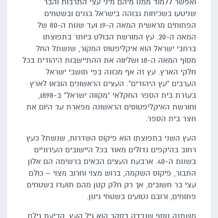
ואפשר ללמוד ממנו מיהם מיני עצי התרבות והבר
שניטעו בשכיחות גבוהה בישראל בגנים ובשטחים
הפתוחים מראשית המאה ה-19 ועד שנות ה-80 של
המאה ה-20. עץ המורשת הבולט ביותר בתפוצתו
ברחבי ישראל הוא איקליפטוס המקור, שנשתל החל
מסוף המאה ה-18 ושליווה את ההתיישבות היהודית בכל
חלקי הארץ. עץ זה אף מכונה בפי תושבי ישראל
הערבים "עץ היהודים". העצים הראשונים הובאו לארץ
בעזרת בית הספר החקלאי "מקווה ישראל" ב-1898,
וחורשת האיקליפטוסים הראשונה מפארת עד היום את
חצר בית הספר.
העץ השני בתפוצתו הוא פיקוס השדרות, שנשתל כעץ
רחוב בהיקפים גדולים מאוד בכל היישובים העירוניים
בשנות ה-40. ארבעת העצים הבאים ברשימה הם אלון
התבור, פיקוס השקמה, ברוש מצוי וחרוב מצוי – כולם
עצי בר חשובים, אך רק חלק קטן מהם תועדו בשטחים
פתוחים, ורובם נטועים בשטחי גינון.
משתנה נוסף שנבדק בסקר הוא גיל העץ. קביעת גילם