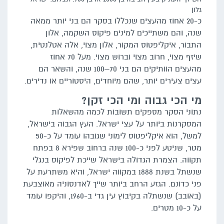
גלון
כ-20 אחוז מהעצים שנכללו בסקר הם בני יותר ממאה
שנה, והם משתייכים למינים פיקוס השקמה, אלון
התבור, איקליפטוס המקור, אלון מצוי, אלה אטלנטית,
שיזף מצוי, חרוב מצוי וברוש מצוי. מעל 70 אחוז
מהעצים הוותיקים הם בני 70–100 שנה, והשאר הם
עצים צעירים יותר, שהם מיוחדים, היסטוריים או נדירים.
מי הכי גבוה ומי הכי זקן?
נתוני הסקר מספקים תשובות לכמה מהשאלות
המסקרנות ביותר על עצי ישראל. העץ הגבוה בישראל,
למשל, הוא איקליפטוס לימוני שגובהו עומד על כ-50
מטר, שניטע לפני כ-100 שנה ברחוב שפירא 8 בפתח
תקווה. הצמרת הגדולה בישראל שייכת לפיקוס בנגלי
שנשתל בשנת 1888 במקווה ישראל, והיא משתרעת על
פני כדונם. הגזע הרחב ביותר שייך לאדנסוניה מאוצבעת
(באובב) שנשתלה בקיבוץ עין גדי ב-1960, והיקפו עומד
על כ-10 מטרים.