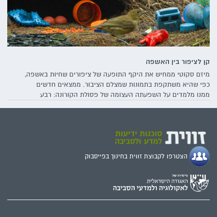
קן לציפור בין האשפה
מיזם סקוטי ממחיש את היקף התופעה של ציפורים שחיות באשפה,
כפי שהיא משתקפת בתמונות שמצלם הציבור. ממצאים חדשים
ממנו מלמדים על השפעתה העצומה של פסולת הקורונה: רבע
מהתמונות שהועלו כוללות ציפורים שסבוכות במסכות הקורונה או
מקננות בהן. כיצד משפיעה התופעה על מיני הציפורים השונים –
ועל האדם, והאם נשקפת סכנה לבעלי הכנף בישראל?
הצטרפו לקבוצת זווית בחינוך בפייסבוק