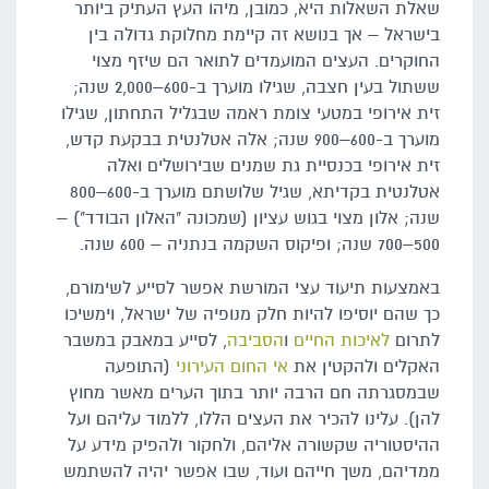
שאלת השאלות היא, כמובן, מיהו העץ העתיק ביותר
בישראל – אך בנושא זה קיימת מחלוקת גדולה בין
החוקרים. העצים המועמדים לתואר הם שיזף מצוי
ששתול בעין חצבה, שגילו מוערך ב-600–2,000 שנה;
זית אירופי במטעי צומת ראמה שבגליל התחתון, שגילו
מוערך ב-600–900 שנה; אלה אטלנטית בבקעת קדש,
זית אירופי בכנסיית גת שמנים שבירושלים ואלה
אטלנטית בקדיתא, שגיל שלושתם מוערך ב-600–800
שנה; אלון מצוי בגוש עציון (שמכונה "האלון הבודד") –
500–700 שנה; ופיקוס השקמה בנתניה – 600 שנה.
באמצעות תיעוד עצי המורשת אפשר לסייע לשימורם,
כך שהם יוסיפו להיות חלק מנופיה של ישראל, וימשיכו
לתרום
לאיכות החיים
ו
הסביבה
, לסייע במאבק במשבר
האקלים ולהקטין את
אי החום העירוני
(התופעה
שבמסגרתה חם הרבה יותר בתוך הערים מאשר מחוץ
להן). עלינו להכיר את העצים הללו, ללמוד עליהם ועל
ההיסטוריה שקשורה אליהם, ולחקור ולהפיק מידע על
ממדיהם, משך חייהם ועוד, שבו אפשר יהיה להשתמש