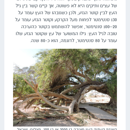
של עצים ותיקים היא לא פשוטה, אך קיים קשר בין גיל
העץ לבין קוטר הגזע, ולכן כשגובהו של העץ עומד על
130 סנטימטר לפחות מעל הקרקע וקוטר הגזע עומד על
20–100 סנטימטר, אפשר להשתמש בקוטר כהערכה
טובה לגיל העץ: גילו המשוער של עץ שקוטר הגזע שלו
עומד על 80 סנטימטר, לדוגמה, הוא כ-80 שנה.
השיזף העתיק בעין חציבה בן 2000 או בן 700. תצלום: ישראל