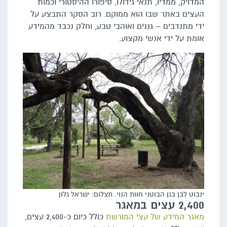
המדויק, ממדיו, תנאי גידולו, סיפורו ההיסטורי וכמות
העצים באתר שבו הוא ממוקם. רוב הסקר התבצע על
ידי מתנדבים – גננים ואוהבי טבע, וחלק נכבד מהמידע
אומת על ידי אנשי מקצוע.
ינבוט לבן בגן הבוטני חוות הנוי. תצלום: ישראל גלון
2,400 עצים במאגר
מאגר המידע של עצי המורשת
כולל כיום כ-2,400 עצים,