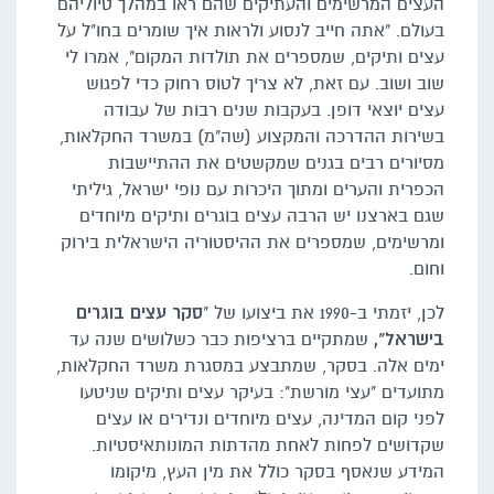
העצים המרשימים והעתיקים שהם ראו במהלך טיוליהם
בעולם. "אתה חייב לנסוע ולראות איך שומרים בחו"ל על
עצים ותיקים, שמספרים את תולדות המקום", אמרו לי
שוב ושוב. עם זאת, לא צריך לטוס רחוק כדי לפגוש
עצים יוצאי דופן. בעקבות שנים רבות של עבודה
בשירות ההדרכה והמקצוע (שה"מ) במשרד החקלאות,
מסיורים רבים בגנים שמקשטים את ההתיישבות
הכפרית והערים ומתוך היכרות עם נופי ישראל, גיליתי
שגם בארצנו יש הרבה עצים בוגרים ותיקים מיוחדים
ומרשימים, שמספרים את ההיסטוריה הישראלית בירוק
וחום.
לכן, יזמתי ב-1990 את ביצועו של "
סקר עצים בוגרים
בישראל",
שמתקיים ברציפות כבר כשלושים שנה עד
ימים אלה. בסקר, שמתבצע במסגרת משרד החקלאות,
מתועדים "עצי מורשת": בעיקר עצים ותיקים שניטעו
לפני קום המדינה, עצים מיוחדים ונדירים או עצים
שקדושים לפחות לאחת מהדתות המונותאיסטיות.
המידע שנאסף בסקר כולל את מין העץ, מיקומו