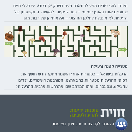
מיוחד לחג: פורים מגיע להתארח פעם בשנה, אך בטבע יש בעלי חיים
שחוגגים אותו באופן יומיומי – כמו הזיקיות. למעשה, התקשטותן של
הזיקיות לא מוגבלת לחלקן החיצוני – ועצמותיהן של רבות מהן
זוהרות דרך עורן תחת אור אולטרה-סגול. כך הזיקיות לא מפסיקות
להפתיע בתחפושות מקוריות שיכולות להוות השראה לקראת החג
הצבעוני ביותר שלנו
פטרייה קטנה ורעילה
הרעלות בישראל – כפטריות אחרי הגשם? מחקר חדש חושף את
דפוסי ההרעלות מפטריות בר בארצנו. הקורבנות העיקריים: ילדים
עד גיל 6, וגם גברים. ומהו המרחב שבו מתרחשות מרבית ההרעלות?
לא, לא מדובר ביערות צפופים – אלא דווקא במדשאות שכולנו
מכירים
הצטרפו לקבוצת זווית בחינוך בפייסבוק