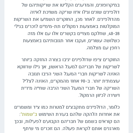
במיקרופונים, והמדענים הקליטו את שריקותיהם של
דולפינים שונים וגילו איזו שריקה משויכת לאיזה
מהדולפינים. לאחר מכן, החוקרים השמיעו את השריקות
המוקלטות באמצעות רמקולים תת-מימיים לזכרים בגילי
40-28, שחלקם מצויים בקשרים אלו עם אלו מזה
כשלושה עשורים, ועקבו אחר תגובותיהם באמצעות
רחפן עם מצלמה.
החוקרים ציפו שדולפינים יגיבו בצורה החזקה ביותר
לשריקות של חבריהם למעגל הראשון, אך גילו שדווקא
האזנה לשריקות חברי המעגל השני הניבו תגובה
עוצמתית יותר. ב-90 אחוז מהמקרים, האזנה לצליל
השריקה של חברי המעגל השני הניבה שחייה מידית
וישירה לכיוון הרמקול.
כלומר, הדולפינים מתקבצים למטרות כמו ציד ומשמרים
את אחדות הלהקה שלהם בעזרת השימוש
ב"שמות"
:
הם קוראים בשמם של חבריהם הקבועים לפעילות, ובכך
מארגנים אותם לקראת פעולה. הם זוכרים מי שיתף