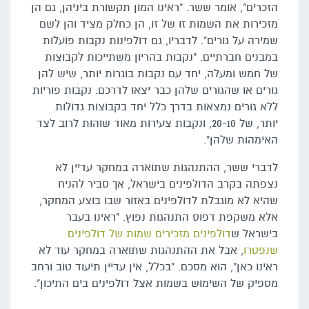
הזכרים", אומר ששר. "ראינו המון תקשורת ביניהן, גם הן
מזכירות את השמות זו של זו, הן כחלק מציד והן לשם
שמירה על גורים". לדבריו, גם דולפינות נקבות פועלות
במבנים חברתיים. "נקבות בהריון משתייכות לקבוצות
של חמש ומעלה, יחד עם נקבות בוגרות יותר, שיש להן
גורים או שהגורים שלהן כבר יצאו לדרכם. נקבות פוריות
ללא גורים נמצאות בדרך כלל יחד בקבוצות גדולות
יותר, של 20-10, ונקבות צעירות מאוד שוהות לרוב לצד
האימהות שלהן".
לדברי ששר, ההתנהגות שתוארה במחקר עדיין לא
נצפתה בקרב הדולפינים בישראל, אך סביר להניח
שהיא לא מוגבלת לדולפינים באזור שבו בוצע המחקר,
אלא משקפת דפוס התנהגות נפוץ. "ראינו בעבר
בישראל ש
דולפינים מזכירים שמות של דולפינים
שנפטרו
, אבל את ההתנהגות שתוארה במחקר עוד לא
ראינו כאן", הוא מסכם. "בכלל, אין עדיין תיעוד טוב ורחב
מספיק של השימוש בשמות אצל דולפינים בים התיכון".