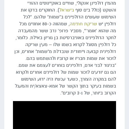
מהמין דולפינן אנקולי, שחיים באוקיינוסים ההודי
והשקט (כולל בים סוף
בישראל
). החוקרים בדקו את
השימוש שעושים הדולפינים ב"שמות" שלהם. "לכל
דולפין יש
שריקת חתימה
, שמהווה כ-80 אחוזים מכל
מה שהוא 'אומר'", מסביר פרופ' נדב ששר מהמעבדה
לחקר הדולפינים באוניברסיטת בן גוריון באילת. כלומר,
כל דולפין מסוגל לקרוא בשמו שלו – מעין שריקה
דולפינית קבועה וייחודית שנבדלת מ"שמות" אחרים, וכן
לזכור את שמות חבריו או קרוביו ולהשתמש בהם.
"בניגוד לבני אדם, דולפינים בוחרים לעצמם את שמם.
הם גם יודעים לזכור שמות של דולפינים אחרים ולקרוא
להם במקרה הצורך, כשעד עכשיו היה ידוע השימוש
בשמות בעיקר בתוך הקשר של אמא-צאצא/ית והמעגל
הקרוב ביותר, של 2-1 קרובים".