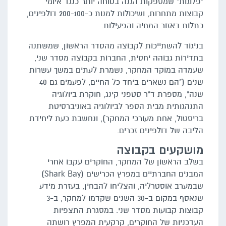
"פלוגות" שמספקות הגנה בטוחה יותר כנגד איומי
קבוצות מתחרות, ושיכולות למנות כ-200-100 דולפינים,
כתלות באזור המחיה והפעילות.
בניגוד להשתייכות לקבוצה מהסדר הראשון, שמשתנה
בתדירות גבוהה יחסית, החברות בקבוצה מסדר שני,
שעמדה במוקד המחקר, נשמרת לעתים במשך עשרות
שנים ("הם נשארים ביחד כל החיים, לפעמים גם 40
שנה", מספרת ד"ר סטפני קינג, חוקרת ביולוגיה
התנהגותית מבית הספר לביולוגיה באוניברסיטת
בריסטול, אחת מעורכי המחקר), ונחשבת כעת ליחידת
הליבה של דולפינים זכרים.
מושקעים בקבוצה
בשלב הראשון של המחקר, החוקרים עקבו אחרי
המבנים החברתיים במפרץ הכרישים (Shark Bay)
שבמערב אוסטרליה, והצליחו להבחין, בעזרת מידע
שנאסף במקום ב-30 השנים שקדמו למחקר, ב-3
קבוצות קבועות מסדר שני. במסגרת התצפיות
העדכניות של החוקרים, קרקעית המפרץ רושתה