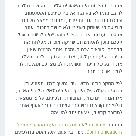
מהדגים ומפירות הים האהובים עליכם, מה שגורם לכם
לרעב. מזמן לא בא מזון אל בין שיניכם הקטנטנות.
עיניכם הנבונות נודדות סביב, ומניבות ממצא משמח:
בורי עסיסי שעוסק בענייניו ולא חושד בסכנה. אתם
מניעים בעדינות את הסנפירים ומשייטים לכיוונו. כשכל
גופכם מוכן להסתערות, שריקה מוכרת מפלחת את
הדממה: קוראים לכם בשמכם. אתם מבינים שאין
ברירה, הגיע הזמן לזוז, וארוחת הבוקר שלכם מנצלת
את הרגע של היעדר תשומת הלב מצדכם ונמלטת לה
לחיים ארוכים יותר.
לפי מחקר בריטי חדש, שבו נחשף דמיון מפתיע בין
דפוסי הפעולה של היונקים הימיים לאלו של בני האדם,
אלו הם החיים כחלק מחבורת דולפינים. על פי ממצאיו,
דולפינים קוראים ב"שמות" עמיתיהם כדי לאסוף אותם
לחבורה קבועה, ולצאת יחד למשימה.
המחקר,
שפורסם לאחרונה בכתב העת המדעי Nature
Communications
, נערך בין 2019-2016 ועסק בדולפינים