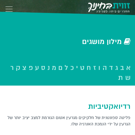
Skip to conten
‫‫מילון‬ מושגים‬
א
ב
ג
ד
ה
ו
ז
ח
ט
י
כ
ל
ם
מ
נ
ס
ע
פ
צ
ק
ר
ש
ת
רדיואקטיביות
פליטה ספונטנית של חלקיקים מגרעין אטום הגורמת למצב יציב יותר של
הגרעין על ידי הנמכת האנרגיה שלו.