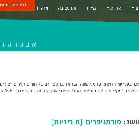
כניסת משתמש 
ים
אודות
מילון
יומן סביבה
מדען החודש
Sea
א
ב
ג
ד
ה
ו
ז
פים ובעלי שלד חיצוני פחמני קשה המחורר במספר רב של חורים זעירים. יצורים
 למעשה "מקליטים" את התנאים הסביבתיים לאורך זמן ובכך מהווים כלי יעיל לש
ושג:
פורמניפרים (חוריריות)