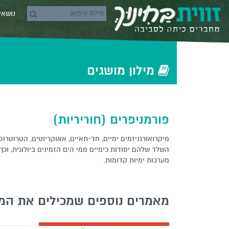
Skip to conten
נושא
rch icons
‫‫מילון‬ מושגים‬
פורמניפרים (חוריריות)
מיקרואורגניזמים ימיים, חד-תאיים, אאוקריוטים, הטרוטרו
השלד שלהם יסודות כימיים ממי הים הזמינים ביולוגית, וכך
מערכות ימיות קדומות.
מאמרים נוספים שמכילים את המ