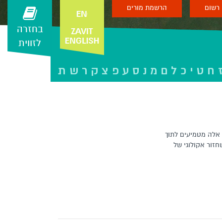
רשום
הרשמת מורים
בחזרה
לזווית
ח
ט
י
כ
ל
ם
מ
נ
ס
ע
פ
צ
ק
ר
ש
ת
 אלה מטמיעים לתוך
חזור אקולוגי של