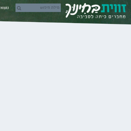
Skip to conten
נושא
rch icons