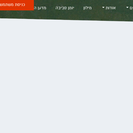
כניסת משתמש 
ים
אודות
מילון
יומן סביבה
מדען החודש
Sea