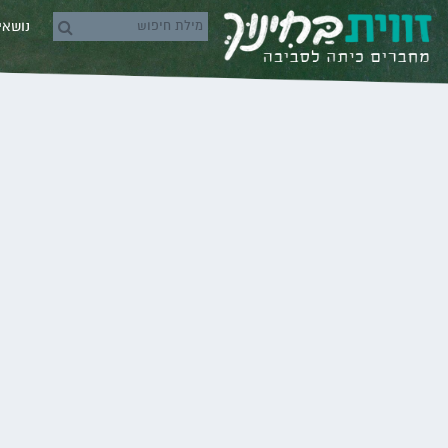
Skip to conten
נושא
rch icons