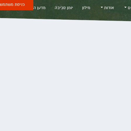
כניסת משתמש 
ים
אודות
מילון
יומן סביבה
מדען החודש
Sea