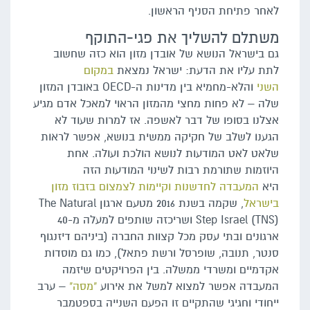
לאחר פתיחת הסניף הראשון.
משתלם להשליך את פגי-התוקף
גם בישראל הנושא של אובדן מזון הוא כזה שחשוב
לתת עליו את הדעת: ישראל נמצאת
במקום
השני
והלא-מחמיא בין מדינות ה-OECD באובדן המזון
שלה – לא פחות מחצי מהמזון הראוי למאכל אדם מגיע
אצלנו בסופו של דבר לאשפה. אז למרות שעוד לא
הגענו לשלב של חקיקה ממשית בנושא, אפשר לראות
שלאט לאט המודעות לנושא הולכת ועולה. אחת
היוזמות שתורמת רבות לשינוי המודעות הזה
היא
המעבדה לחדשנות וקיימות לצמצום בזבוז מזון
בישראל
, שקמה בשנת 2016 מטעם ארגון The Natural
Step Israel (TNS) ושריכזה שותפים למעלה מ-40
ארגונים ובתי עסק מכל קצוות החברה (ביניהם דיזנגוף
סנטר, תנובה, שופרסל ורשת פתאל), כמו גם מוסדות
אקדמיים ומשרדי ממשלה. בין הפרויקטים שיזמה
המעבדה אפשר למצוא למשל את אירוע
"מסה"
– ערב
ייחודי וחגיגי שהתקיים זו הפעם השנייה בספטמבר