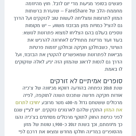
פוגשים בסופר מגיעות מדי יום לזבל. חוץ מהיוזמה
מחממת-הלב של FareShare – שנעזרת ברשתות
המזון לתרומות ומצליחה לעשות טוב לנזקקים ועל הדרך
גם להציל כמויות מזון מבזבוז משווע – יש מקומות
נוספים בעולם בהם הצליחו למצוא פתרונות לנושא:
בעוד ועוד מדינות מתחילים לאחרונה להרגיש את
השינוי, כשבחלקן חקיקה ובחלקן יוזמות פרטיות
מביאות לפתרונות שמאפשרים להקטין את הבזבוז, ועל
הדרך גם לנסות לדאוג שהמזון הזה יגיע לאלה שזקוקים
לו באמת.
סופרים אמיתיים לא זורקים
שנת 2018 נפתחה בהודעה דווקא מכיוונה של צ'כיה
אודות חקיקה חדשה שתכנס השנה לתוקפה, לפיה
מרכולים ששטחם גדול מ-400 מטר מרובע
יחויבו לתרום
את המזון
התקין שלהם לארגונים נזקקים. יש לציין שגם
לפני כניסת החוק לתוקף מרכולים מסוימים בצ'כיה נהגו
כך מיוזמתם, וכך בשנת 2017 כ-1,900 טונות של מזון
מהסופרים במדינה חולקו מחדש ומצאו את דרכם לפי