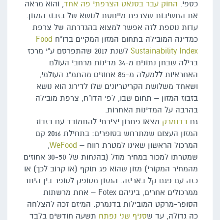
כספי.
החוק עבר בסנאט הצרפתי פה אחד
, והוא מראה
את החשיבות שצרפת מייחסת לנושא של בזבוז המזון.
עדות נוספת לזה אפשר למצוא בהגדרתה של צרפת
כמדינה המובילה בתחום המזון המקיים בדו"ח
Food
Sustainability Index
לשנת 2017 שהתפרסם ע"י מרכז
ברילה שבחן נתונים מ-34 מדינות מרחבי העולם
האחראיות ללמעלה מ-85 אחוזים מהתמ"ג העולמי,
ושאחד משלושת הקריטריונים שלו לדירוג הוא נושא
בזבוז המזון – תחום שבו, לפי הדו"ח, צרפת מובילה
בהרבה על המדינות האחרות.
גם
בדנמרק
מצאו פתרון יצירתי להתמודד עם בזבוז
המזון העצום שמתרחש בסופרים: בתחילת 2016 קם
המרכול הראשון שאינו למטרת רווח –
WeFood
,
שמטרתו למכור במחיר מוזל (בהנחות של 30-50 אחוזים
מהמחיר המקורי) מזון שהוא פג תוקף (או קרוב לכך) או
כזה עם פגם קל באריזה. המזון מסופק לסופר בין היתר
ממרכולים אחרים, ביניהם Fotex – אחת מרשתות
הסופר-מרקט המובילות בדנמרק. המיזם זכה להצלחה
כה גדולה, עד ש
סניף שני נפתח
תשעה חודשים בלבד