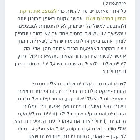
FareShare.
כל אחד מאתנו יש מה לעשות כדי
לצמצם את זריקת
המזון הפרטית שלנו
: אפשר לקנות באופן מתוכנן יותר
ולהתבסס למשל על רשימות, לא להתפתות למבצעים
שמציעים לנו שלושה במחיר אחד אם לא בטוח שנספיק
לצרוך אותם בזמן או לתת מחדש חיים לשאריות המזון
שלנו במקרר באמצעות הכנת ארוחה מהן. אבל מה
אפשר לעשות עם הבזבוז העצום שנמצא כביכול מחוץ
לידיים שלנו – למשל זה שמתרחש על ידי רשתות המזון
והמרכולים?
לשפע והמבחר העצומים שניבטים אלינו ממדפי
הסופר-מרקט כולנו כבר רגילים: ירקות ופירות בכמויות
שמספיקות להאכיל יישוב קטן, מבחר עצום של גבינות,
בשרים מכל הסוגים והמינים ואיך אפשר בלי ממלכת
החטיפים והממתקים שבה כל ילד (ובינינו, גם לא מעט
מבוגרים…) יכול לאבד את עצמו לדעת. השפע הזה הוא
אולי חוויה חושית עבור הקונה, אבל הוא מגיע עם מחיר
לא קטן – כאמור, כמויות ניכרות מהמוצרים שאנו