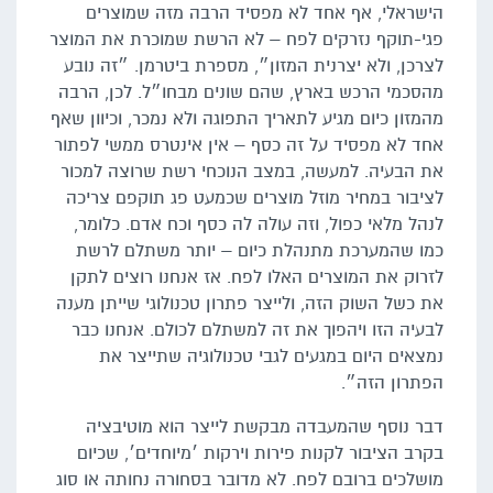
הישראלי, אף אחד לא מפסיד הרבה מזה שמוצרים
פגי-תוקף נזרקים לפח – לא הרשת שמוכרת את המוצר
לצרכן, ולא יצרנית המזון״, מספרת ביטרמן. ״זה נובע
מהסכמי הרכש בארץ, שהם שונים מבחו״ל. לכן, הרבה
מהמזון כיום מגיע לתאריך התפוגה ולא נמכר, וכיוון שאף
אחד לא מפסיד על זה כסף – אין אינטרס ממשי לפתור
את הבעיה. למעשה, במצב הנוכחי רשת שרוצה למכור
לציבור במחיר מוזל מוצרים שכמעט פג תוקפם צריכה
לנהל מלאי כפול, וזה עולה לה כסף וכח אדם. כלומר,
כמו שהמערכת מתנהלת כיום – יותר משתלם לרשת
לזרוק את המוצרים האלו לפח. אז אנחנו רוצים לתקן
את כשל השוק הזה, ולייצר פתרון טכנולוגי שייתן מענה
לבעיה הזו ויהפוך את זה למשתלם לכולם. אנחנו כבר
נמצאים היום במגעים לגבי טכנולוגיה שתייצר את
הפתרון הזה״.
דבר נוסף שהמעבדה מבקשת לייצר הוא מוטיבציה
בקרב הציבור לקנות פירות וירקות ׳מיוחדים׳, שכיום
מושלכים ברובם לפח. לא מדובר בסחורה נחותה או סוג