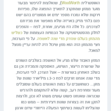
האוסטרלית
WoolWorth
), שנאלצות להיפטר מבעוד
מועד ממזון שמתקרב לתאריך התפוגה שלו, מפירות
וירקות שלא נמכרו מספר ימים או ממוצרים בהם ישנו
פגם בלתי מזיק באריזה שלא מאפשר את מכירתם
לצרכנים. כל אלה היו מגיעים, אחרת, לפח – והופכים
לחלק מהסטטיסטיקה של הכמויות העצומות של
כשליש
מהמזון בעולם שנזרק מדי שנה לאשפה
. על פי הערכות,
חצי מהמזון הזה הוא מזון שיכול היה להיות עדיין מנוצל
למאכל.
המזון האבוד שלנו מגיע אל האשפה בשלבים השונים
של שרשרת הייצור, השינוע, האספקה והמכירה וכן גם
בשלב האחרון בשרשרת – אצל הצרכן. לפי הערכות,
מדי שנה אנחנו זורקים לפח כ-1.3 מיליארד טונות של
מזון… כשחושבים על כמות האנשים בעולם שסובלים
מעוני ומחרפת רעב, קשה שלא להתקומם ולהרגיש
שכנראה שאנחנו פשוט עושים משהו לא נכון, ולרצות
לתקן את זה בצורות שונות ויצירתיות – ממש כמו
שהצליחו לעשות בשיתוף הפעולה הייחודי שיזם ארגון