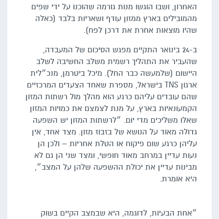
האחרון, ושבו הוגשו מנות גורמה שהוכנו על ידי שפים
מהמובילים בארץ ממזון עודף ושאריות בלבד (כאלה
שהיו מוצאות אחרת את דרכן לפח).
ב-24 בינואר התקיים מפגש הסיכום של המעבדה,
שהעביר את התהליך רשמית משלב החשיבה לשלב
היישום (שלמעשה כבר החל). מיכל ביטרמן, מנכ״לית
ארגון TNS בישראל, מספרת שאחד הצעדים המרכזיים
שהם עובדים עליהם כרגע הוא מהלך מול רשתות המזון
הקמעונאיות בארץ, על מנת לצמצם את כמויות המזון
שאלו משליכים מדי יום. ״לרשתות המזון יש השפעה
גדולה מאוד על הנושא של בזבוז מזון. מצד אחד, אין
עליהן כרגע שום פיקוח או הטלת אחריות – ולכן הן
נעות עדיין במרחב מאוד חופשי, ומצד שני הן גם לא
מבינות עדיין את יכולת ההשפעה שלהן על המצב״,
היא אומרת.
״אחת הבעיות, לדוגמה, היא שבמצב הקיים בשוק