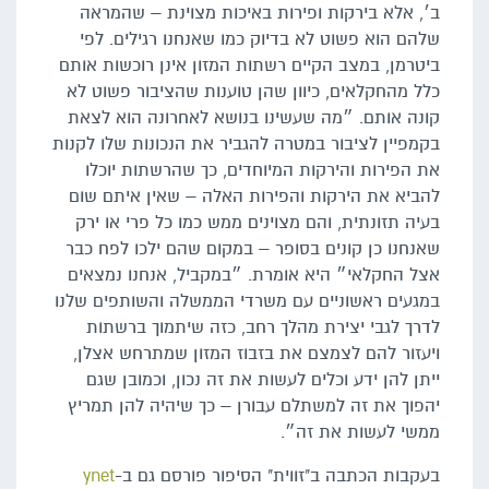
ב׳, אלא בירקות ופירות באיכות מצוינת – שהמראה
שלהם הוא פשוט לא בדיוק כמו שאנחנו רגילים. לפי
ביטרמן, במצב הקיים רשתות המזון אינן רוכשות אותם
כלל מהחקלאים, כיוון שהן טוענות שהציבור פשוט לא
קונה אותם. ״מה שעשינו בנושא לאחרונה הוא לצאת
בקמפיין לציבור במטרה להגביר את הנכונות שלו לקנות
את הפירות והירקות המיוחדים, כך שהרשתות יוכלו
להביא את הירקות והפירות האלה – שאין איתם שום
בעיה תזונתית, והם מצוינים ממש כמו כל פרי או ירק
שאנחנו כן קונים בסופר – במקום שהם ילכו לפח כבר
אצל החקלאי״ היא אומרת. ״במקביל, אנחנו נמצאים
במגעים ראשוניים עם משרדי הממשלה והשותפים שלנו
לדרך לגבי יצירת מהלך רחב, כזה שיתמוך ברשתות
ויעזור להם לצמצם את בזבוז המזון שמתרחש אצלן,
ייתן להן ידע וכלים לעשות את זה נכון, וכמובן שגם
יהפוך את זה למשתלם עבורן – כך שיהיה להן תמריץ
ממשי לעשות את זה״.
בעקבות הכתבה ב"זווית" הסיפור פורסם גם ב-
ynet