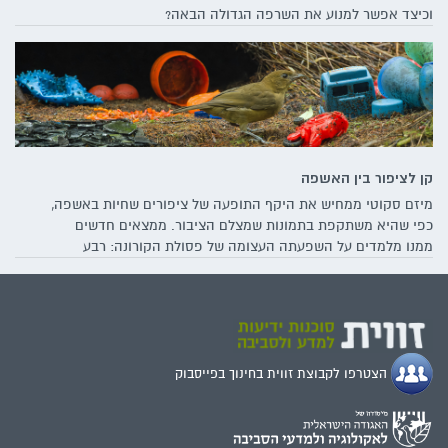
וכיצד אפשר למנוע את השרפה הגדולה הבאה?
קן לציפור בין האשפה
מיזם סקוטי ממחיש את היקף התופעה של ציפורים שחיות באשפה,
כפי שהיא משתקפת בתמונות שמצלם הציבור. ממצאים חדשים
ממנו מלמדים על השפעתה העצומה של פסולת הקורונה: רבע
מהתמונות שהועלו כוללות ציפורים שסבוכות במסכות הקורונה או
מקננות בהן. כיצד משפיעה התופעה על מיני הציפורים השונים –
ועל האדם, והאם נשקפת סכנה לבעלי הכנף בישראל?
הצטרפו לקבוצת זווית בחינוך בפייסבוק