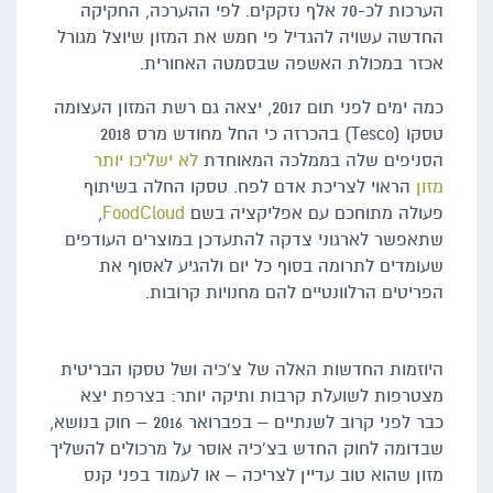
הערכות לכ-70 אלף נזקקים. לפי ההערכה, החקיקה
החדשה עשויה להגדיל פי חמש את המזון שיוצל מגורל
אכזר במכולת האשפה שבסמטה האחורית.
כמה ימים לפני תום 2017, יצאה גם רשת המזון העצומה
טסקו (Tesco) בהכרזה כי החל מחודש מרס 2018
הסניפים שלה בממלכה המאוחדת
לא ישליכו יותר
מזון
הראוי לצריכת אדם לפח. טסקו החלה בשיתוף
פעולה מתוחכם עם אפליקציה בשם
FoodCloud
,
שתאפשר לארגוני צדקה להתעדכן במוצרים העודפים
שעומדים לתרומה בסוף כל יום ולהגיע לאסוף את
הפריטים הרלוונטיים להם מחנויות קרובות.
היוזמות החדשות האלה של צ'כיה ושל טסקו הבריטית
מצטרפות לשועלת קרבות ותיקה יותר: בצרפת יצא
כבר לפני קרוב לשנתיים – בפברואר 2016 – חוק בנושא,
שבדומה לחוק החדש בצ'כיה אוסר על מרכולים להשליך
מזון שהוא טוב עדיין לצריכה – או לעמוד בפני קנס