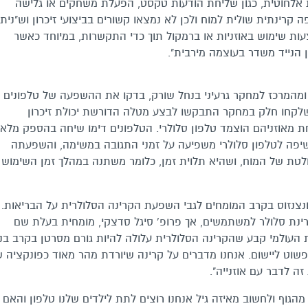
 אלחוטית, כגון שליחת הודעות טקסט, הפעלת משחקים או גלישה
קרינתית שולית למוח ולכן לא נמצאו קשורים בביצועי זיכרון וש"ניתן
ות שימוש באוזניות או ברמקול תוך כדי התקשרות, במיוחד כאשר
 הנייד משדר בעוצמה מירבית".
ן ומהמרכז למחקר גרעיני בנחל שורק, בדקו את ההשפעה של טלפונים
יצוע משימות זיכרון. 48 הגברים שלקחו חלק במחקר התבקשו לבצע מטלה הדורשת יכולת זיכרון
ת מאוזניהם הוצמד טלפון סלולרי. הטלפונים דימו שיחה בהספק מלא
יפה לטלפון סלולרי משפיעה על זמני התגובה במשימה, והשפעתה
ולטת של המוח, ושהיא תלוית זמן, כלומר משתנה במהלך זמן השימוש
נצנזוס בקרב המומחים לגבי השפעת הקרינה הסלולרית על הבריאות.
רינת סלולר למשתמשים, אך פרופ' סיגל סדצקי, מומחית בעלת שם
 העולמי קבע שהקרינה הסלולרית עלולה להיות גורם מסרטן בקרב בני
 פשוט ליישום. אנחנו מדברים על קרינה שיורדת מהר מאוד כפונקציה 
ה לדבר עם אוזנייה".
הגוף ולחשוב מאיזה גיל אנחנו רוצים לתת לילדים שלנו טלפון והאם