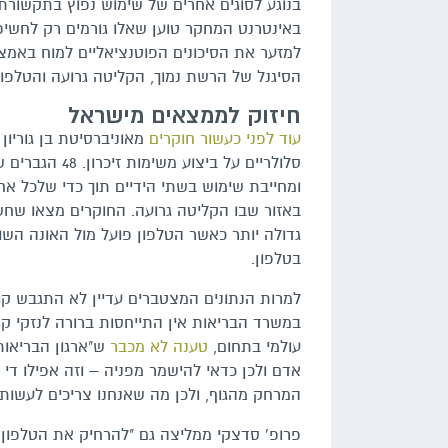
בנוגע לסוגים אחרים של שימוש נפוץ בתקשורת
באינטרנט המחקר טוען שאלו גורמים רק לחשיפה 
למזער את הסיכונים הפוטנציאליים למוח באמצע
הסיגנל של הרשת נמוך, הקליטה גרועה והטלפון
חיזוק לממצאים מישראל
עוד לפני כעשור חוקרים
מאוניברסיטת בן גוריו
סלולריים על ב
ומחייבת שימוש בשתי הידיים תוך כדי שלכל אח
באזור שבו הקליטה גרועה. החוקרים מצאו שחש
גדולה יותר כאשר הטלפון פועל מול האונה הש
בטלפון.
למרות הנתונים המצטברים עדיין לא התגבש קו
במשרד הבריאות אין התייחסות ברורה לנזקי ק
עולמי בתחום,
טענה לא מכבר
ש"ארגון הבריאות
אדם ולכן כדאי להישמר מפניה – וזה אפילו די
המרחק מהגוף, ולכן מה שאנחנו צריכים לעשות ז
פרופ' סדצקי ממליצה גם "להרחיק את הטלפון מ