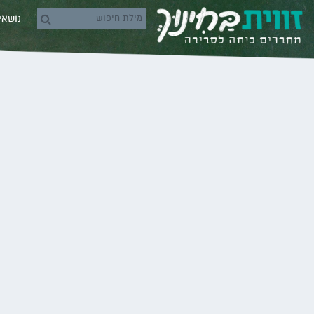
Skip to conten
נושא
rch icons