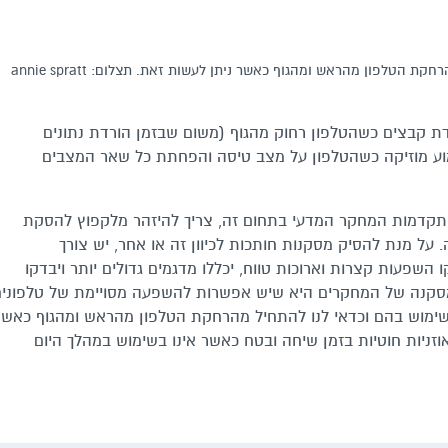
הטלפון מהראש ומהגוף כאשר ניתן לעשות זאת. תצלום: annie spratt
דת קבצים כשהטלפון רחוק מהגוף (משום שבזמן הורדת נתונים
וע מוזיקה כשהטלפון על מצב טיסה והפחתת כל שאר המצבים
תקדמות המחקר המדעי בתחום זה, צריך להיזהר מלקפוץ להסקת
. על מנת להסיק מסקנות חותכות לכיוון זה או אחר, יש צורך
שפעות קצרות וארוכות טווח, יכללו מדגמים גדולים יותר ויבדקו
 שהמסקנה של המחקרים היא שיש אפשרות להשפעה מסויימת של טלפוני
בשימוש בהם וכדאי לנו להתחיל מהרחקת הטלפון מהראש ומהגוף כאשר
זניות חוטיות בזמן שיחה ובטח כאשר אינו בשימוש במהלך היום