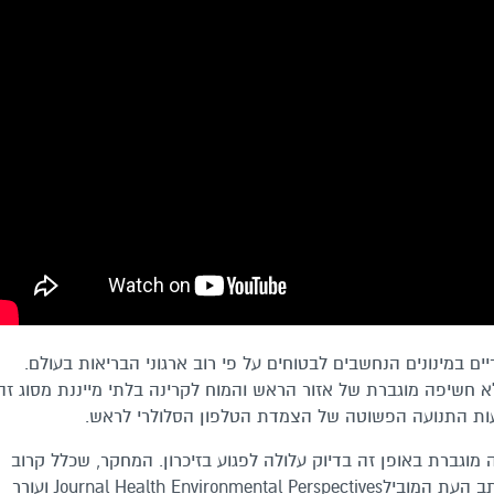
יים במינונים הנחשבים לבטוחים על פי רוב ארגוני הבריאות בעולם.
 חשיפה מוגברת של אזור הראש והמוח לקרינה בלתי מייננת מסוג זה
ת התנועה הפשוטה של הצמדת הטלפון הסלולרי לראש.
גברת באופן זה בדיוק עלולה לפגוע בזיכרון. המחקר, שכלל קרוב
ל-700 בני עשרה בשווייץ, התפרסם החודש בכתב העת המובילJournal Health Environmental Perspectives ועורר