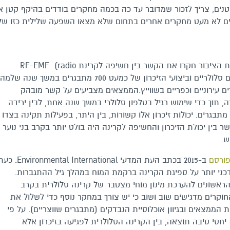
נים, צריך לזכור שמדובר עד כה בכמה מחקרים בודדים בהיקף קטן א
יימים לא מעט מחקרים אחרים בתחום שלא מצאו השפעה שלילית כזו של
במחקר הנוכחי, מדענים במכון השוויצרי לבריאות הציבור חקרו את הקשר בין חשיפה לקרינת RF-EMF (radio
frequency electro magnetic fields) ממכשירים סלולריים וביצועי הזיכרון של כמעט 700 מתבגרים במשך שנה שלמ
עד 17 מתגוררים באזורים עירוניים וכפריים בשווייץ.הממצאים מצביעים על קשר מובהק
 תוך כדי שימוש רגיל בטלפון סלולרי במשך שנה אחת, לבין ירידה
מתבגרים. יכולות זיכרון אלו קשורות, בין היתר, בפעילות תקינה בצדו
 בין יכולת הזיכרון והחשיפה לקרינה היה בולט יותר בקרב בני נוער
ש.
פורסם
ב-2015 בכתב העת המדעי Environmental International
כני יותר על ספיגת הקרינה ברקמת המוח במהלך גיל ההתגברות.
 הראשונים להערכת מינון מוחי מצטבר של קרינה סלולרית בקרב
קרים מדגישים שוב ושוב כי יש צורך במחקר נוסף כדי לשלול את
הממצאים ובגיוון אוכלוסיית הנבדקים (מתבגרים שווצריים). על פי
יחסי סיבה תוצאה, בין הקרינה הסלולרית לפגיעה בזיכרון אלא