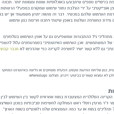
בניסויים נוספים שיתבצעו באוכלוסיות שונות ומגוונות יותר. תכונה
ן אובייקטיבי על ידי הצלבת נתוני שימוש שמקורם במפעילי הרשתות
מת השימוש שלהם במכשיר. דבר זה מהווה יתרון משמעותי אך יש בו
מידת החשיפה נשלטת באופן שיטתי ויתכנו חריגות כגון שימוש
ת מתהליכי גיל ההתבגרות שמשפיעים גם על אופן השימוש בטלפונים
תי של המשתמשים. אכן השימוש האינטנסיבי בסמרטפונים עלול להשפי
טיבי גם ללא קשר ישיר לחשיפה לקרינה כפי שהדגימו לא
מכבר קבוצ
טית, כגון שליחת הודעות טקסט, הפעלת משחקים או גלישה באינטרנט המחקר
נמצאו קשורים בביצועי זיכרון. תצלום: whereslugo
ת
 הקרינה הסלולרית המצטברת במוח אחראית לקשר בין השימוש לבין
מר ד"ר מרטין רוסלי ראש המחלקה לחשיפות סביבתיות במכון השוויצרי
 תהליכים במוח או עד כמה הממצאים שלנו רלוונטיים בטווח הארוך".