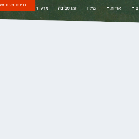
כניסת משתמש 
ים
אודות
מילון
יומן סביבה
מדען החודש
Sea