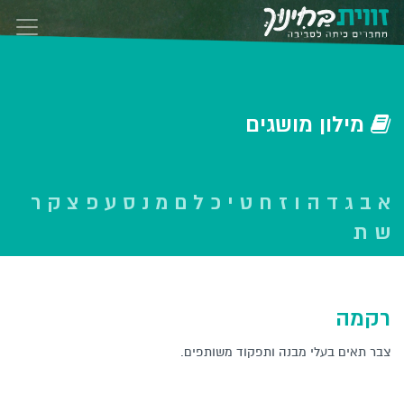
Skip to conten
‫‫מילון‬ מושגים‬
א
ב
ג
ד
ה
ו
ז
ח
ט
י
כ
ל
ם
מ
נ
ס
ע
פ
צ
ק
ר
ש
ת
רקמה
צבר תאים בעלי מבנה ותפקוד משותפים.