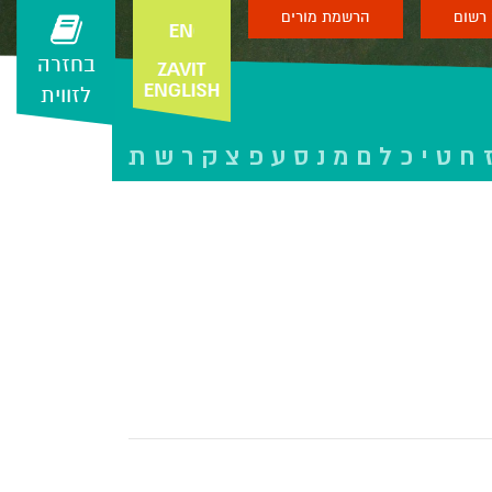
רשום
הרשמת מורים
בחזרה
לזווית
ח
ט
י
כ
ל
ם
מ
נ
ס
ע
פ
צ
ק
ר
ש
ת