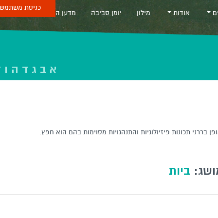
כניסת משתמש 
ים
אודות
מילון
יומן סביבה
מדען החודש
Sea
א
ב
ג
ד
ה
ו
ז
 בררני תכונות פיזיולוגיות והתנהגויות מסוימות בהם הוא חפץ.
ושג:
ביות