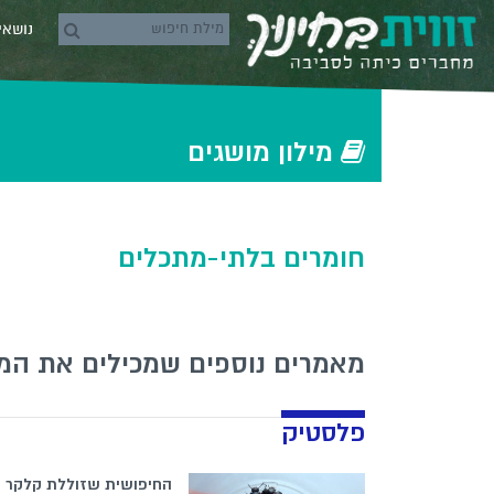
Skip to conten
נושא
rch icons
‫‫מילון‬ מושגים‬
חומרים בלתי-מתכלים
מאמרים נוספים שמכילים את המ
פלסטיק
החיפושית שזוללת קלקר