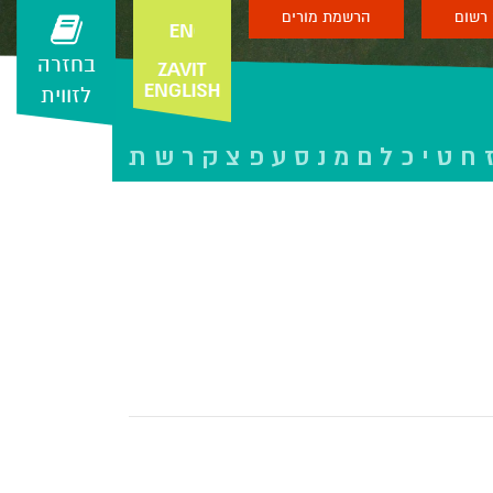
רשום
הרשמת מורים
בחזרה
לזווית
ח
ט
י
כ
ל
ם
מ
נ
ס
ע
פ
צ
ק
ר
ש
ת