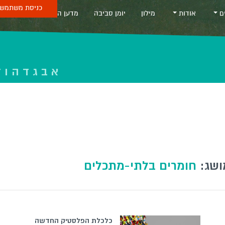
כניסת משתמש 
ים
אודות
מילון
יומן סביבה
מדען החודש
Sea
א
ב
ג
ד
ה
ו
ז
ושג:
חומרים בלתי-מתכלים
כלכלת הפלסטיק החדשה