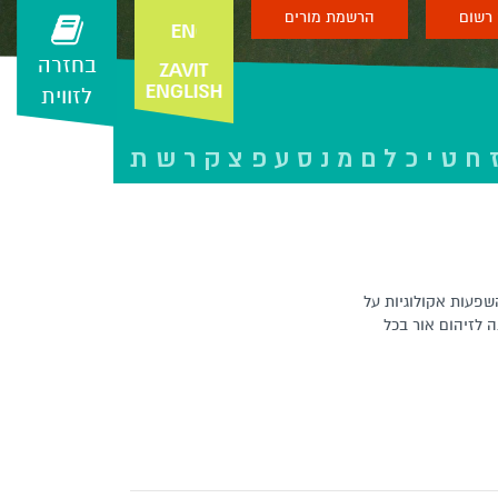
רשום
הרשמת מורים
בחזרה
לזווית
ח
ט
י
כ
ל
ם
מ
נ
ס
ע
פ
צ
ק
ר
ש
ת
שפעות אקולוגיות על
 לזיהום אור בכל