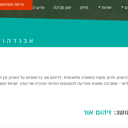
כניסת משתמש 
ים
אודות
מילון
יומן סביבה
מדען החודש
Sea
א
ב
ג
ד
ה
ו
ז
רשים, ולרוב מקורו בתאורה מלאכותית. לזיהום אור בריאותיות על האדם, וכן ה
יות - שסביבה מוארת מפריעה להתנהגות החיזור והרביה של המין. ישראל נתונה
ושג:
זיהום אור