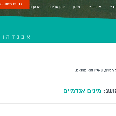
כניסת משתמש 
ים
אודות
מילון
יומן סביבה
מדען החודש
Sea
א
ב
ג
ד
ה
ו
ז
 מסוים, שאליו הוא מותאם.
ושג:
מינים אנדמיים