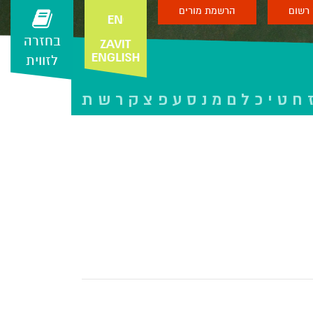
רשום
הרשמת מורים
בחזרה
לזווית
ח
ט
י
כ
ל
ם
מ
נ
ס
ע
פ
צ
ק
ר
ש
ת