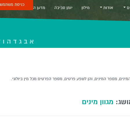
כניסת משתמש 
ים
אודות
מילון
יומן סביבה
מדען החודש
Sea
א
ב
ג
ד
ה
ו
ז
מינים, מספר המינים, והן לשפע פרטים, מספר הפרטים מכל מין ביולוגי.
ושג:
מגוון מינים