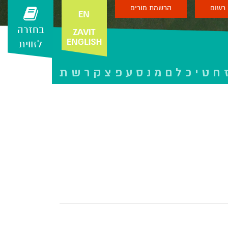
רשום
הרשמת מורים
בחזרה
לזווית
ח
ט
י
כ
ל
ם
מ
נ
ס
ע
פ
צ
ק
ר
ש
ת