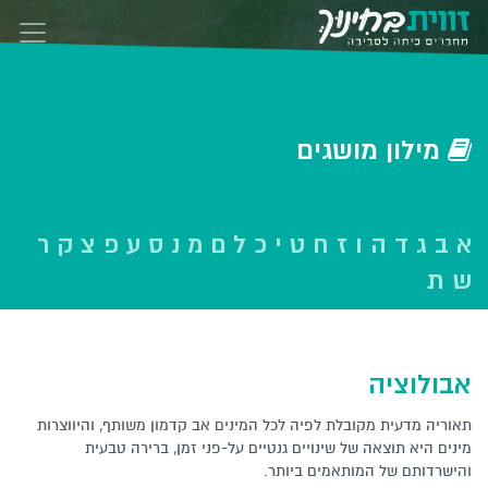
Skip to conten
‫‫מילון‬ מושגים‬
א
ב
ג
ד
ה
ו
ז
ח
ט
י
כ
ל
ם
מ
נ
ס
ע
פ
צ
ק
ר
ש
ת
אבולוציה
תאוריה מדעית מקובלת לפיה לכל המינים אב קדמון משותף, והיווצרות
מינים היא תוצאה של שינויים גנטיים על-פני זמן, ברירה טבעית
והישרדותם של המותאמים ביותר.