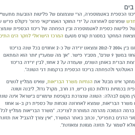
בים
כוז הכספית באטמוספרה, הרי שצמצום של פליטות הנובעות מתעשיי
חדש
שפורסם לאחרונה על ידי החוקר האמריקאי פרופ' ניקולס פריש ע
 של פליטות כספית לאטמוספרה ובין הפחתה של ריכוז הכספית שנמצ
 תוצאות המחקר במסגרת קורס מטעם
המרכז הישראלי לחקר הים התיכו
"במסגרת המחקר בדקנו כ-1,300 דגי טונה שנידוגו בין 2004 ל-2012 ומצאנו ירידה של כ-2 אחוזים בכל שנה בריכוז
הכספית ברקמות הדג, וירידה כוללת של כ-19 אחוז במשך 9 שנים", מסביר פישר. "אך מה שמעניין יותר הוא המתאם
שנמצא בין ההפחתה בפליטות הכספית של ארצות הברית באותן השנים, שעמדה על 2 אחוז, לבין ירידה בריכוז
 האטלנטי ולהפחתה בריכוז הכספית ברקמות דגי הטונה".
מחקר אינו מבטל את
הנחיות משרד הבריאות
, שאינו ממליץ לנשים
פית בכמויות גדולות כגון כריש, דג חרב, מקרל גדול, ליבנה וטונה
אין מקום לבהלה: הטונה שנצרכת בקופסת שימורים בישראל אינה טונה
אלבקור אלא טונה בהירה, והיא נמצאת בפיקוח משרד הבריאות, שמצא לאחרונה נוכחות של כספית רק ב-16 אחוז
 ברמה הנמוכה מהרמה המותרת לצריכה. "משרד הבריאות ממליץ לכל
ת סוגי הדגים בתפריט", נכתב באתר המשרד, "אין צורך להגביל את תזונת
א לשמור על תזונה מגוונת ומאוזנת".