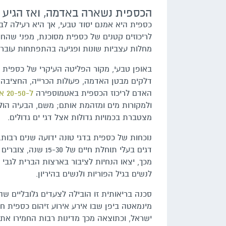
הכספית נשארה באדמה, ואז הגיע 
כספית היא אמנם יסוד טבעי, אך היא רעילה לב
לריכוזים קטנים של כספית מסוכנת, מפני שהח
מחלות עצביות שונות ופגיעה בהתפתחות עוברית
באופן טבעי, מקור הפליטה העיקרי של כספית
דלקים מבטן האדמה, פעולות הכרייה, החציבה
האדם לריכוז הכספית באטמוספירה
ל-20-50 אחוז
ולמקורות מים ומזהמת אותם; משם, הבעיה ה
מצטברת בכמויות גדולות אצל דגי ים גדולים.
נוכחות של כספית בדגי טונה ידועה שנים רבות
דגים בעלי תוחלת חי
מכך, יצאו הנחיות לציבור בארצות הברית לגבי 
לנשים בגיל הפוריות ולנשים בהיריון.
ישראל, וכתוצאה מכך מדינות רבות החמירו את