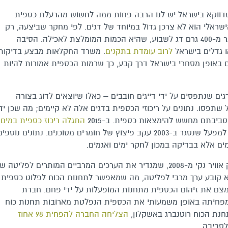
שדווקא בישראל יש לנו הרבה פחות ממה לחשוש מהרעלת כספית
שראלי הוא לא צרכן גדול במיוחד של דגים. לפי מחקר שביצעה, רק
שלושה אחוזים מהאוכלוסייה שנבדקה אוכל יותר מ-400 גרם דג לשבוע, שהיא הכמות המומלצת לאכילה. הסיבה
ו גדלים בישראל
לרוב עומדת בתקנים
. משרד החקלאות מבצע בדיקות
גים באופן מסחרי בישראל דרך קבע, כך שרמות הכספית אמורות להיות
ם שנתפסים על ידי דייגים חובבים – כאלו שיוצאים לדוג בצורה
תפסו. נתונים על ריכוזי הכספית בדגים אלה לא קיימים; מה שכן יד
יבתם מחשש להימצאות כספית. ב-2015
התגלה ריכוז כספית במים
, זכר למפעל שנסגר ב-2003 עקב פיצוץ של חומרים מסוכנים. נתונים נוספי
מים אלא בבדיקה במכון לחקר ימים ואגמים.
ומה באשר לריכוז הכספית באוויר בישראל? חוק אוויר נקי מ-2008, שמגדיר את הערכים המרביים המותרים לפליטה 
א קובע ערך מרבי לפליטה, מה שמאפשר לתחנות הכוח לפלוט כספית
צמצם את זיהום הכספית מתחנות המופעלות על ידי פחם. חברת
נולוגיה שמפחיתה באופן משמעותי את הכספית הנפלטת מארובות תחנות כוח
נת הכוח רוטנברג באשקלון,
הצליחה החברה להפחית 98 אחוז
לסביבה.