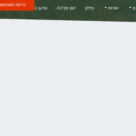
כניסת משתמש 
ים
אודות
מילון
יומן סביבה
מדען החודש
Sea