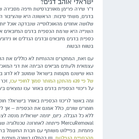
ישראלי אוהב דגים?
ד"ר שירה פרימן מאוניברסיטת חיפה מסבירה 
בדגים, משתי סיבות: הראשונה היא שהציבור הי
השנייה היא שרמת הכספית בדגים המיובאים א
כספית בדגים מיובאים ובדגים הגדלים או נידו
בטווח הבטוח.
עם זאת, המחקרים וההנחיות לא כוללים את הדגי
עצמאית ולעתים מביאים הביתה את דגי המאכל ש
הוא שישנם מקומות בישראל שמוטב לא לדוג בסב
של פי 620 מהתקן המותר סמוך לחופי עכו
על ריכוזי הכספית בדגים באזור עכו נמצאים בי
חומרים שונים, כולל אמנם את הכספית – אך ל
ללא כל הגבלה. כיום, יוזמה ישראלית מנסה ל
MercuRemoval פיתחה לאחרונה טכ
פחמיות. בפיילוט משותף עם חברת החשמל בתח
מהכספית הנפלטת
, וזו בהחלט בשורה מצוינת 