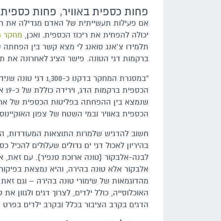
פחות כספית באוויר, פחות כספית 
אם פעילות תעשייתית של האדם מגדילה את רי
יכולה להפחית את ריכוז הכספית. ואכן,
מחקר 
תלמידו צ'אנג סואנג לי מצא קשר בין הפחתה
ברקמות דגי הטונה. פישר הציג לאחרונה את
הכספית באוויר ובמי השטח של צפון האוקיינוס
חשוב להדגיש שלמרות התוצאות המעודדות, ה
בהיריון לאכול דגי ים גדולים שעלולים להכיל כס
לבנה-אלבקור (טונה ארוכת סנפיר). עם זאת, 
מהדוגמאות של שימורי טונה בהירה – וגם זאת
האוכלוסייה, כולל ילדים, לצרוך דגים ולגוון א
הדגים בקרב הציבור בכלל ובקרב ילדים בפרט אל