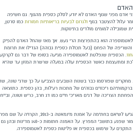
האדם
ני אדם מפני שגוף האדם לא יודע לסלק כספית מהגוף. גם חשיפה
ומר עלול להצטבר בגוף
ולגרום לבעיות בריאותיות חמורות
כמו סרטן,
 שמובילה למומים מולדים בתינוקות.
 לאטמוספרה הוא בהתפרצות הרי געש. אך מאז שהחל האדם להפיק
 והשריפה של הפחם (בעל תכולת כספית גבוהה) הגדילו את תרומת
. הכספית שנפלטת לאטמוספירה מגיעה בסופו של דבר גם לקרקע
ולכת ומתעצמת כאשר הכספית עולה במעלה שרשרת המזון עד שהיא
. מחקרים שפורסמו כבר בשנות השבעים הצביעו על כך שדגי טונה, ש
ים של 15-30 שנה, צוברים ברקמותיהם ריכוזים גבוהים של מתכות רעילות, בהן כספית. כתוצאה
הפחתת הצריכה של דגים מאריכי חיים כמו דג חרב, כריש וטונה, ובייחו
סכנה בריאותית זו הובילה לצעדים גלובליים שהגיעו לשיאם בחתימה על אמנת מינמאטה ב-2013, הקרויה על ש
מינמאטה ביפן שבו אירע אירוע זיהום כספית חמור שפגע בתושבי המפרץ. על האמנה חתומות כ-140 מדינות ובהן גם
 התקנים על שימוש בכספית או פליטות כספית לאטמוספירה.